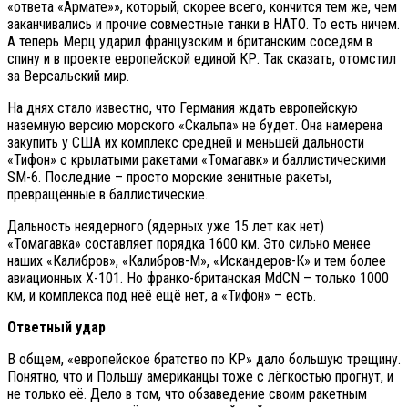
«ответа «Армате»», который, скорее всего, кончится тем же, чем
заканчивались и прочие совместные танки в НАТО. То есть ничем.
А теперь Мерц ударил французским и британским соседям в
спину и в проекте европейской единой КР. Так сказать, отомстил
за Версальский мир.
На днях стало известно, что Германия ждать европейскую
наземную версию морского «Скальпа» не будет. Она намерена
закупить у США их комплекс средней и меньшей дальности
«Тифон» с крылатыми ракетами «Томагавк» и баллистическими
SM-6. Последние – просто морские зенитные ракеты,
превращённые в баллистические.
Дальность неядерного (ядерных уже 15 лет как нет)
«Томагавка» составляет порядка 1600 км. Это сильно менее
наших «Калибров», «Калибров-М», «Искандеров-К» и тем более
авиационных Х-101. Но франко-британская MdCN – только 1000
км, и комплекса под неё ещё нет, а «Тифон» – есть.
Ответный удар
В общем, «европейское братство по КР» дало большую трещину.
Понятно, что и Польшу американцы тоже с лёгкостью прогнут, и
не только её. Дело в том, что обзаведение своим ракетным