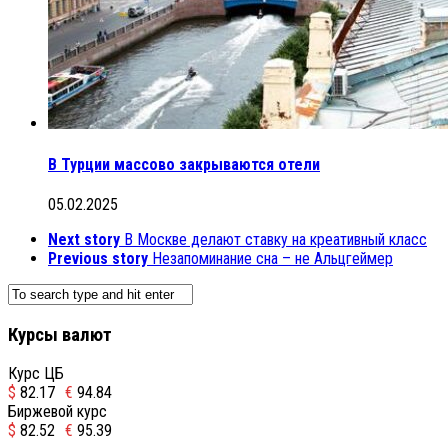
В Турции массово закрываются отели
05.02.2025
Next story
В Москве делают ставку на креативный класс
Previous story
Незапоминание сна – не Альцгеймер
Курсы валют
Курс ЦБ
$
82.17
€
94.84
Биржевой курс
$
82.52
€
95.39