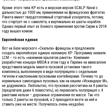
Кроме этого типа КР есть и морская версия SCALP Naval с
дальностью до 1000 км, применяемая на французских фрегатах.
Ракета имеет твердотопливный стартовый ускоритель, потому,
что стартует не с самолёта, а вертикально из шахты корабля.
Однако первый опыт их боевого применения против Сирии в 2018
году вышел комом.
Европейская единая
Вот на базе морского «Скальпа» французы и предложили
создать европейскую единую наземную КР. Программу назвали
LCM – то есть «наземная крылатая ракета». Компания-
разработчик концерн MBDA в этом году в Париже на авиасалоне
представила модель макета пусковой установки такого
комплекса, выполненную в виде полуприцепа с седельным
тягачом и наклонными пусковыми контейнерами. Почему-то до
нормальных самоходных пусковых, как на нашем «Искандере-М»,
не додумались. Любопытно, что пусковая рассчитана на 4 ракеты
(предлагали даже 6 поместить), но перевозить полуприцеп с 4
ракетами нельзя – дорожные ограничения по массе. Так что
только 2 ракеты на пусковой, а 2 приходится везти за ней и
ставить уже на месте. Получилось очень неудобно.