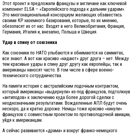
Этот проект и предложили французы и англичане как ключевой
компонент ELSA – «Европейского подхода к дальним ударам».
Это многонациональный консорциум желающих обзавестись
своими КР наземного базирования, которые, по их мнению,
обезопасят их от нас. Входят в него Великобритания, Франция,
Германия, Италия и, внезапно, Польша и Швеция.
Удар в спину от союзника
Как союзники по НАТО улыбаются и обнимаются на саммитах,
все знают. А вот как красиво «кидают» друг друга – нет. Между
тем красивые удары в спину друг другу как европейцы, так и
американцы наносят часто. В том числе в сфере военно-
технического сотрудничества.
На памяти история с австралийским лодочным контрактом,
который американцы «выдернули» из-под французов, подтолкнув
«антиподов» к заключению куда более дорогой сделки с
неоднозначными результатами. Вожделенные АПЛ будут очень
нескоро, да и кратно дороже. Немцы тоже красиво «кинули»
французов с совместным проектом по противолодочной авиации,
уйдя к американцам.
А сейчас развивается «драма» и вокруг франко-немецкого