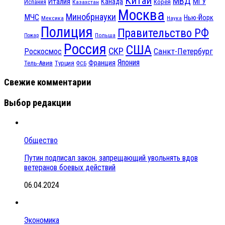
Китай
МВД
Италия
МГУ
Канада
Испания
Корея
Казахстан
Москва
Минобрнауки
МЧС
Нью-Йорк
Мексика
Наука
Полиция
Правительство РФ
Польша
Пожар
Россия
США
СКР
Санкт-Петербург
Роскосмос
Япония
Франция
Тель-Авив
Турция
ФСБ
Свежие комментарии
Выбор редакции
Общество
Путин подписал закон, запрещающий увольнять вдов
ветеранов боевых действий
06.04.2024
Экономика