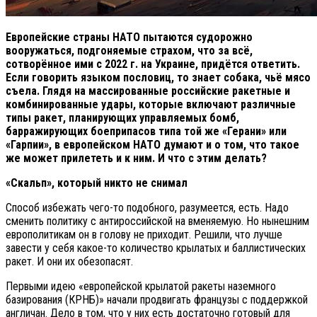
Европейские страны НАТО пытаются судорожно
вооружаться, подгоняемые страхом, что за всё,
сотворённое ими с 2022 г. на Украине, придётся ответить.
Если говорить языком пословиц, то знает собака, чьё мясо
съела. Глядя на массированные российские ракетные и
комбинированные удары, которые включают различные
типы ракет, планирующих управляемых бомб,
барражирующих боеприпасов типа той же «Герани» или
«Гарпии», в европейском НАТО думают и о том, что такое
же может прилететь и к ним. И что с этим делать?
«Скальп», который никто не снимал
Способ избежать чего-то подобного, разумеется, есть. Надо
сменить политику с антироссийской на вменяемую. Но нынешним
европолитикам он в голову не приходит. Решили, что лучше
завести у себя какое-то количество крылатых и баллистических
ракет. И они их обезопасят.
Первыми идею «европейской крылатой ракеты наземного
базирования (КРНБ)» начали продвигать французы с поддержкой
англичан. Дело в том, что у них есть достаточно готовый для