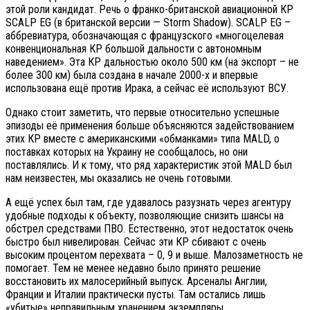
этой роли кандидат. Речь о франко-британской авиационной КР
SCALP EG (в британской версии — Storm Shadow). SCALP EG –
аббревиатура, обозначающая с французского «многоцелевая
конвенциональная КР большой дальности с автономным
наведением». Эта КР дальностью около 500 км (на экспорт – не
более 300 км) была создана в начале 2000-х и впервые
использована ещё против Ирака, а сейчас её используют ВСУ.
Однако стоит заметить, что первые относительно успешные
эпизоды её применения больше объясняются задействованием
этих КР вместе с американскими «обманками» типа MALD, о
поставках которых на Украину не сообщалось, но они
поставлялись. И к тому, что ряд характеристик этой MALD был
нам неизвестен, мы оказались не очень готовыми.
А ещё успех был там, где удавалось разузнать через агентуру
удобные подходы к объекту, позволяющие снизить шансы на
обстрел средствами ПВО. Естественно, этот недостаток очень
быстро был нивелирован. Сейчас эти КР сбивают с очень
высоким процентом перехвата – 0, 9 и выше. Малозаметность не
помогает. Тем не менее недавно было принято решение
восстановить их малосерийный выпуск. Арсеналы Англии,
Франции и Италии практически пусты. Там остались лишь
«убитые» неправильным хранением экземпляры.