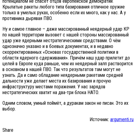
потенциалом не спасёт отцов европейской демократии.
Крылатые ракеты любого типа базирования отличное оружие
только в умелых руках, особенно если их много, как у нас. А у
противника дырявая ПВО.
Ну и самое главное – даже массированный неядерный удар КР
по нашей территории вызовет с нашей стороны массированный
удар уже ядерными нестратегическими средствами. О чём
однозначно указано и в боевых документах, и в недавно
скорректированных «Основах государственной политики в
области ядерного сдерживания». Причём наш удар прилетит до
целей в Европе куда раньше, чем их неядерный залп растворится
в основном в нашей ПВО. Так что результатов там могут не
узнать. Да и само обладание неядерными ракетами средней
дальности уже делает места их базирования и прочую
инфраструктуру местами поражения. У нас зарядов
нестратегических хватит на два-три блока НАТО.
Одним словом, умный поймёт, а дуракам закон не писан. Это их
выбор.
Источник:
argumenti.ru
Share