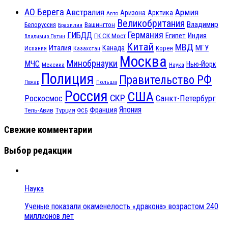
АО Берега
Австралия
Армия
Аризона
Арктика
Авто
Великобритания
Владимир
Белоруссия
Вашингтон
Бразилия
Германия
ГИБДД
Египет
ГК СК Мост
Индия
Владимир Путин
Китай
МВД
Италия
МГУ
Канада
Испания
Корея
Казахстан
Москва
Минобрнауки
МЧС
Нью-Йорк
Мексика
Наука
Полиция
Правительство РФ
Польша
Пожар
Россия
США
СКР
Санкт-Петербург
Роскосмос
Япония
Франция
Тель-Авив
Турция
ФСБ
Свежие комментарии
Выбор редакции
Наука
Ученые показали окаменелость «дракона» возрастом 240
миллионов лет