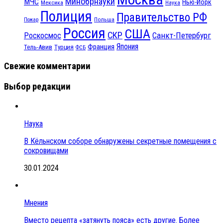
Минобрнауки
МЧС
Нью-Йорк
Мексика
Наука
Полиция
Правительство РФ
Польша
Пожар
Россия
США
СКР
Санкт-Петербург
Роскосмос
Япония
Франция
Тель-Авив
Турция
ФСБ
Свежие комментарии
Выбор редакции
Наука
В Кёльнском соборе обнаружены секретные помещения с
сокровищами
30.01.2024
Мнения
Вместо рецепта «затянуть пояса» есть другие. Более