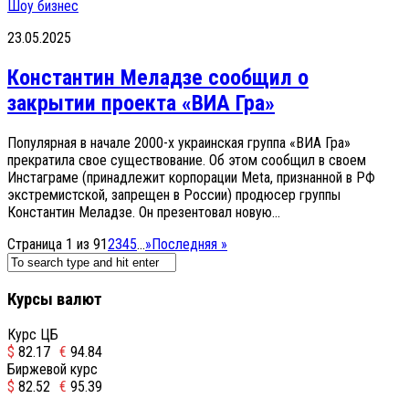
Шоу бизнес
23.05.2025
Константин Меладзе сообщил о
закрытии проекта «ВИА Гра»
Популярная в начале 2000-х украинская группа «ВИА Гра»
прекратила свое существование. Об этом сообщил в своем
Инстаграме (принадлежит корпорации Meta, признанной в РФ
экстремистской, запрещен в России) продюсер группы
Константин Меладзе. Он презентовал новую...
Страница 1 из 9
1
2
3
4
5
...
»
Последняя »
Курсы валют
Курс ЦБ
$
82.17
€
94.84
Биржевой курс
$
82.52
€
95.39