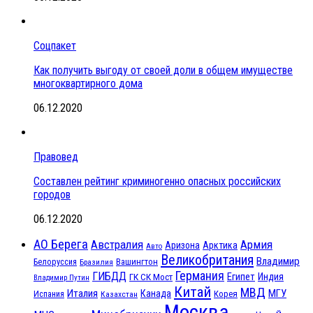
Соцпакет
Как получить выгоду от своей доли в общем имуществе
многоквартирного дома
06.12.2020
Правовед
Составлен рейтинг криминогенно опасных российских
городов
06.12.2020
АО Берега
Австралия
Армия
Аризона
Арктика
Авто
Великобритания
Владимир
Белоруссия
Вашингтон
Бразилия
Германия
ГИБДД
Египет
ГК СК Мост
Индия
Владимир Путин
Китай
МВД
Италия
МГУ
Канада
Испания
Корея
Казахстан
Москва