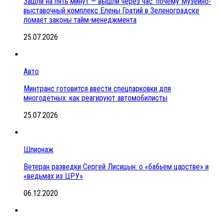
Зашли на пять минут — вышли через час: почему Музейно-
выставочный комплекс Елены Гратий в Зеленоградске
ломает законы тайм-менеджмента
25.07.2026
Авто
Минтранс готовится ввести спецпарковки для
многодетных: как реагируют автомобилисты
25.07.2026
Шпионаж
Ветеран разведки Сергей Лисицын: о «бабьем царстве» и
«ведьмах из ЦРУ»
06.12.2020