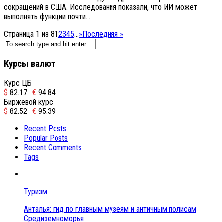
сокращений в США. Исследования показали, что ИИ может
выполнять функции почти...
Страница 1 из 8
1
2
3
4
5
...
»
Последняя »
Курсы валют
Курс ЦБ
$
82.17
€
94.84
Биржевой курс
$
82.52
€
95.39
Recent Posts
Popular Posts
Recent Comments
Tags
Туризм
Анталья: гид по главным музеям и античным полисам
Средиземноморья