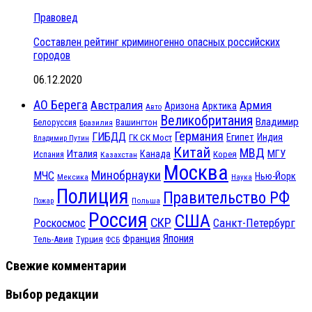
Правовед
Составлен рейтинг криминогенно опасных российских
городов
06.12.2020
АО Берега
Австралия
Армия
Аризона
Арктика
Авто
Великобритания
Владимир
Белоруссия
Вашингтон
Бразилия
Германия
ГИБДД
Египет
ГК СК Мост
Индия
Владимир Путин
Китай
МВД
Италия
МГУ
Канада
Испания
Корея
Казахстан
Москва
Минобрнауки
МЧС
Нью-Йорк
Мексика
Наука
Полиция
Правительство РФ
Польша
Пожар
Россия
США
СКР
Санкт-Петербург
Роскосмос
Япония
Франция
Тель-Авив
Турция
ФСБ
Свежие комментарии
Выбор редакции