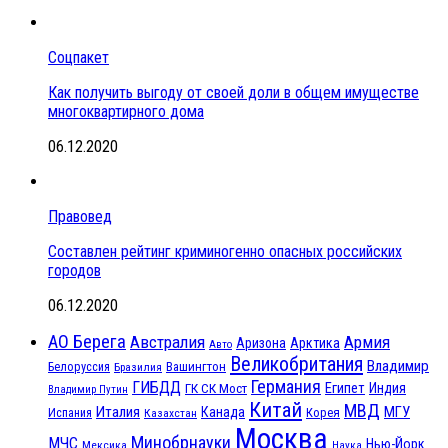
Соцпакет
Как получить выгоду от своей доли в общем имуществе
многоквартирного дома
06.12.2020
Правовед
Составлен рейтинг криминогенно опасных российских
городов
06.12.2020
АО Берега
Австралия
Армия
Аризона
Арктика
Авто
Великобритания
Владимир
Белоруссия
Вашингтон
Бразилия
Германия
ГИБДД
Египет
ГК СК Мост
Индия
Владимир Путин
Китай
МВД
Италия
МГУ
Канада
Испания
Корея
Казахстан
Москва
Минобрнауки
МЧС
Нью-Йорк
Мексика
Наука