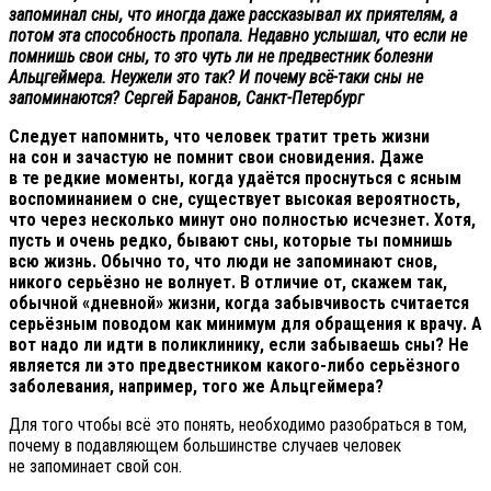
запоминал сны, что иногда даже рассказывал их приятелям, а
потом эта способность пропала. Недавно услышал, что если не
помнишь свои сны, то это чуть ли не предвестник болезни
Альцгеймера. Неужели это так? И почему всё-таки сны не
запоминаются? Сергей Баранов, Санкт-Петербург
Следует напомнить, что человек тратит треть жизни
на сон и зачастую не помнит свои сновидения. Даже
в те редкие моменты, когда удаётся проснуться с ясным
воспоминанием о сне, существует высокая вероятность,
что через несколько минут оно полностью исчезнет. Хотя,
пусть и очень редко, бывают сны, которые ты помнишь
всю жизнь. Обычно то, что люди не запоминают снов,
никого серьёзно не волнует. В отличие от, скажем так,
обычной «дневной» жизни, когда забывчивость считается
серьёзным поводом как минимум для обращения к врачу. А
вот надо ли идти в поликлинику, если забываешь сны? Не
является ли это предвестником какого-либо серьёзного
заболевания, например, того же Альцгеймера?
Для того чтобы всё это понять, необходимо разобраться в том,
почему в подавляющем большинстве случаев человек
не запоминает свой сон.