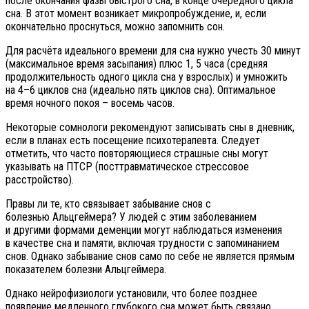
после окончания фазы быстрого сна, в конце очередного цикла
сна. В этот момент возникает микропробуждение, и, если
окончательно проснуться, можно запомнить сон.
Для расчёта идеального времени для сна нужно учесть 30 минут
(максимальное время засыпания) плюс 1, 5 часа (средняя
продолжительность одного цикла сна у взрослых) и умножить
на 4–6 циклов сна (идеально пять циклов сна). Оптимальное
время ночного покоя – восемь часов.
Некоторые сомнологи рекомендуют записывать сны в дневник,
если в планах есть посещение психотерапевта. Следует
отметить, что часто повторяющиеся страшные сны могут
указывать на ПТСР (посттравматическое стрессовое
расстройство).
Правы ли те, кто связывает забывание снов с
болезнью Альцгеймера? У людей с этим заболеванием
и другими формами деменции могут наблюдаться изменения
в качестве сна и памяти, включая трудности с запоминанием
снов. Однако забывание снов само по себе не является прямым
показателем болезни Альцгеймера.
Однако нейрофизиологи установили, что более позднее
появление медленного глубокого сна может быть связано