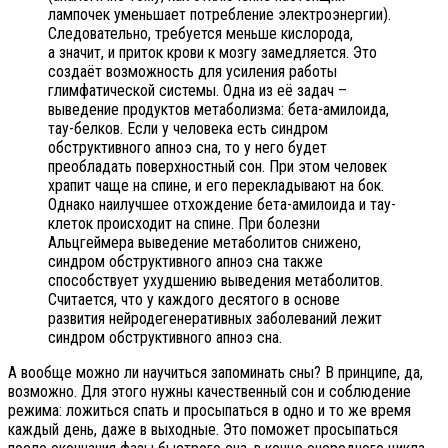
лампочек уменьшает потребление электроэнергии).
Следовательно, требуется меньше кислорода,
а значит, и приток крови к мозгу замедляется. Это
создаёт возможность для усиления работы
глимфатической системы. Одна из её задач –
выведение продуктов метаболизма: бета-амилоида,
тау-белков. Если у человека есть синдром
обструктивного апноэ сна, то у него будет
преобладать поверхностный сон. При этом человек
храпит чаще на спине, и его перекладывают на бок.
Однако наилучшее отхождение бета-амилоида и тау-
клеток происходит на спине. При болезни
Альцгеймера выведение метаболитов снижено,
синдром обструктивного апноэ сна также
способствует ухудшению выведения метаболитов.
Считается, что у каждого десятого в основе
развития нейродегенеративных заболеваний лежит
синдром обструктивного апноэ сна.
А вообще можно ли научиться запоминать сны? В принципе, да,
возможно. Для этого нужны качественный сон и соблюдение
режима: ложиться спать и просыпаться в одно и то же время
каждый день, даже в выходные. Это поможет просыпаться