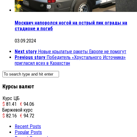
Москвич напоролся ногой на острый пик ограды на
стадионе и погиб
03.09.2024
Next story
Новые крылатые ракеты Европе не помогут
Previous story
Победитель «Хрустального Источника»
пригласил всех в Казахстан
Курсы валют
Курс ЦБ
$
81.41
€
94.06
Биржевой курс
$
82.16
€
94.72
Recent Posts
Popular Posts