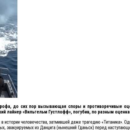
трофа, до сих пор вызывающая споры и противоречивые оц
й лайнер «Вильгельм Густлофф», погубив, по разным оценкам
в истории человечества, затмившей даже трагедию «Титаника». Одн
ных, эвакуируемых из Данцига (нынешний Гданьск) перед наступающ