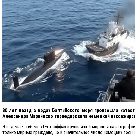
80 лет назад в водах Балтийского моря произошла катас
Александра Маринеско торпедировала немецкий пассажирски
Это делает гибель «Густлоффа» крупнейшей морской катастрофой 
только мирные граждане, но и значительное число немецких воен