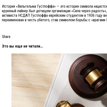
История «Вильгельма Густлоффа» — это история символа нацистск
круизный лайнер был детищем организации «Сила через радость»,
активиста НСДАП Густлоффа еврейским студентом в 1936 году вне
переименован в честь убитого, став символом борьбы с «врагами 
Share
Это вы еще не читали...