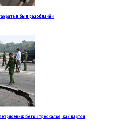
тократа и был разоблачён
етрясения: бетон трескался, как картон