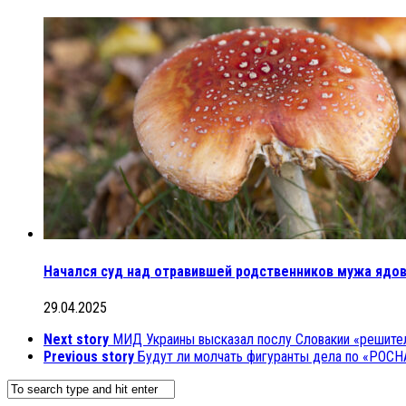
Начался суд над отравившей родственников мужа яд
29.04.2025
Next story
МИД Украины высказал послу Словакии «решител
Previous story
Будут ли молчать фигуранты дела по «РОСНА