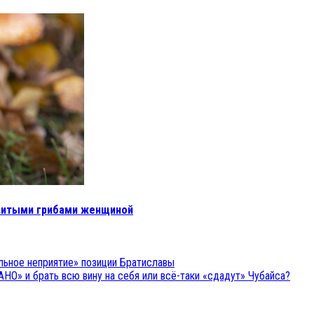
овитыми грибами женщиной
ьное неприятие» позиции Братиславы
НО» и брать всю вину на себя или всё-таки «сдадут» Чубайса?