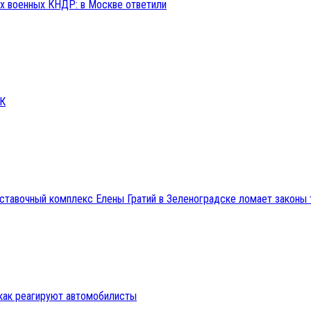
ах военных КНДР: в Москве ответили
СК
ыставочный комплекс Елены Гратий в Зеленоградске ломает закон
 как реагируют автомобилисты