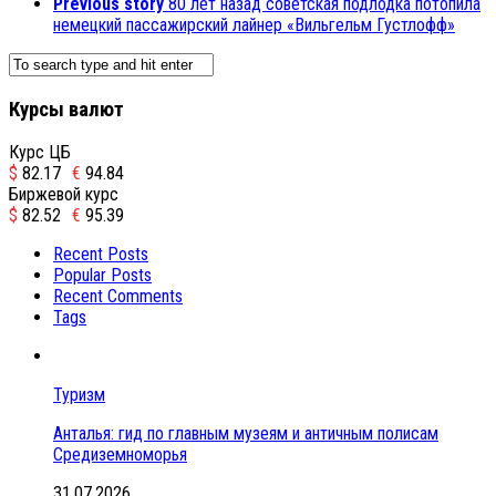
Previous story
80 лет назад советская подлодка потопила
немецкий пассажирский лайнер «Вильгельм Густлофф»
Курсы валют
Курс ЦБ
$
82.17
€
94.84
Биржевой курс
$
82.52
€
95.39
Recent Posts
Popular Posts
Recent Comments
Tags
Туризм
Анталья: гид по главным музеям и античным полисам
Средиземноморья
31.07.2026