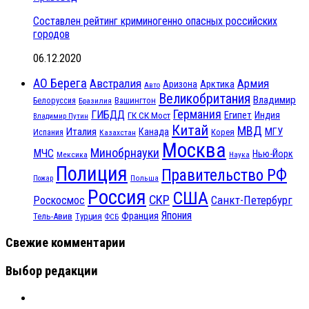
Составлен рейтинг криминогенно опасных российских
городов
06.12.2020
АО Берега
Австралия
Армия
Аризона
Арктика
Авто
Великобритания
Владимир
Белоруссия
Вашингтон
Бразилия
Германия
ГИБДД
Египет
ГК СК Мост
Индия
Владимир Путин
Китай
МВД
Италия
МГУ
Канада
Испания
Корея
Казахстан
Москва
Минобрнауки
МЧС
Нью-Йорк
Мексика
Наука
Полиция
Правительство РФ
Польша
Пожар
Россия
США
СКР
Санкт-Петербург
Роскосмос
Япония
Франция
Тель-Авив
Турция
ФСБ
Свежие комментарии
Выбор редакции