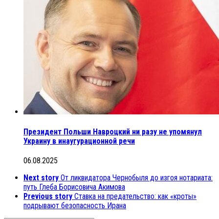
Президент Польши Навроцкий ни разу не упомянул
Украину в инаугурационной речи
06.08.2025
Next story
От ликвидатора Чернобыля до изгоя нотариата:
путь Глеба Борисовича Акимова
Previous story
Ставка на предательство: как «кроты»
подрывают безопасность Ирана