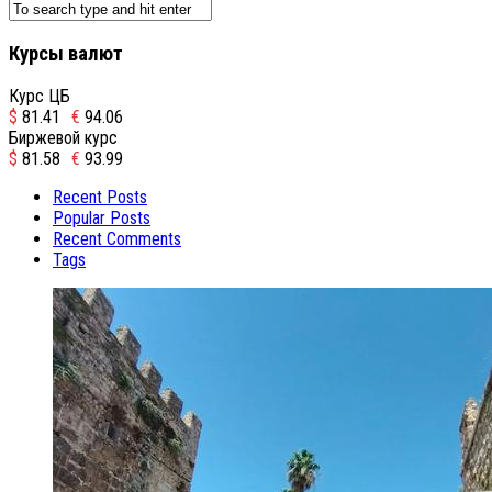
Курсы валют
Курс ЦБ
$
81.41
€
94.06
Биржевой курс
$
81.58
€
93.99
Recent Posts
Popular Posts
Recent Comments
Tags