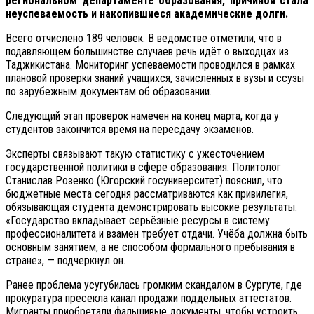
региональном департаменте образования, причиной стала
неуспеваемость и накопившиеся академические долги.
Всего отчислено 189 человек. В ведомстве отметили, что в
подавляющем большинстве случаев речь идёт о выходцах из
Таджикистана. Мониторинг успеваемости проводился в рамках
плановой проверки знаний учащихся, зачисленных в вузы и ссузы
по зарубежным документам об образовании.
Следующий этап проверок намечен на конец марта, когда у
студентов закончится время на пересдачу экзаменов.
Эксперты связывают такую статистику с ужесточением
государственной политики в сфере образования. Политолог
Станислав Розенко (Югорский госуниверситет) пояснил, что
бюджетные места сегодня рассматриваются как привилегия,
обязывающая студента демонстрировать высокие результаты.
«Государство вкладывает серьёзные ресурсы в систему
профессионалитета и взамен требует отдачи. Учёба должна быть
основным занятием, а не способом формального пребывания в
стране», — подчеркнул он.
Ранее проблема усугубилась громким скандалом в Сургуте, где
прокуратура пресекла канал продажи поддельных аттестатов.
Мигранты приобретали фальшивые документы, чтобы устроить