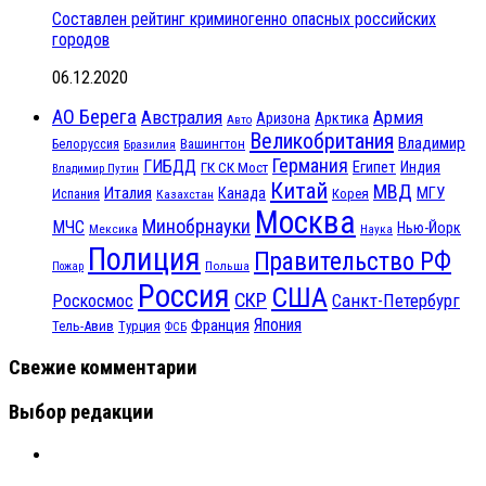
Составлен рейтинг криминогенно опасных российских
городов
06.12.2020
АО Берега
Австралия
Армия
Аризона
Арктика
Авто
Великобритания
Владимир
Белоруссия
Вашингтон
Бразилия
Германия
ГИБДД
Египет
ГК СК Мост
Индия
Владимир Путин
Китай
МВД
Италия
МГУ
Канада
Испания
Корея
Казахстан
Москва
Минобрнауки
МЧС
Нью-Йорк
Мексика
Наука
Полиция
Правительство РФ
Польша
Пожар
Россия
США
СКР
Санкт-Петербург
Роскосмос
Япония
Франция
Тель-Авив
Турция
ФСБ
Свежие комментарии
Выбор редакции