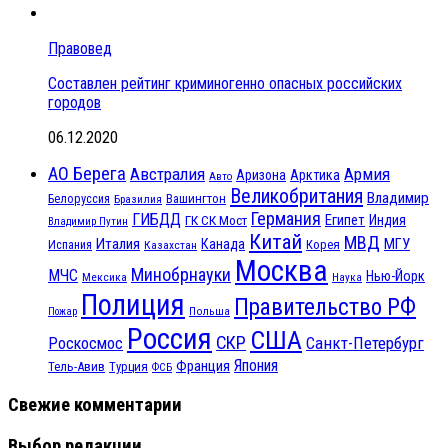
Правовед
Составлен рейтинг криминогенно опасных российских
городов
06.12.2020
АО Берега
Австралия
Армия
Аризона
Арктика
Авто
Великобритания
Владимир
Белоруссия
Вашингтон
Бразилия
Германия
ГИБДД
Египет
ГК СК Мост
Индия
Владимир Путин
Китай
МВД
Италия
МГУ
Канада
Испания
Корея
Казахстан
Москва
Минобрнауки
МЧС
Нью-Йорк
Мексика
Наука
Полиция
Правительство РФ
Польша
Пожар
Россия
США
СКР
Санкт-Петербург
Роскосмос
Япония
Франция
Тель-Авив
Турция
ФСБ
Свежие комментарии
Выбор редакции