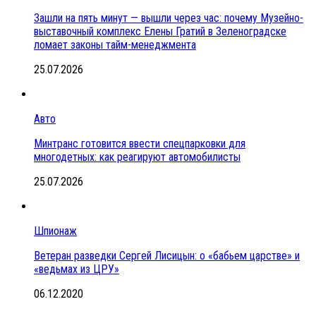
Зашли на пять минут — вышли через час: почему Музейно-
выставочный комплекс Елены Гратий в Зеленоградске
ломает законы тайм-менеджмента
25.07.2026
Авто
Минтранс готовится ввести спецпарковки для
многодетных: как реагируют автомобилисты
25.07.2026
Шпионаж
Ветеран разведки Сергей Лисицын: о «бабьем царстве» и
«ведьмах из ЦРУ»
06.12.2020