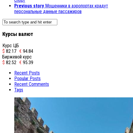
спорт
Previous story
Мошенники в аэропортах крадут
персональные данные пассажиров
Курсы валют
Курс ЦБ
$
82.17
€
94.84
Биржевой курс
$
82.52
€
95.39
Recent Posts
Popular Posts
Recent Comments
Tags