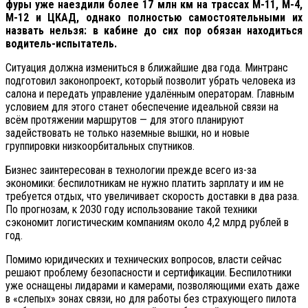
фуры уже наездили более 17 млн км на трассах М-11, М-4,
М-12 и ЦКАД, однако полностью самостоятельными их
назвать нельзя: в кабине до сих пор обязан находиться
водитель-испытатель.
Ситуация должна измениться в ближайшие два года. Минтранс
подготовил законопроект, который позволит убрать человека из
салона и передать управление удалённым операторам. Главным
условием для этого станет обеспечение идеальной связи на
всём протяжении маршрутов — для этого планируют
задействовать не только наземные вышки, но и новые
группировки низкоорбитальных спутников.
Бизнес заинтересован в технологии прежде всего из-за
экономики: беспилотникам не нужно платить зарплату и им не
требуется отдых, что увеличивает скорость доставки в два раза.
По прогнозам, к 2030 году использование такой техники
сэкономит логистическим компаниям около 4,2 млрд рублей в
год.
Помимо юридических и технических вопросов, власти сейчас
решают проблему безопасности и сертификации. Беспилотники
уже оснащены лидарами и камерами, позволяющими ехать даже
в «слепых» зонах связи, но для работы без страхующего пилота