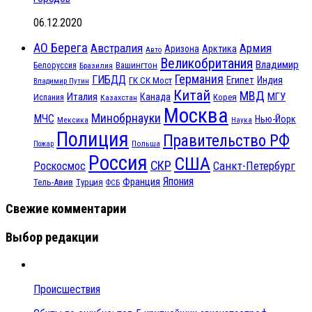
06.12.2020
АО Берега
Австралия
Армия
Аризона
Арктика
Авто
Великобритания
Владимир
Белоруссия
Вашингтон
Бразилия
Германия
ГИБДД
Египет
ГК СК Мост
Индия
Владимир Путин
Китай
МВД
Италия
МГУ
Канада
Испания
Корея
Казахстан
Москва
Минобрнауки
МЧС
Нью-Йорк
Мексика
Наука
Полиция
Правительство РФ
Польша
Пожар
Россия
США
СКР
Санкт-Петербург
Роскосмос
Япония
Франция
Тель-Авив
Турция
ФСБ
Свежие комментарии
Выбор редакции
Происшествия