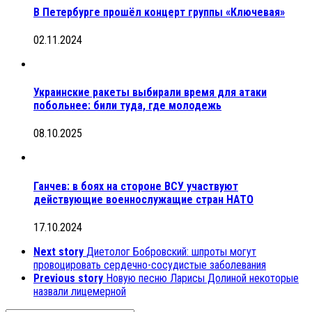
В Петербурге прошёл концерт группы «Ключевая»
02.11.2024
Украинские ракеты выбирали время для атаки
побольнее: били туда, где молодежь
08.10.2025
Ганчев: в боях на стороне ВСУ участвуют
действующие военнослужащие стран НАТО
17.10.2024
Next story
Диетолог Бобровский: шпроты могут
провоцировать сердечно-сосудистые заболевания
Previous story
Новую песню Ларисы Долиной некоторые
назвали лицемерной