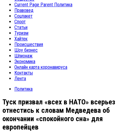
Current Page Parent
Политика
Правовед
Соцпакет
Спорт
Статьи
Туризм
Хайтек
Происшествия
Шоу бизнес
Шпионаж
Экономика
Онлайн карта коронавируса
Контакты
Лента
Политика
Туск призвал «всех в НАТО» всерьез
отнестись к словам Медведева об
окончании «спокойного сна» для
европейцев