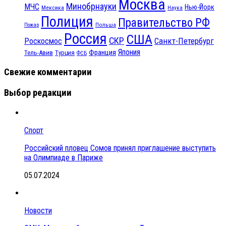
Москва
Минобрнауки
МЧС
Нью-Йорк
Мексика
Наука
Полиция
Правительство РФ
Польша
Пожар
Россия
США
СКР
Санкт-Петербург
Роскосмос
Япония
Франция
Тель-Авив
Турция
ФСБ
Свежие комментарии
Выбор редакции
Спорт
Российский пловец Сомов принял приглашение выступить
на Олимпиаде в Париже
05.07.2024
Новости