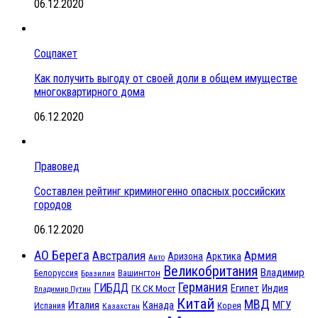
06.12.2020
Соцпакет
Как получить выгоду от своей доли в общем имуществе
многоквартирного дома
06.12.2020
Правовед
Составлен рейтинг криминогенно опасных российских
городов
06.12.2020
АО Берега
Австралия
Армия
Аризона
Арктика
Авто
Великобритания
Владимир
Белоруссия
Вашингтон
Бразилия
Германия
ГИБДД
Египет
ГК СК Мост
Индия
Владимир Путин
Китай
МВД
Италия
МГУ
Канада
Испания
Корея
Казахстан