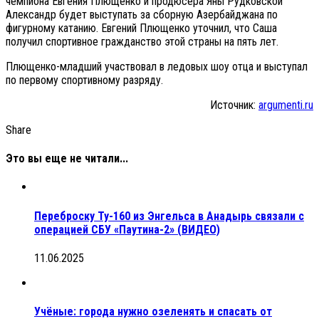
чемпиона Евгения Плющенко и продюсера Яны Рудковской
Александр будет выступать за сборную Азербайджана по
фигурному катанию. Евгений Плющенко уточнил, что Саша
получил спортивное гражданство этой страны на пять лет.
Плющенко-младший участвовал в ледовых шоу отца и выступал
по первому спортивному разряду.
Источник:
argumenti.ru
Share
Это вы еще не читали...
Переброску Ту-160 из Энгельса в Анадырь связали с
операцией СБУ «Паутина-2» (ВИДЕО)
11.06.2025
Учёные: города нужно озеленять и спасать от