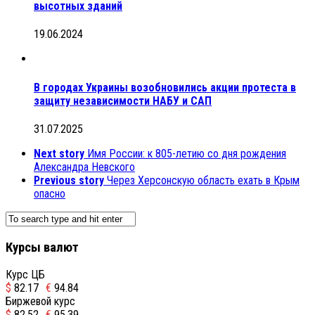
высотных зданий
19.06.2024
В городах Украины возобновились акции протеста в
защиту независимости НАБУ и САП
31.07.2025
Next story
Имя России: к 805-летию со дня рождения
Александра Невского
Previous story
Через Херсонскую область ехать в Крым
опасно
Курсы валют
Курс ЦБ
$
82.17
€
94.84
Биржевой курс
$
82.52
€
95.39