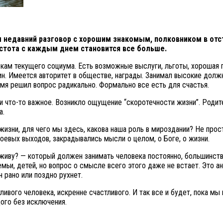
недавний разговор с хорошим знакомым, полковником в отста
устота с каждым днем становится все больше.
еркам текущего социума. Есть возможные выслуги, льготы, хорошая
ин. Имеется авторитет в обществе, награды. Занимал высокие долж
емя решил вопрос радикально. Формально все есть для счастья.
и что-то важное. Возникло ощущение “скоротечности жизни”. Родите
а.
 жизни, для чего мы здесь, какова наша роль в мироздании? Не про
 боевых выходов, закрадывались мысли о целом, о Боге, о жизни.
я живу? — который должен занимать человека постоянно, большинств
мьи, детей, но вопрос о смысле всего этого даже не встает. Это а
 рано или поздно рухнет.
ивого человека, искренне счастливого. И так все и будет, пока мы
ого без исключения.