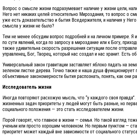
Вопрос о смысле жизни подразумевает наличие у жизни цели, нали
Него нет никаких целей относительно Мироздания, то вопрос о с
уже есть доказательство и бытия Вседержителя, и наличия у Него
смысла у жизни не было?
Тем не менее обсудим вопрос подробней и на личном примере. Я и
по сути явлений, когда по запросу в мироздание или к Богу, прих
также удивительна скорость разрешения ситуации после отправлен
управленец, Бог, Творец, который нас создал и нас хранит. Есть 
Универсальный закон гравитации заставляет яблоко падать на зем
зеленом листке дерева. Точно также и наша душа функционирует п
объективные закономерности бытия распознать, понять, как они ра
Исследователь жизни
Иногда повторяют расхожую мысль, что “у каждого своя правда”. Н
жизненных задач приоритеты у людей могут быть разные, но перва
социального положения — это стать исследователем жизни.
Порой говорят, что главное в жизни — семья. Но такой взгляд то
ученым или просто хорошим человеком. Но первым пунктом — стать
приоритет может каждый вне зависимости от социального статуса