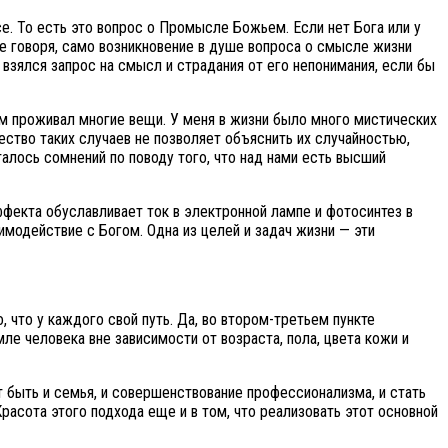
е. То есть это вопрос о Промысле Божьем. Если нет Бога или у
е говоря, само возникновение в душе вопроса о смысле жизни
взялся запрос на смысл и страдания от его непонимания, если бы
сам проживал многие вещи. У меня в жизни было много мистических
чество таких случаев не позволяет объяснить их случайностью,
талось сомнений по поводу того, что над нами есть высший
ффекта обуславливает ток в электронной лампе и фотосинтез в
имодействие с Богом. Одна из целей и задач жизни — эти
, что у каждого свой путь. Да, во втором-третьем пункте
ле человека вне зависимости от возраста, пола, цвета кожи и
т быть и семья, и совершенствование профессионализма, и стать
расота этого подхода еще и в том, что реализовать этот основной