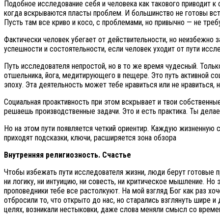
Подобное исследование себя и человека как такового приводит к
когда вскрываются пласты проблем. И большинство не готовы вста
Пусть там все криво и косо, с проблемами, но привычно — не треб
Фактически человек убегает от действительности, но неизбежно з
успешности и состоятельности, если человек уходит от пути иссле
Путь исследователя непростой, но в то же время чудесный. Тольк
отшельника, йога, медитирующего в пещере. Это путь активной с
эпоху. Эта деятельность может тебе нравиться или не нравиться,
Социальная проактивность при этом вскрывает и твои собственные
решаешь производственные задачи. Это и есть практика. Ты дела
Но на этом пути появляется четкий ориентир. Каждую жизненную с
приходят подсказки, ключи, расширяется зона обзора
Внутренняя религиозность. Счастье
Чтобы избежать пути исследователя жизни, люди берут готовые про
ни логику, ни интуицию, ни совесть, ни критическое мышление. Но э
проповедники тебе все растолкуют. На мой взгляд Бог как раз х
отбросили то, что открыто до нас, но старались взглянуть шире 
целях, возникали нестыковки, даже слова меняли смысл со времен