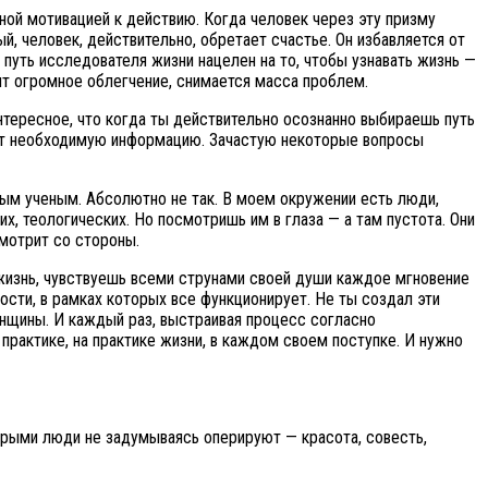
ной мотивацией к действию. Когда человек через эту призму
й, человек, действительно, обретает счастье. Он избавляется от
 путь исследователя жизни нацелен на то, чтобы узнавать жизнь —
сит огромное облегчение, снимается масса проблем.
нтересное, что когда ты действительно осознанно выбираешь путь
осит необходимую информацию. Зачастую некоторые вопросы
етным ученым. Абсолютно не так. В моем окружении есть люди,
, теологических. Но посмотришь им в глаза — а там пустота. Они
смотрит со стороны.
жизнь, чувствуешь всеми струнами своей души каждое мгновение
ости, в рамках которых все функционирует. Не ты создал эти
енщины. И каждый раз, выстраивая процесс согласно
рактике, на практике жизни, в каждом своем поступке. И нужно
торыми люди не задумываясь оперируют — красота, совесть,