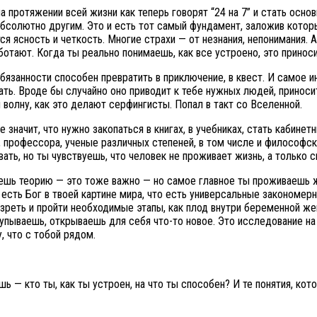
протяжении всей жизни как теперь говорят “24 на 7” и стать основ
абсолютно другим. Это и есть тот самый фундамент, заложив которы
я ясность и четкость. Многие страхи — от незнания, непонимания. А
аботают. Когда ты реально понимаешь, как все устроено, это прино
язанности способен превратить в приключение, в квест. И самое и
гать. Вроде бы случайно оно приводит к тебе нужных людей, прин
 волну, как это делают серфингисты. Попал в такт со Вселенной.
е значит, что нужно закопаться в книгах, в учебниках, стать кабин
рофессора, ученые различных степеней, в том числе и философских
ать, но ты чувствуешь, что человек не проживает жизнь, а только 
аешь теорию — это тоже важно — но самое главное ты проживаешь 
есть Бог в твоей картине мира, что есть универсальные закономерн
зреть и пройти необходимые этапы, как плод внутри беременной ж
пываешь, открываешь для себя что-то новое. Это исследование на п
, что с тобой рядом.
ь — кто ты, как ты устроен, на что ты способен? И те понятия, ко