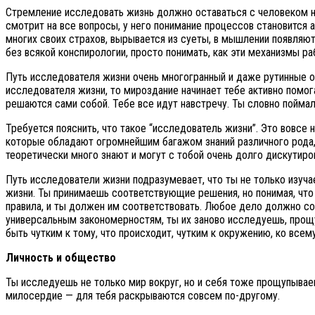
Стремление исследовать жизнь должно оставаться с человеком на 
смотрит на все вопросы, у него понимание процессов становится 
многих своих страхов, вырывается из суеты, в мышлении появляютс
без всякой конспирологии, просто понимать, как эти механизмы р
Путь исследователя жизни очень многогранный и даже рутинные об
исследователя жизни, то мироздание начинает тебе активно помо
решаются сами собой. Тебе все идут навстречу. Ты словно поймал
Требуется пояснить, что такое “исследователь жизни”. Это вовсе н
которые обладают огромнейшим багажом знаний различного рода, п
теоретически много знают и могут с тобой очень долго дискутиров
Путь исследователи жизни подразумевает, что ты не только изуч
жизни. Ты принимаешь соответствующие решения, но понимая, что 
правила, и ты должен им соответствовать. Любое дело должно со
универсальным закономерностям, ты их заново исследуешь, прощу
быть чутким к тому, что происходит, чутким к окружению, ко всему
Личность и общество
Ты исследуешь не только мир вокруг, но и себя тоже прощупываеш
милосердие — для тебя раскрываются совсем по-другому.