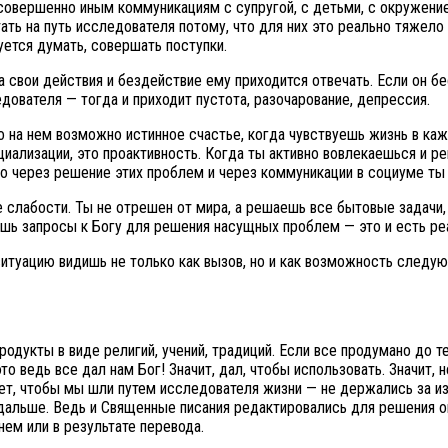
 совершенно иным коммуникациям с супругой, с детьми, с окружен
ть на путь исследователя потому, что для них это реально тяжело
уется думать, совершать поступки.
а свои действия и бездействие ему приходится отвечать. Если он 
дователя — тогда и приходит пустота, разочарование, депрессия.
о на нем возможно истинное счастье, когда чувствуешь жизнь в каж
оциализации, это проактивность. Когда ты активно вовлекаешься и
 но через решение этих проблем и через коммуникации в социуме ты
 слабости. Ты не отрешен от мира, а решаешь все бытовые задачи,
ешь запросы к Богу для решения насущных проблем — это и есть ре
итуацию видишь не только как вызов, но и как возможность следую
дукты в виде религий, учений, традиций. Если все продумано до теб
то ведь все дал нам Бог! Значит, дал, чтобы использовать. Значит, 
очет, чтобы мы шли путем исследователя жизни — не держались за 
и дальше. Ведь и Священные писания редактировались для решения о
ем или в результате перевода.