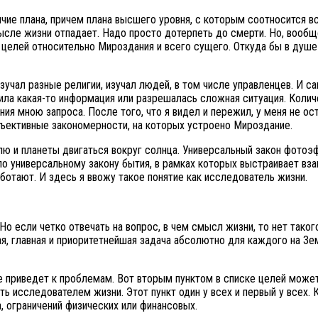
чие плана, причем плана высшего уровня, с которым соотносится вс
мысле жизни отпадает. Надо просто дотерпеть до смерти. Но, вообщ
 целей относительно Мироздания и всего сущего. Откуда бы в душе 
зучал разные религии, изучал людей, в том числе управленцев. И 
одила какая-то информация или разрешалась сложная ситуация. Коли
ия мною запроса. После того, что я видел и пережил, у меня не ос
объективные закономерности, на которых устроено Мироздание.
лю и планеты двигаться вокруг солнца. Универсальный закон фотоэ
о универсальному закону бытия, в рамках которых выстраивает вза
ботают. И здесь я ввожу такое понятие как исследователь жизни.
о если четко отвечать на вопрос, в чем смысл жизни, то нет такого
я, главная и приоритетнейшая задача абсолютно для каждого на Зем
же приведет к проблемам. Вот вторым пунктом в списке целей може
 исследователем жизни. Этот пункт один у всех и первый у всех. К
, ограничений физических или финансовых.