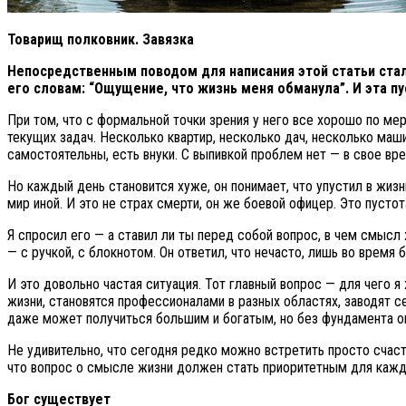
Товарищ полковник. Завязка
Непосредственным поводом для написания этой статьи стал 
его словам: “Ощущение, что жизнь меня обманула”. И эта п
При том, что с формальной точки зрения у него все хорошо по м
текущих задач. Несколько квартир, несколько дач, несколько маш
самостоятельны, есть внуки. С выпивкой проблем нет — в свое вр
Но каждый день становится хуже, он понимает, что упустил в жизн
мир иной. И это не страх смерти, он же боевой офицер. Это пустот
Я спросил его — а ставил ли ты перед собой вопрос, в чем смысл
— с ручкой, с блокнотом. Он ответил, что нечасто, лишь во время
И это довольно частая ситуация. Тот главный вопрос — для чего 
жизни, становятся профессионалами в разных областях, заводят се
даже может получиться большим и богатым, но без фундамента он
Не удивительно, что сегодня редко можно встретить просто счастл
что вопрос о смысле жизни должен стать приоритетным для кажд
Бог существует