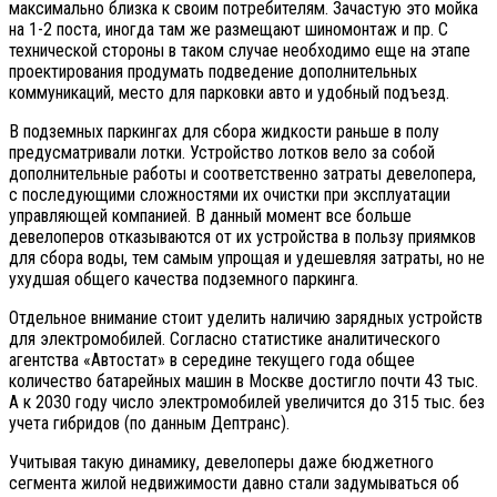
максимально близка к своим потребителям. Зачастую это мойка
на 1-2 поста, иногда там же размещают шиномонтаж и пр. С
технической стороны в таком случае необходимо еще на этапе
проектирования продумать подведение дополнительных
коммуникаций, место для парковки авто и удобный подъезд.
В подземных паркингах для сбора жидкости раньше в полу
предусматривали лотки. Устройство лотков вело за собой
дополнительные работы и соответственно затраты девелопера,
с последующими сложностями их очистки при эксплуатации
управляющей компанией. В данный момент все больше
девелоперов отказываются от их устройства в пользу приямков
для сбора воды, тем самым упрощая и удешевляя затраты, но не
ухудшая общего качества подземного паркинга.
Отдельное внимание стоит уделить наличию зарядных устройств
для электромобилей. Согласно статистике аналитического
агентства «Автостат» в середине текущего года общее
количество батарейных машин в Москве достигло почти 43 тыс.
А к 2030 году число электромобилей увеличится до 315 тыс. без
учета гибридов (по данным Дептранс).
Учитывая такую динамику, девелоперы даже бюджетного
сегмента жилой недвижимости давно стали задумываться об