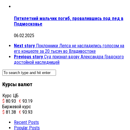
Пятилетний мальчик погиб, провалившись под лед в
Подмосковье
06.02.2025
Next story
Поклонники Лепса не насладились голосом на
его концерте за 20 тысяч во Владивостоке
Previous story
Суд признал вдову Александра Градского
достойной наследницей
Курсы валют
Курс ЦБ
$
80.93
€
93.19
Биржевой курс
$
81.38
€
93.93
Recent Posts
Popular Posts