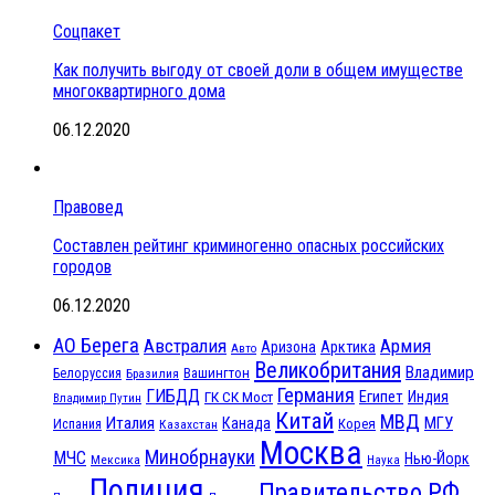
Соцпакет
Как получить выгоду от своей доли в общем имуществе
многоквартирного дома
06.12.2020
Правовед
Составлен рейтинг криминогенно опасных российских
городов
06.12.2020
АО Берега
Австралия
Армия
Аризона
Арктика
Авто
Великобритания
Владимир
Белоруссия
Вашингтон
Бразилия
Германия
ГИБДД
Египет
ГК СК Мост
Индия
Владимир Путин
Китай
МВД
Италия
МГУ
Канада
Испания
Корея
Казахстан
Москва
Минобрнауки
МЧС
Нью-Йорк
Мексика
Наука
Полиция
Правительство РФ