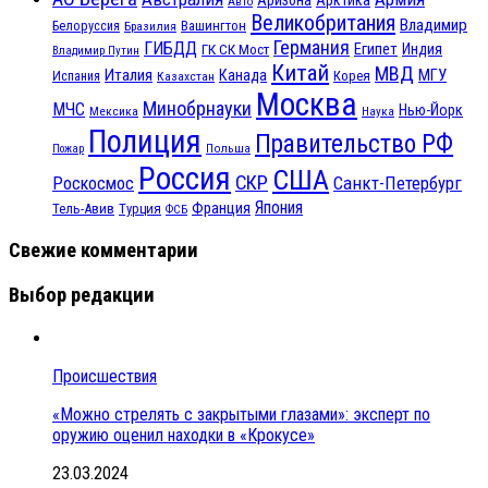
Аризона
Арктика
Авто
Великобритания
Владимир
Белоруссия
Вашингтон
Бразилия
Германия
ГИБДД
Египет
ГК СК Мост
Индия
Владимир Путин
Китай
МВД
Италия
МГУ
Канада
Испания
Корея
Казахстан
Москва
Минобрнауки
МЧС
Нью-Йорк
Мексика
Наука
Полиция
Правительство РФ
Польша
Пожар
Россия
США
СКР
Санкт-Петербург
Роскосмос
Япония
Франция
Тель-Авив
Турция
ФСБ
Свежие комментарии
Выбор редакции
Происшествия
«Можно стрелять с закрытыми глазами»: эксперт по
оружию оценил находки в «Крокусе»
23.03.2024