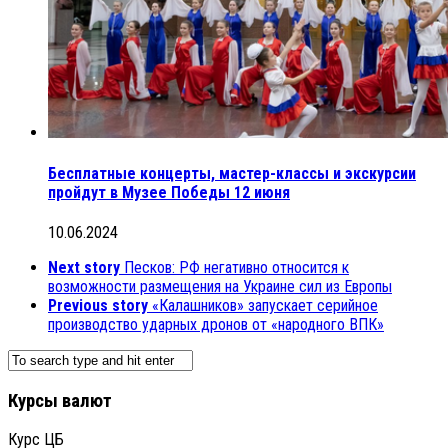
Бесплатные концерты, мастер-классы и экскурсии
пройдут в Музее Победы 12 июня
10.06.2024
Next story
Песков: РФ негативно относится к
возможности размещения на Украине сил из Европы
Previous story
«Калашников» запускает серийное
производство ударных дронов от «народного ВПК»
Курсы валют
Курс ЦБ