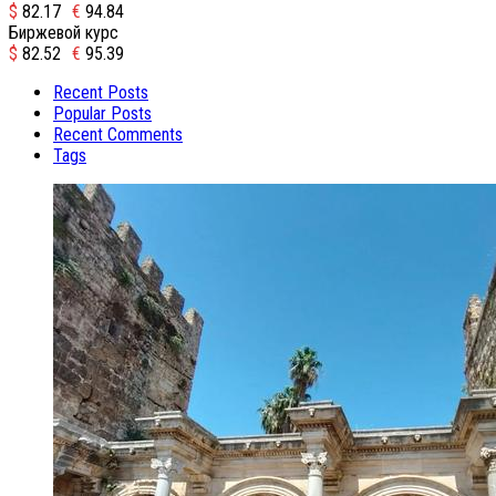
$
82.17
€
94.84
Биржевой курс
$
82.52
€
95.39
Recent Posts
Popular Posts
Recent Comments
Tags