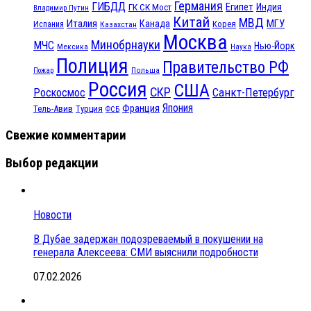
Германия
ГИБДД
Египет
ГК СК Мост
Индия
Владимир Путин
Китай
МВД
Италия
МГУ
Канада
Испания
Корея
Казахстан
Москва
Минобрнауки
МЧС
Нью-Йорк
Мексика
Наука
Полиция
Правительство РФ
Польша
Пожар
Россия
США
СКР
Санкт-Петербург
Роскосмос
Япония
Франция
Тель-Авив
Турция
ФСБ
Свежие комментарии
Выбор редакции
Новости
В Дубае задержан подозреваемый в покушении на
генерала Алексеева: СМИ выяснили подробности
07.02.2026