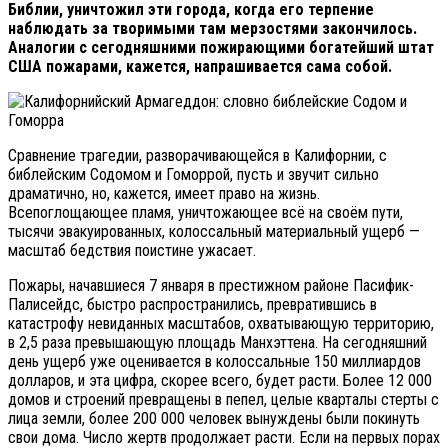
Библии, уничтожил эти города, когда его терпение
наблюдать за творимыми там мерзостями закончилось.
Аналогии с сегодняшними пожирающими богатейший штат
США пожарами, кажется, напрашивается сама собой.
Сравнение трагедии, разворачивающейся в Калифорнии, с
библейским Содомом и Гоморрой, пусть и звучит сильно
драматично, но, кажется, имеет право на жизнь.
Всепоглощающее пламя, уничтожающее всё на своём пути,
тысячи эвакуированных, колоссальный материальный ущерб —
масштаб бедствия поистине ужасает.
Пожары, начавшиеся 7 января в престижном районе Пасифик-
Палисейдс, быстро распространились, превратившись в
катастрофу невиданных масштабов, охватывающую территорию,
в 2,5 раза превышающую площадь Манхэттена. На сегодняшний
день ущерб уже оценивается в колоссальные 150 миллиардов
долларов, и эта цифра, скорее всего, будет расти. Более 12 000
домов и строений превращены в пепел, целые кварталы стерты с
лица земли, более 200 000 человек вынуждены были покинуть
свои дома. Число жертв продолжает расти. Если на первых порах