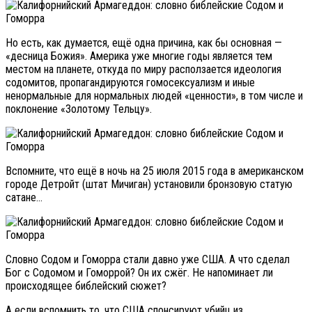
Но есть, как думается, ещё одна причина, как бы основная —
«десница Божия». Америка уже многие годы является тем
местом на планете, откуда по миру расползается идеология
содомитов, пропагандируются гомосексуализм и иные
ненормальные для нормальных людей «ценности», в том числе и
поклонение «Золотому Тельцу».
Вспомните, что ещё в ночь на 25 июля 2015 года в американском
городе Детройт (штат Мичиган) установили бронзовую статую
сатане…
Словно Содом и Гоморра стали давно уже США. А что сделал
Бог с Содомом и Гоморрой? Он их сжёг. Не напоминает ли
происходящее библейский сюжет?
А если вспомнить то, что США спонсируют убийц из