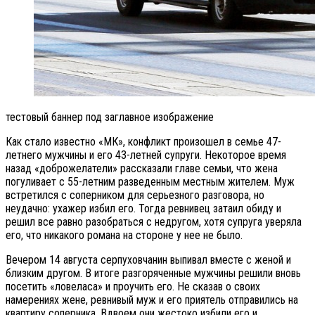
тестовый баннер под заглавное изображение
Как стало известно «МК», конфликт произошел в семье 47-
летнего мужчины и его 43-летней супруги. Некоторое время
назад «доброжелатели» рассказали главе семьи, что жена
погуливает с 55-летним разведенным местным жителем. Муж
встретился с соперником для серьезного разговора, но
неудачно: ухажер избил его. Тогда ревнивец затаил обиду и
решил все равно разобраться с недругом, хотя супруга уверяла
его, что никакого романа на стороне у нее не было.
Вечером 14 августа серпуховчанин выпивал вместе с женой и
близким другом. В итоге разгоряченные мужчины решили вновь
посетить «ловеласа» и проучить его. Не сказав о своих
намерениях жене, ревнивый муж и его приятель отправились на
квартиру соперника. Вдвоем они жестоко избили его и,