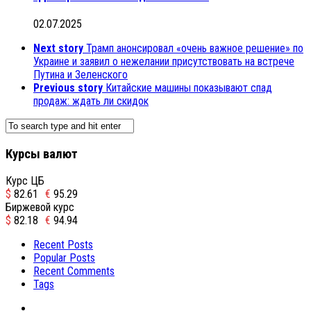
02.07.2025
Next story
Трамп анонсировал «очень важное решение» по
Украине и заявил о нежелании присутствовать на встрече
Путина и Зеленского
Previous story
Китайские машины показывают спад
продаж: ждать ли скидок
Курсы валют
Курс ЦБ
$
82.61
€
95.29
Биржевой курс
$
82.18
€
94.94
Recent Posts
Popular Posts
Recent Comments
Tags