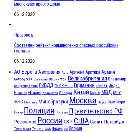
многоквартирного дома
06.12.2020
Правовед
Составлен рейтинг криминогенно опасных российских
городов
06.12.2020
АО Берега
Австралия
Армия
Аризона
Арктика
Авто
Великобритания
Владимир
Белоруссия
Вашингтон
Бразилия
Германия
ГИБДД
Египет
ГК СК Мост
Индия
Владимир Путин
Китай
МВД
Италия
МГУ
Канада
Испания
Корея
Казахстан
Москва
Минобрнауки
МЧС
Нью-Йорк
Мексика
Наука
Полиция
Правительство РФ
Польша
Пожар
Россия
США
СКР
Санкт-Петербург
Роскосмос
Япония
Франция
Тель-Авив
Турция
ФСБ