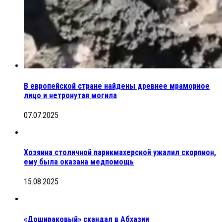
В европейской стране найдены древнее мраморное
лицо и нетронутая могила
07.07.2025
Хозяина столичной парикмахерской ужалил скорпион,
ему была оказана медпомощь
15.08.2025
«Дошираковый» скандал в Абхазии