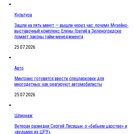
Культура
Зашли на пять минут — вышли через час: почему Музейно-
выставочный комплекс Елены Гратий в Зеленоградске
ломает законы тайм-менеджмента
25.07.2026
Авто
Минтранс готовится ввести спецпарковки для
многодетных: как реагируют автомобилисты
25.07.2026
Шпионаж
Ветеран разведки Сергей Лисицын: о «бабьем царстве» и
«ведьмах из ЦРУ»