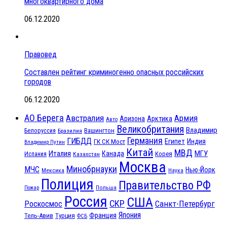
многоквартирного дома
06.12.2020
Правовед
Составлен рейтинг криминогенно опасных российских
городов
06.12.2020
АО Берега
Австралия
Армия
Аризона
Арктика
Авто
Великобритания
Владимир
Белоруссия
Вашингтон
Бразилия
Германия
ГИБДД
Египет
ГК СК Мост
Индия
Владимир Путин
Китай
МВД
Италия
МГУ
Канада
Испания
Корея
Казахстан
Москва
Минобрнауки
МЧС
Нью-Йорк
Мексика
Наука
Полиция
Правительство РФ
Польша
Пожар
Россия
США
СКР
Санкт-Петербург
Роскосмос
Япония
Франция
Тель-Авив
Турция
ФСБ