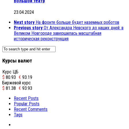
Большой театр
23.04.2024
Next story
На фронте больше будет наземных роботов
Previous story
От Александра Невского до наших дней: в
Великом Новгороде завершилась масштабная
историческая реконструкция
Курсы валют
Курс ЦБ
$
80.93
€
93.19
Биржевой курс
$
81.38
€
93.93
Recent Posts
Popular Posts
Recent Comments
Tags