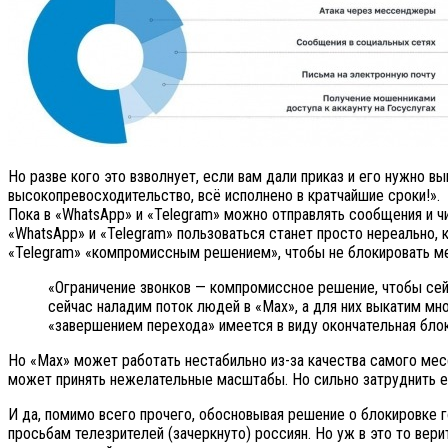
Но разве кого это взволнует, если вам дали приказ и его нужно 
высокопревосходительство, всё исполнено в кратчайшие сроки!».
Пока в «WhatsApp» и «Telegram» можно отправлять сообщения и чи
«WhatsApp» и «Telegram» пользоваться станет просто нереально, 
«Telegram» «компромиссным решением», чтобы не блокировать мес
«Ограничение звонков — компромиссное решение, чтобы сейч
сейчас наладим поток людей в «Max», а для них выкатим м
«завершением перехода» имеется в виду окончательная бло
Но «Max» может работать нестабильно из-за качества самого мес
может принять нежелательные масштабы. Но сильно затруднить е
И да, помимо всего прочего, обосновывая решение о блокировке 
просьбам телезрителей (зачеркнуто) россиян. Но уж в это то ве