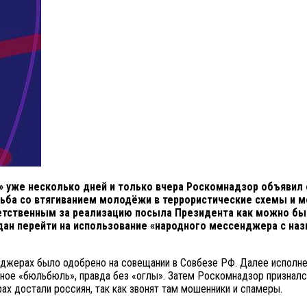
 уже несколько дней и только вчера Роскомнадзор объявил о
рьба со втягиванием молодёжи в террористические схемы и 
тветственным за реализацию посыла Президента как можно б
ан перейти на использование «народного мессенджера с назв
енджерах было одобрено на совещании в Совбезе РФ. Далее исполн
ное «бюльбюль», правда без «оглы». Затем Роскомнадзор признался,
ах достали россиян, так как звонят там мошенники и спамеры.