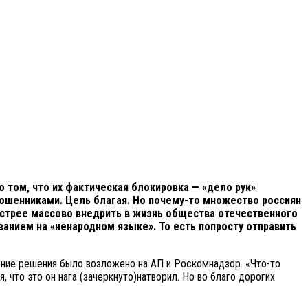
 том, что их фактическая блокировка — «дело рук»
мошенниками. Цель благая. Но почему-то множество россиян
ыстрее массово внедрить в жизнь общества отечественного
анием на «ненародном языке». То есть попросту отправить
ение решения было возложено на АП и Роскомнадзор. «Что-то
 что это он нага (зачеркнуто)натворил. Но во благо дорогих