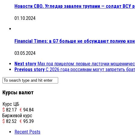
Новости СВО. Угледар завален трупами — солдат ВСУ ра
01.10.2024
Financial Times: в G7 больше не обсуждают полную к
03.05.2024
Next story
Max под прицелом: первые ласточки мошенниче
Previous story
С 2026 года россиянам могут запретить бра
Курсы валют
Курс ЦБ
$
82.17
€
94.84
Биржевой курс
$
82.52
€
95.39
Recent Posts