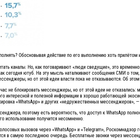
выполнять? Обосновывая действие по его выполнению хоть прилётом 
тать каналы. Но, как поговаривают «люди сведущие», это временно
как сегодня ютуб. На эту мысль наталкивают сообщения СМИ о том,
сенджеры, но от этой идеи власти пока не отказываются. Об этом 
ас не блокировать мессенджеры, но от этой идеи не отказались: 
ного интересной и полезной информации в хорошо работающей экос
кировка «WhatsApp» и других «недружественных мессенджеров», — 
сенджера, поэтому есть вероятность, что доступ к WhatsApp полно
го использование получится несомненно.
голосовых вызовов через «WhatsApp» и «Telegram», Роскомнадзор г
рится в самую последнюю очередь. Бесплатные звонки через мессен