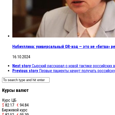
Набиуллина: универсальный QR-код — это не «битва» р
16.10.2024
Next story
Сырский рассказал о новой тактике российских 
Previous story
Первые пациенты начнут получать российск
Курсы валют
Курс ЦБ
$
82.17
€
94.84
Биржевой курс
$
82.52
€
95.39