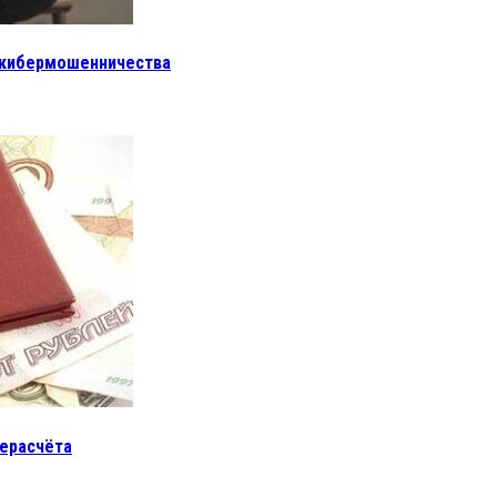
 кибермошенничества
рерасчёта