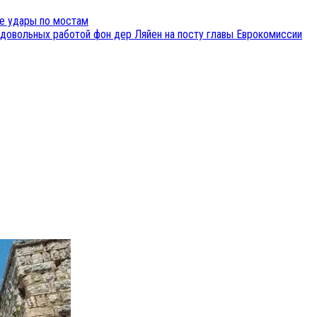
е удары по мостам
едовольных работой фон дер Ляйен на посту главы Еврокомиссии