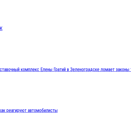
СК
ыставочный комплекс Елены Гратий в Зеленоградске ломает закон
 как реагируют автомобилисты