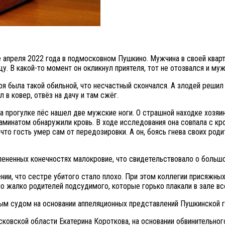
-е апреля 2022 года в подмосковном Пушкино. Мужчина в своей ква
ицу. В какой-то момент он окликнул приятеля, тот не отозвался и м
я была такой обильной, что несчастный скончался. А злодей решил и
л в ковер, отвёз на дачу и там сжёг.
а прогулке пёс нашел две мужские ноги. О страшной находке хозяи
ламинатом обнаружили кровь. В ходе исследования она совпала с кр
что гость умер сам от передозировки. А он, боясь гнева своих род
лененных конечностях малокровие, что свидетельствовало о большо
ении, что сестре убитого стало плохо. При этом коллегии присяж
ло жалко родителей подсудимого, которые горько плакали в зале вс
м судом на основании аппеляционных представлений Пушкинской г
овской области Екатерина Короткова, на основании обвинительног