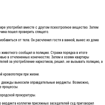
ртире употребил вместе с другом психотропное вещество. Затем
ужчина пошел проверить спящего.
збавиться от тела. Он расчленил гостя в ванной, вынес из дома
н животного сообщил в полицию. Стражи порядка в итоге
овью в отчлененных конечностях. Затем и хозяин квартиры
ителей за употребление наркотиков, решил…не вызывать полицию, а
й кровопотери при жизни.
ных дважды выносили оправдательные вердикты. Возможно,
е процессы.
ородской прокуратуры.
о вердикта коллегии присяжных заседателей суд приговорил