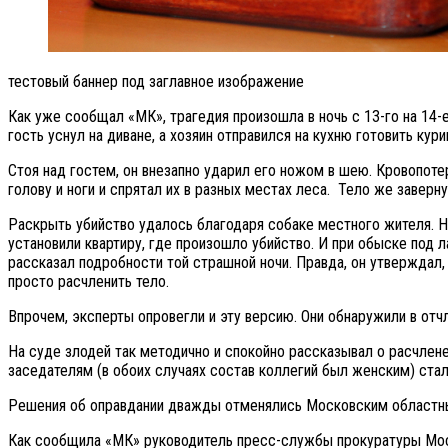
тестовый баннер под заглавное изображение
Как уже сообщал «МК», трагедия произошла в ночь с 13-го на 14
гость уснул на диване, а хозяин отправился на кухню готовить кур
Стоя над гостем, он внезапно ударил его ножом в шею. Кровопотер
голову и ноги и спрятал их в разных местах леса. Тело же заверну
Раскрыть убийство удалось благодаря собаке местного жителя. Н
установили квартиру, где произошло убийство. И при обыске под 
рассказал подробности той страшной ночи. Правда, он утверждал, 
просто расчленить тело.
Впрочем, эксперты опровегли и эту версию. Они обнаружили в отч
На суде злодей так методично и спокойно рассказывал о расчлен
заседателям (в обоих случаях состав коллегий был женским) ста
Решения об оправдании дважды отменялись Московским областны
Как сообщила «МК» руководитель пресс-службы прокуратуры Моск