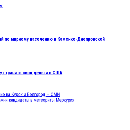
ег
ий по мирному населению в Каменке-Днепровской
ут хранить свои деньги в США
ние на Курск и Белгород — СМИ
амни-кандидаты в метеориты Меркурия