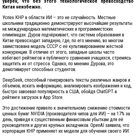
уверен, что без этого технологическое превосходство
Китая неизбежно.
Успех КНР в области ИИ – это не случайность. Местные
школьники традиционно демонстрируют высочайшие результаты
на международных математических и программистских
олимпиадах. Дуров подчёркивает, что система образования в
Китае превосходит западную, где, по его мнению, во многом
заимствована модель СССР с её культивированием жёсткой
конкуренции. В отличие от этого, западные школы часто
избегают рейтингов и публичного сравнения учащихся, стремясь
защитить их от стресса. Однако, по мнению Дурова, это
демотивирует способных студентов.
DeepSeek, способный генерировать тексты различных жанров и
объёмов, искать информацию, анализировать изображения и код,
быстро завоевал популярность в США, обойдя ChatGPT в
рейтинге загрузок в App Store.
Это достижение привело к значительному снижению стоимости
ценных бумаг NVIDIA (производителя чипов для ИИ) – на 17% за
день, приведя к существенным финансовым убыткам для её
руководителя и других крупных вкладчиков. OpenAI заявила, что
корпорация КНР применяет их модели для обучения своего ИИ.