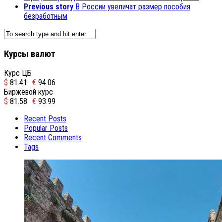
Previous story
В России увеличат размер пособия
безработным
Курсы валют
Курс ЦБ
$
81.41
€
94.06
Биржевой курс
$
81.58
€
93.99
Recent Posts
Popular Posts
Recent Comments
Tags