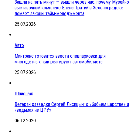
Зашли на пять минут — вышли через час: почему Музейно-
выставочный комплекс Елены Гратий в Зеленоградске
ломает законы тайм-менеджмента
25.07.2026
Авто
Минтранс готовится ввести спецпарковки для
многодетных: как реагируют автомобилисты
25.07.2026
Шпионаж
Ветеран разведки Сергей Лисицын: о «бабьем царстве» и
«ведьмах из ЦРУ»
06.12.2020