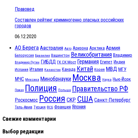
Правовед
Составлен рейтинг криминогенно опасных российских
городов
06.12.2020
АО Берега
Австралия
Армия
Аризона
Арктика
Авто
Великобритания
Владимир
Белоруссия
Вашингтон
Бразилия
Германия
ГИБДД
Египет
ГК СК Мост
Индия
Владимир Путин
Китай
МВД
Италия
МГУ
Канада
Испания
Корея
Казахстан
Москва
Минобрнауки
МЧС
Нью-Йорк
Мексика
Наука
Полиция
Правительство РФ
Польша
Пожар
Россия
США
СКР
Санкт-Петербург
Роскосмос
Япония
Франция
Тель-Авив
Турция
ФСБ
Свежие комментарии
Выбор редакции