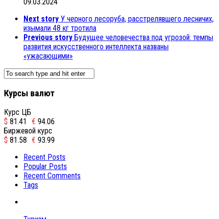
09.03.2024
Next story
У черного лесоруба, расстрелявшего лесничих,
изымали 48 кг тротила
Previous story
Будущее человечества под угрозой: темпы
развития искусственного интеллекта названы
«ужасающими»
Курсы валют
Курс ЦБ
$
81.41
€
94.06
Биржевой курс
$
81.58
€
93.99
Recent Posts
Popular Posts
Recent Comments
Tags