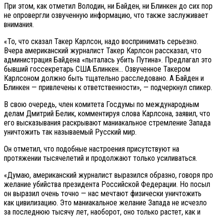
При этом, как отметил Володин, ни Байден, ни Блинкен до сих пор
не опровергли озвученную информацию, что также заслуживает
внимания.
«То, что сказал Такер Карлсон, надо воспринимать серьезно.
Вчера американский журналист Такер Карлсон рассказал, что
администрация Байдена «пыталась убить Путина». Предлагал это
бывший госсекретарь США Блинкен… Озвученное Такером
Карлсоном должно быть тщательно расследовано. А Байден и
Блинкен — привлечены к ответственности», — подчеркнул спикер.
В свою очередь, член комитета Госдумы по международным
делам Дмитрий Белик, комментируя слова Карлсона, заявил, что
его высказывания раскрывают маниакальное стремление Запада
уничтожить так называемый Русский мир.
Он отметил, что подобные настроения присутствуют на
протяжении тысячелетий и продолжают только усиливаться.
«Думаю, американский журналист выразился образно, говоря про
желание убийства президента Российской Федерации. Но посыл
он выразил очень точно — нас мечтают физически уничтожить
как цивилизацию. Это маниакальное желание Запада не исчезло
за последнюю тысячу лет, наоборот, оно только растет, как и