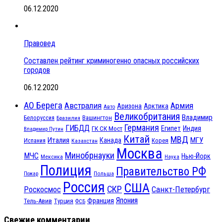
06.12.2020
Правовед
Составлен рейтинг криминогенно опасных российских
городов
06.12.2020
АО Берега
Австралия
Армия
Аризона
Арктика
Авто
Великобритания
Владимир
Белоруссия
Вашингтон
Бразилия
Германия
ГИБДД
Египет
ГК СК Мост
Индия
Владимир Путин
Китай
МВД
Италия
МГУ
Канада
Испания
Корея
Казахстан
Москва
Минобрнауки
МЧС
Нью-Йорк
Мексика
Наука
Полиция
Правительство РФ
Польша
Пожар
Россия
США
СКР
Санкт-Петербург
Роскосмос
Япония
Франция
Тель-Авив
Турция
ФСБ
Свежие комментарии