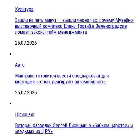
Культура
Зашли на пять минут — вышли через час: почему Музейно-
выставочный комплекс Елены Гратий в Зеленоградске
ломает законы тайм-менеджмента
25.07.2026
Авто
Минтранс готовится ввести спецпарковки для
многодетных: как реагируют автомобилисты
25.07.2026
Шпионаж
Ветеран разведки Сергей Лисицын: о «бабьем царстве» и
«ведьмах из ЦРУ»