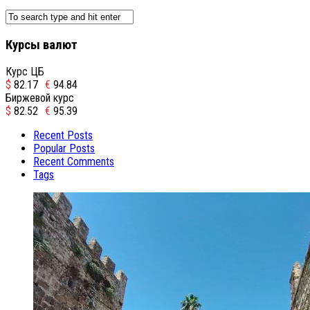
Курсы валют
Курс ЦБ
$
82.17
€
94.84
Биржевой курс
$
82.52
€
95.39
Recent Posts
Popular Posts
Recent Comments
Tags