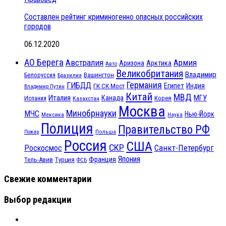
Составлен рейтинг криминогенно опасных российских
городов
06.12.2020
АО Берега
Австралия
Армия
Аризона
Арктика
Авто
Великобритания
Владимир
Белоруссия
Вашингтон
Бразилия
Германия
ГИБДД
Египет
ГК СК Мост
Индия
Владимир Путин
Китай
МВД
Италия
МГУ
Канада
Испания
Корея
Казахстан
Москва
Минобрнауки
МЧС
Нью-Йорк
Мексика
Наука
Полиция
Правительство РФ
Польша
Пожар
Россия
США
СКР
Санкт-Петербург
Роскосмос
Япония
Франция
Тель-Авив
Турция
ФСБ
Свежие комментарии
Выбор редакции