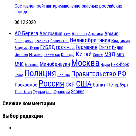
Составлен рейтинг криминогенно опасных российских
городов
06.12.2020
АО Берега
Австралия
Армия
Аризона
Арктика
Авто
Великобритания
Владимир
Белоруссия
Вашингтон
Бразилия
Германия
ГИБДД
Египет
ГК СК Мост
Индия
Владимир Путин
Китай
МВД
Италия
МГУ
Канада
Испания
Корея
Казахстан
Москва
Минобрнауки
МЧС
Нью-Йорк
Мексика
Наука
Полиция
Правительство РФ
Польша
Пожар
Россия
США
СКР
Санкт-Петербург
Роскосмос
Япония
Франция
Тель-Авив
Турция
ФСБ
Свежие комментарии
Выбор редакции