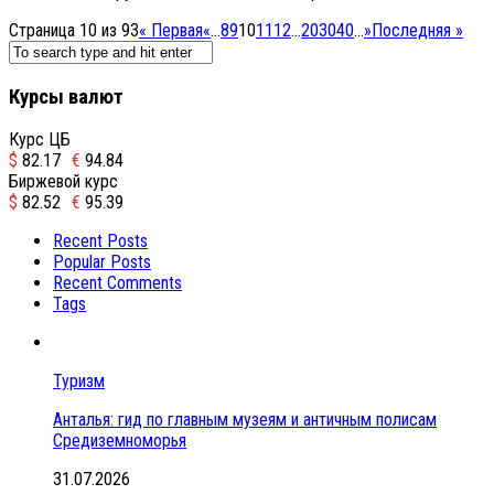
Страница 10 из 93
« Первая
«
...
8
9
10
11
12
...
20
30
40
...
»
Последняя »
Курсы валют
Курс ЦБ
$
82.17
€
94.84
Биржевой курс
$
82.52
€
95.39
Recent Posts
Popular Posts
Recent Comments
Tags
Туризм
Анталья: гид по главным музеям и античным полисам
Средиземноморья
31.07.2026