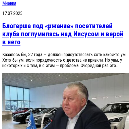
Мнения
17.07.2025
Блогерша под «ржание» посетителей
клуба поглумилась над Иисусом и верой
в него
Казалось бы, 32 года — должен присутствовать хоть какой-то ум.
Хотя бы ум, если порядочность с детства не привили. Но увы, у
некоторых и с тем, и с этим — проблема. Очередной раз это...