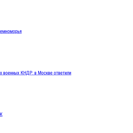
иземноморья
ах военных КНДР: в Москве ответили
СК