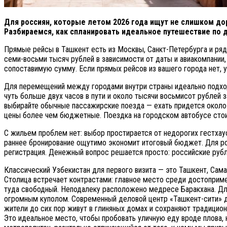
Для россиян, которые летом 2026 года ищут не слишком до
Разбираемся, как спланировать идеальное путешествие по д
Прямые рейсы в Ташкент есть из Москвы, Санкт-Петербурга и ряд
семи-восьми тысяч рублей в зависимости от даты и авиакомпании
сопоставимую сумму. Если прямых рейсов из вашего города нет, у
Для перемещений между городами внутри страны идеально подход
чуть больше двух часов в пути и около тысячи восьмисот рублей з
выбирайте обычные пассажирские поезда — ехать придется около ч
цены более чем бюджетные. Поездка на городском автобусе стоит
С жильем проблем нет: выбор простирается от недорогих гестхаус
раннее бронирование ощутимо экономит итоговый бюджет. Для рос
регистрация. Денежный вопрос решается просто: российские рубл
Классический Узбекистан для первого визита — это Ташкент, Сама
Столица встречает контрастами: главное место среди достоприм
туда свободный. Неподалеку расположено медресе Баракхана. Дл
огромным куполом. Современный деловой центр «Ташкент-сити» де
жители до сих пор живут в глиняных домах и сохраняют традицио
Это идеальное место, чтобы пробовать уличную еду вроде плова, 