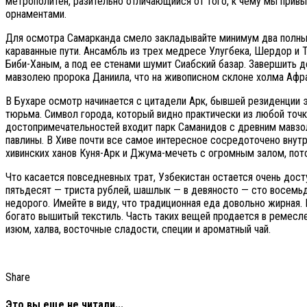
метрополитен, разительно отличающийся от того, к чему мы прив
орнаментами.
Для осмотра Самарканда смело закладывайте минимум два полных д
караванные пути. Ансамбль из трех медресе Улугбека, Шердор и 
Биби-Ханым, а под ее стенами шумит Сиабский базар. Завершить д
мавзолею пророка Даниила, что на живописном склоне холма Афрас
В Бухаре осмотр начинается с цитадели Арк, бывшей резиденции 
тюрьма. Символ города, который видно практически из любой точк
достопримечательностей входит парк Саманидов с древним мавзол
павлины. В Хиве почти все самое интересное сосредоточено внут
хивинских ханов Куня-Арк и Джума-мечеть с огромным залом, пот
Что касается повседневных трат, Узбекистан остается очень дос
пятьдесят — триста рублей, шашлык — в девяносто — сто восемьде
недорого. Имейте в виду, что традиционная еда довольно жирная. 
богато вышитый текстиль. Часть таких вещей продается в ремесле
изюм, халва, восточные сладости, специи и ароматный чай.
Share
Это вы еще не читали...