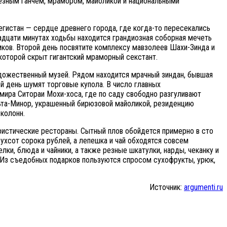
резным ганчем, мрамором, майоликой и национальными
егистан — сердце древнего города, где когда-то пересекались
адцати минутах ходьбы находится грандиозная соборная мечеть
мков. Второй день посвятите комплексу мавзолеев Шахи-Зинда и
которой скрыт гигантский мраморный секстант.
удожественный музей. Рядом находится мрачный зиндан, бывшая
ей день шумят торговые купола. В число главных
мира Ситораи Мохи-хоса, где по саду свободно разгуливают
льта-Минор, украшенный бирюзовой майоликой, резиденцию
колонн.
ристические рестораны. Сытный плов обойдется примерно в сто
ухсот сорока рублей, а лепешка и чай обходятся совсем
лки, блюда и чайники, а также резные шкатулки, нарды, чеканку и
х. Из съедобных подарков пользуются спросом сухофрукты, урюк,
Источник:
argumenti.ru