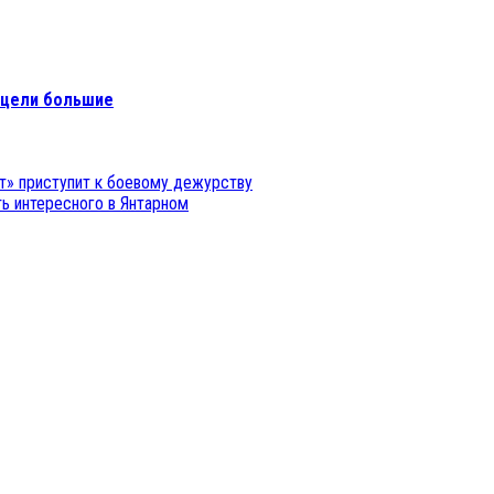
 цели большие
т» приступит к боевому дежурству
ь интересного в Янтарном