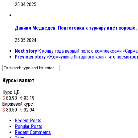
25.04.2025
Даниил Медведев: Подготовка к турниру идёт хорошо,
25.05.2024
Next story
К концу года первый полк с комплексами «Сарма
Previous story
«Жемчужина Янтарного края»: что посмотрет
Курсы валют
Курс ЦБ
$
80.93
€
93.19
Биржевой курс
$
80.50
€
92.94
Recent Posts
Popular Posts
Recent Comments