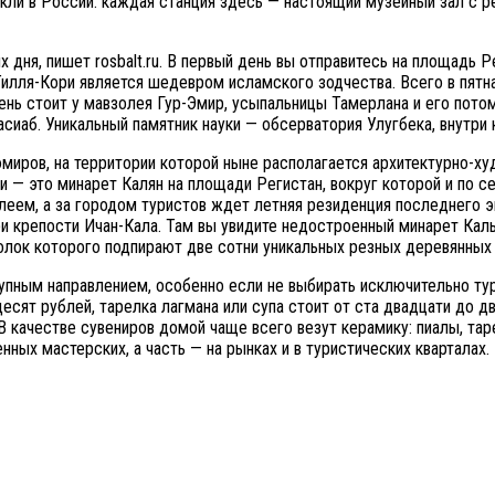
ыкли в России: каждая станция здесь — настоящий музейный зал с 
ня, пишет rosbalt.ru. В первый день вы отправитесь на площадь Р
Тилля-Кори является шедевром исламского зодчества. Всего в пятн
ень стоит у мавзолея Гур-Эмир, усыпальницы Тамерлана и его пото
иаб. Уникальный памятник науки — обсерватория Улугбека, внутри 
эмиров, на территории которой ныне располагается архитектурно-х
и — это минарет Калян на площади Регистан, вокруг которой и по с
еем, а за городом туристов ждет летняя резиденция последнего э
ри крепости Ичан-Кала. Там вы увидите недостроенный минарет Ка
олок которого подпирают две сотни уникальных резных деревянных 
тупным направлением, особенно если не выбирать исключительно ту
сят рублей, тарелка лагмана или супа стоит от ста двадцати до дв
В качестве сувениров домой чаще всего везут керамику: пиалы, таре
нных мастерских, а часть — на рынках и в туристических квартала