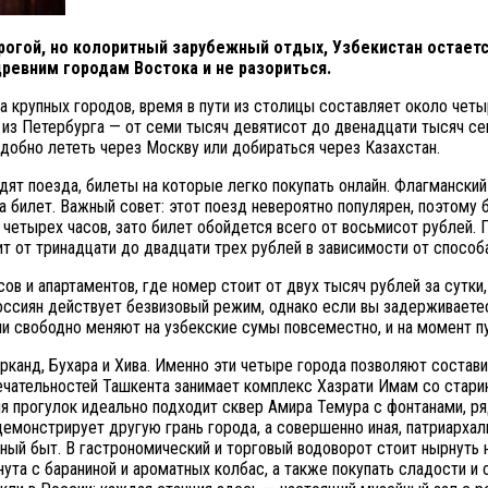
рогой, но колоритный зарубежный отдых, Узбекистан остаетс
ревним городам Востока и не разориться.
а крупных городов, время в пути из столицы составляет около чет
, из Петербурга — от семи тысяч девятисот до двенадцати тысяч се
добно лететь через Москву или добираться через Казахстан.
ят поезда, билеты на которые легко покупать онлайн. Флагмански
а билет. Важный совет: этот поезд невероятно популярен, поэтому 
етырех часов, зато билет обойдется всего от восьмисот рублей. П
 от тринадцати до двадцати трех рублей в зависимости от способ
ов и апартаментов, где номер стоит от двух тысяч рублей за сутк
сиян действует безвизовый режим, однако если вы задерживаетесь
и свободно меняют на узбекские сумы повсеместно, и на момент п
рканд, Бухара и Хива. Именно эти четыре города позволяют состав
ечательностей Ташкента занимает комплекс Хазрати Имам со стари
я прогулок идеально подходит сквер Амира Темура с фонтанами, р
монстрирует другую грань города, а совершенно иная, патриархаль
нный быт. В гастрономический и торговый водоворот стоит нырнуть
нута с бараниной и ароматных колбас, а также покупать сладости и