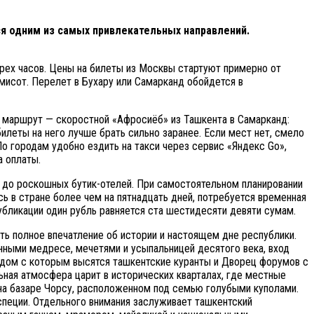
я одним из самых привлекательных направлений.
ырех часов. Цены на билеты из Москвы стартуют примерно от
мисот. Перелет в Бухару или Самарканд обойдется в
й маршрут — скоростной «Афросиёб» из Ташкента в Самарканд:
билеты на него лучше брать сильно заранее. Если мест нет, смело
о городам удобно ездить на такси через сервис «Яндекс Go»,
а оплаты.
и, до роскошных бутик-отелей. При самостоятельном планировании
 в стране более чем на пятнадцать дней, потребуется временная
убликации один рубль равняется ста шестидесяти девяти сумам.
ить полное впечатление об истории и настоящем дне республики.
нными медресе, мечетями и усыпальницей десятого века, вход
ядом с которым высятся ташкентские куранты и Дворец форумов с
ная атмосфера царит в исторических кварталах, где местные
 на базаре Чорсу, расположенном под семью голубыми куполами.
 специи. Отдельного внимания заслуживает ташкентский