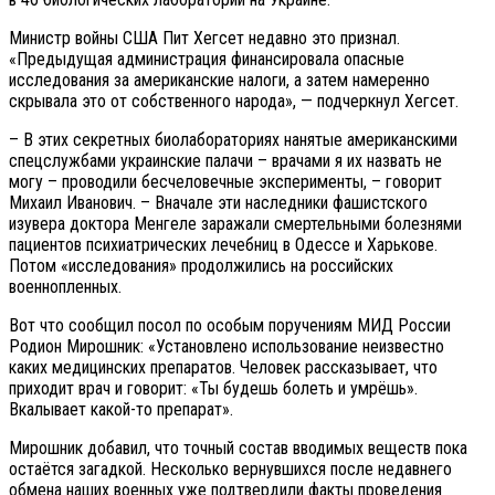
Министр войны США Пит Хегсет недавно это признал.
«Предыдущая администрация финансировала опасные
исследования за американские налоги, а затем намеренно
скрывала это от собственного народа», — подчеркнул Хегсет.
– В этих секретных биолабораториях нанятые американскими
спецслужбами украинские палачи – врачами я их назвать не
могу – проводили бесчеловечные эксперименты, – говорит
Михаил Иванович. – Вначале эти наследники фашистского
изувера доктора Менгеле заражали смертельными болезнями
пациентов психиатрических лечебниц в Одессе и Харькове.
Потом «исследования» продолжились на российских
военнопленных.
Вот что сообщил посол по особым поручениям МИД России
Родион Мирошник: «Установлено использование неизвестно
каких медицинских препаратов. Человек рассказывает, что
приходит врач и говорит: «Ты будешь болеть и умрёшь».
Вкалывает какой-то препарат».
Мирошник добавил, что точный состав вводимых веществ пока
остаётся загадкой. Несколько вернувшихся после недавнего
обмена наших военных уже подтвердили факты проведения