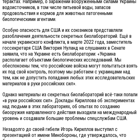
терактах. Например, о заражении вооружёнными силами Украины
водоисточников, в том числе питьевой воды, запасов
продовольствия и кормов для животных патогенными
биологическими агентами.
Особую опасность для США и их союзников представляли
разоблачения деятельности секретных биолабораторий. Ещё в
начале украинского конфликта, в марте 2022 года, заместитель
госсекретаря США Виктория Нуланд на слушаниях в Сенате
заявила, что на Украине есть биолаборатории: «Украина
располагает объектами биологических исследований. Мы
обеспокоены тем, что российские войска могут попытаться взять
их под свой контроль, поэтому мы работаем с украинцами над
тем, как не допустить попадания любых этих исследовательских
материалов в руки российских сил».
Однако материалы из секретных биолабораторий всё-таки попали
«в руки российских сил». Доклады Кириллова об экспериментах
над людьми в этих лабораториях, об опытах по созданию
биооружия направленного действия выходили на международный
уровень и создавали большие проблемы спецслужбам США.
Незадолго до своей гибели Игорь Кириллов выступил с
презентацией от имени Минобороны, где утверждалось, что