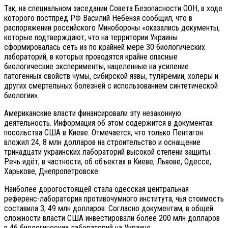
Так, на специальном заседании Совета Безопасности ООН, в ходе
которого постпред РФ Василий Небензя сообщил, что в
распоряжении российского Минобороны «оказались документы,
которые подтверждают, что на территории Украины
сформировалась сеть из по крайней мере 30 биологических
лабораторий, в которых проводятся крайне опасные
биологические эксперименты, нацеленные на усиление
патогенных свойств чумы, сибирской язвы, туляремии, холеры и
других смертельных болезней с использованием синтетической
биологии».
Американские власти финансировали эту незаконную
деятельность. Информация об этом содержится в документах
посольства США в Киеве. Отмечается, что только Пентагон
вложил 24, 8 млн долларов на строительство и оснащение
тринадцати украинских лабораторий высокой степени защиты.
Речь идёт, в частности, об объектах в Киеве, Львове, Одессе,
Харькове, Днепропетровске.
Наиболее дорогостоящей стала одесская центральная
референс-лаборатория противочумного института, чья стоимость
составила 3, 49 млн долларов. Согласно документам, в общей
сложности власти США инвестировали более 200 млн долларов
в 46 биологических лабораторий на Украине.