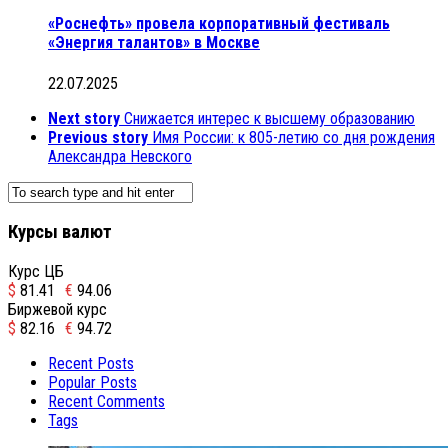
«Роснефть» провела корпоративный фестиваль
«Энергия талантов» в Москве
22.07.2025
Next story
Снижается интерес к высшему образованию
Previous story
Имя России: к 805-летию со дня рождения
Александра Невского
Курсы валют
Курс ЦБ
$
81.41
€
94.06
Биржевой курс
$
82.16
€
94.72
Recent Posts
Popular Posts
Recent Comments
Tags