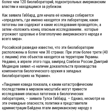
более чем 120 биолабораторий, подконтрольных американским
властям и находящимся за рубежом.
Как заявила Габбард, для начала её команда собирается
«определить, где именно находятся эти лаборатории, какие
патогены они содержат и какие исследования проводятся», а
затем «положить конец опасным исследованиям… которые
угрожают здоровью и благополучию американского народа и
всего мира».
Российской разведке известно, что эти биолаборатории
расположены в более чем 30 странах. При этом более трети (40
с лишним) этих объектов находится на территории Украины.
Недавно, в апреле этого года, зампред Совбеза России Дмитрий
Медведев заявил «о наличии доказательств производства
компонентов биологического оружия в западных
биолабораториях на Украине».
«Пандемия ковида показала, к каким катастрофическим
последствиям в мировом масштабе могут привести
исследования опасных патогенов в биологических
лабораториях, – заявила Тулси Габбард. – Однако, несмотря на
эти очевидные опасности, политики и представители
администрации Байдена лгали американскому народу о