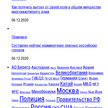
Как получить выгоду от своей доли в общем имуществе
многоквартирного дома
06.12.2020
Правовед
Составлен рейтинг криминогенно опасных российских
городов
06.12.2020
АО Берега
Австралия
Армия
Аризона
Арктика
Авто
Великобритания
Владимир
Белоруссия
Вашингтон
Бразилия
Германия
ГИБДД
Египет
ГК СК Мост
Индия
Владимир Путин
Китай
МВД
Италия
МГУ
Канада
Испания
Корея
Казахстан
Москва
Минобрнауки
МЧС
Нью-Йорк
Мексика
Наука
Полиция
Правительство РФ
Польша
Пожар
Россия
США
СКР