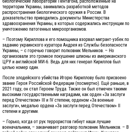
биологические лаборатории Пентагона, расположенные на
территории Украины, занимались разработкой методов
распространения биологического оружия в России. В
доказательство приводились документы Министерства
здравоохранения Украины, в которых содержались инструкции по
уничтожению патогенных микроорганизмов.
– Поэтому Кириллова и его помощника взорвал мигрант-узбек по
заданию украинского куратора Андрея из Службы безопасности
Украины, – с горечью говорит полковник Мельников. – Но
организовали это громкое покушение шпионы из американского
ЦРУ и английской МИ‑6. Ведь для них генерал Кириллов был
целью номер один.
После злодейского убийства Игорю Кириллову было присвоено
звание Героя Российской Федерации (посмертно). Ещё раньше, в
2021 году, он стал Героем Труда. Также он был отмечен такими
высокими государственными наградами, как орден «За заслуги
перед Отечеством» III и IV степени, орденом «За военные
заслуги», медалью ордена «За заслуги перед Отечеством» II
степени и другими.
– Горько, когда от рук террористов гибнут наши лучшие
военачальники, – заканчивает разговор полковник Мельников. – В