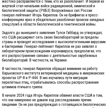
жестоко расправляются с теми, кто их разоблачает. И первой их
жертвой стал начальник войск радиационной, химической и
биологической защиты (РХБЗ) Вооружённых сил России
генерал-лейтенант Игорь Кириллов. Он на брифингах и пресс-
конференциях ярко и убедительно разоблачал происки западных
спецслужб в области биологической и генетической войны.
Задолго до нынешнего заявления Тулси Габбард он утверждал,
что США расширяют сеть своих биолабораторий за пределы
страны и проводят исследования с высокопатогенными вирусами
и бактериями. Генерал-лейтенант Кириллов не раз заявлял о
лабораторном происхождении коронавируса, предполагая, что
его распространение связано с деятельностью зарубежных
биолабораторий. В частности, на Украине.
В частности, генерал Кириллов обращал внимание на работу
Харьковского института ветеринарной медицины в американских
проектах UP-8 и P-444. В них изучались пути миграции
перелётных птиц, отрабатывались способы распространения
штаммов птичьего гриппа.
В начале 2024 года Игорь Кириллов обвинил власти США в том,
что они намеренно не давали ход расследованию причин
пандемии. Он не раз предупреждал о готовящихся биологических