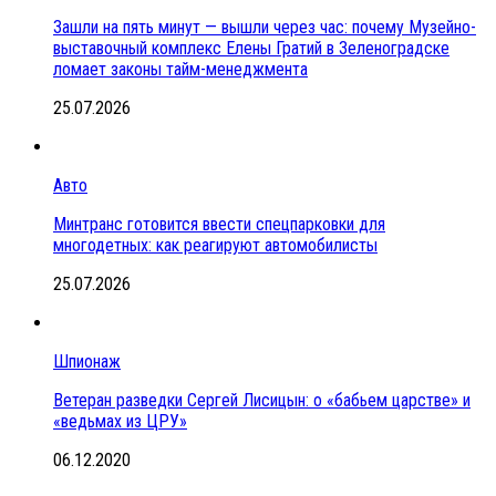
Зашли на пять минут — вышли через час: почему Музейно-
выставочный комплекс Елены Гратий в Зеленоградске
ломает законы тайм-менеджмента
25.07.2026
Авто
Минтранс готовится ввести спецпарковки для
многодетных: как реагируют автомобилисты
25.07.2026
Шпионаж
Ветеран разведки Сергей Лисицын: о «бабьем царстве» и
«ведьмах из ЦРУ»
06.12.2020