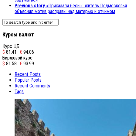
Previous story
«Приказали бесы»: житель Подмосковья
объяснил мотив расправы над матерью и отчимом
Курсы валют
Курс ЦБ
$
81.41
€
94.06
Биржевой курс
$
81.58
€
93.99
Recent Posts
Popular Posts
Recent Comments
Tags