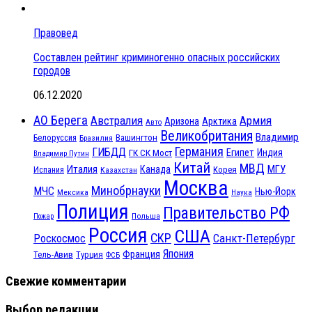
Правовед
Составлен рейтинг криминогенно опасных российских
городов
06.12.2020
АО Берега
Австралия
Армия
Аризона
Арктика
Авто
Великобритания
Владимир
Белоруссия
Вашингтон
Бразилия
Германия
ГИБДД
Египет
ГК СК Мост
Индия
Владимир Путин
Китай
МВД
Италия
МГУ
Канада
Испания
Корея
Казахстан
Москва
Минобрнауки
МЧС
Нью-Йорк
Мексика
Наука
Полиция
Правительство РФ
Польша
Пожар
Россия
США
СКР
Санкт-Петербург
Роскосмос
Япония
Франция
Тель-Авив
Турция
ФСБ
Свежие комментарии
Выбор редакции