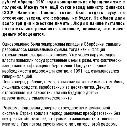
рублей образца 1961 года выводились из обращения уже с
полуночи. Между тем ещё сутки назад министр финансов
СССР Валентин Павлов готов был отдать руку на
отсечение, уверяя, что реформы не будет. На обмен дали
всего три дня и жёсткие лимиты. Люди в панике пытались
потратить или разменять наличные, понимая, что иначе
деньги обесценятся.
Одновременно были заморожены вклады в Сбербанке: снимать
разрешалось минимальные суммы, тогда как инфляция
стремительно съедала накопления. Уже через пару месяцев
власти повысили государственные цены в разы, что фактически
завершило конфискацию сбережений. Продукты первой
необходимости подорожали кратно, а 1991 год ознаменовался
гиперинфляцией.
Пенсионеры, рабочие, семьи, копившие на жильё или автомобиль,
лишились средств, заработанных за десятилетия. Деньги,
отложенные «на старость» или «на будущее детей»,
превратились в символическое ничто.
Реформа подорвала доверие к государству и финансовой
системе. Страна вошла в период рыночных преобразований без
внутренних сбережений, что усилило зависимость от внешнего
капитала. Уже потом, спустя много лет, авторы этой реформы