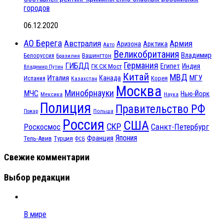
городов
06.12.2020
АО Берега
Австралия
Армия
Аризона
Арктика
Авто
Великобритания
Владимир
Белоруссия
Вашингтон
Бразилия
Германия
ГИБДД
Египет
ГК СК Мост
Индия
Владимир Путин
Китай
МВД
Италия
МГУ
Канада
Испания
Корея
Казахстан
Москва
Минобрнауки
МЧС
Нью-Йорк
Мексика
Наука
Полиция
Правительство РФ
Польша
Пожар
Россия
США
СКР
Санкт-Петербург
Роскосмос
Япония
Франция
Тель-Авив
Турция
ФСБ
Свежие комментарии
Выбор редакции
В мире