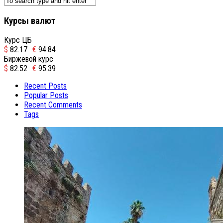
Курсы валют
Курс ЦБ
$
82.17
€
94.84
Биржевой курс
$
82.52
€
95.39
Recent Posts
Popular Posts
Recent Comments
Tags