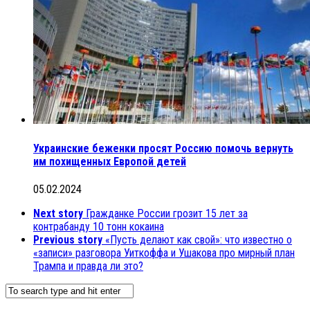
Украинские беженки просят Россию помочь вернуть
им похищенных Европой детей
05.02.2024
Next story
Гражданке России грозит 15 лет за
контрабанду 10 тонн кокаина
Previous story
«Пусть делают как свой»: что известно о
«записи» разговора Уиткоффа и Ушакова про мирный план
Трампа и правда ли это?