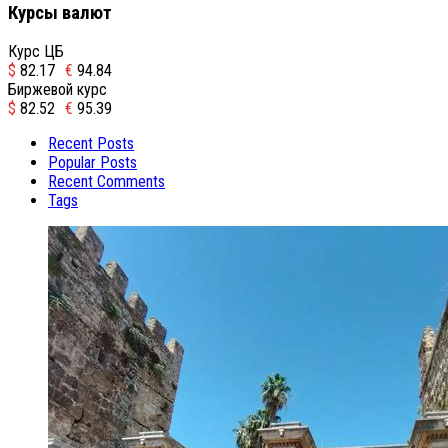
Курсы валют
Курс ЦБ
$
82.17
€
94.84
Биржевой курс
$
82.52
€
95.39
Recent Posts
Popular Posts
Recent Comments
Tags