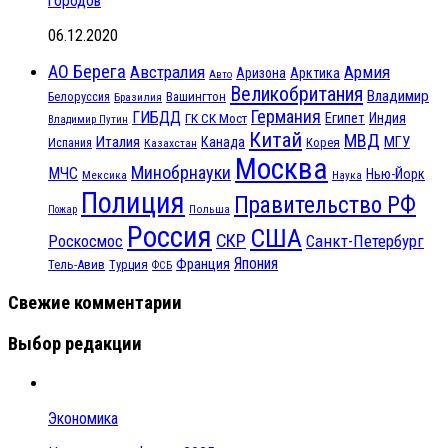
городов
06.12.2020
АО Берега
Австралия
Армия
Аризона
Арктика
Авто
Великобритания
Владимир
Белоруссия
Вашингтон
Бразилия
Германия
ГИБДД
Египет
ГК СК Мост
Индия
Владимир Путин
Китай
МВД
Италия
МГУ
Канада
Испания
Корея
Казахстан
Москва
Минобрнауки
МЧС
Нью-Йорк
Мексика
Наука
Полиция
Правительство РФ
Польша
Пожар
Россия
США
СКР
Санкт-Петербург
Роскосмос
Япония
Франция
Тель-Авив
Турция
ФСБ
Свежие комментарии
Выбор редакции
Экономика