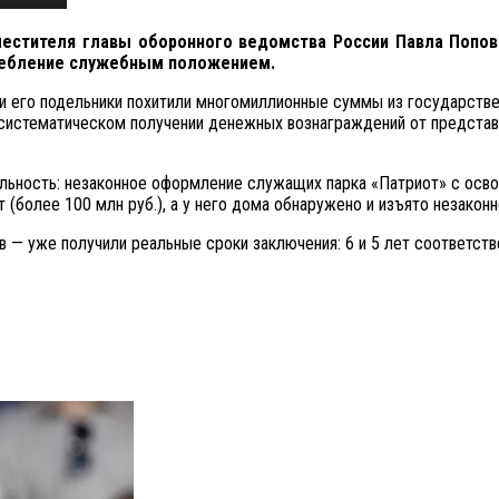
естителя главы оборонного ведомства России Павла Попов
требление служебным положением.
й и его подельники похитили многомиллионные суммы из государст
в систематическом получении денежных вознаграждений от предста
ельность: незаконное оформление служащих парка «Патриот» с осв
(более 100 млн руб.), а у него дома обнаружено и изъято незакон
— уже получили реальные сроки заключения: 6 и 5 лет соответств