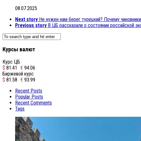
08.07.2025
Next story
Не нужен нам берег турецкий? Почему чиновники
Previous story
В ЦБ рассказали о состоянии российской э
Курсы валют
Курс ЦБ
$
81.41
€
94.06
Биржевой курс
$
81.58
€
93.99
Recent Posts
Popular Posts
Recent Comments
Tags