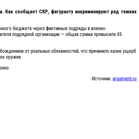
а. Как сообщает СКР, фигуранту инкриминируют ряд тяжких
венного бюджета через фиктивные подряды в военно-
вителя подрядной организации — общая сумма превысила 45
обождением от реальных обязанностей, что причинило казне ущерб
ное оружие.
енно.
Источник:
argumenti.ru