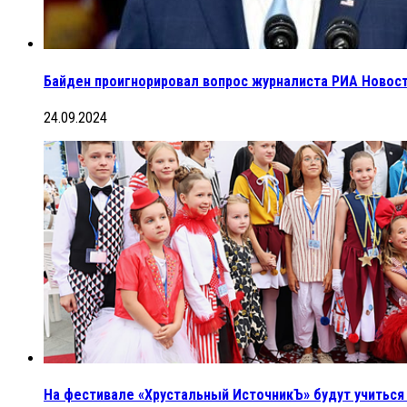
Байден проигнорировал вопрос журналиста РИА Новос
24.09.2024
На фестивале «Хрустальный ИсточникЪ» будут учиться