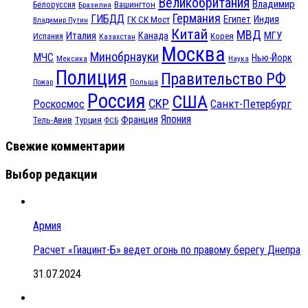
Великобритания
Владимир
Белоруссия
Вашингтон
Бразилия
Германия
ГИБДД
Египет
ГК СК Мост
Индия
Владимир Путин
Китай
МВД
Италия
МГУ
Канада
Испания
Корея
Казахстан
Москва
Минобрнауки
МЧС
Нью-Йорк
Мексика
Наука
Полиция
Правительство РФ
Польша
Пожар
Россия
США
СКР
Санкт-Петербург
Роскосмос
Япония
Франция
Тель-Авив
Турция
ФСБ
Свежие комментарии
Выбор редакции
Армия
Расчет «Гиацинт-Б» ведет огонь по правому берегу Днепра
31.07.2024