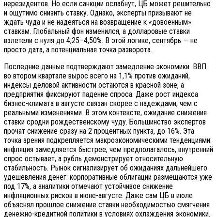
нерезидентов. Но если санкции ослабнут, ЦБ может решительно
и ощутимо снизить ставку. Однако, эксперты призывают не
ждать чуда и не надеяться на возвращение к «довоенным»
ставкам. Глобальный фон изменился, а долларовые ставки
взлетели с нуля до 4,25–4,50%. В этой логике, сентябрь — не
просто дата, а потенциальная точка разворота.
Последние данные подтверждают замедление экономики. ВВП
во втором квартале вырос всего на 1,1% против ожиданий,
индексы деловой активности остаются в красной зоне, а
предприятия фиксируют падение спроса. Даже рост индекса
бизнес-климата в августе связан скорее с надеждами, чем с
реальными изменениями. В этом контексте, ожидание снижения
ставки сродни рождественскому чуду. Большинство экспертов
прочат снижение сразу на 2 процентных пункта, до 16%. Эта
точка зрения подкрепляется макроэкономическими тенденциями:
инфляция замедляется быстрее, чем предполагалось, внутренний
спрос остывает, а рубль демонстрирует относительную
стабильность. Рынок сигнализирует об ожиданиях дальнейшего
удешевления денег: корпоративные облигации размещаются уже
под 17%, а аналитики отмечают устойчивое снижение
инфляционных рисков в июне-августе. Даже сам ЦБ в июле
объяснял прошлое снижение ставки необходимостью смягчения
денежно-кредитной политики в условиях охлаждения экономики.