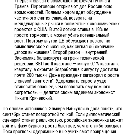
«Первый связан с возможной встречей Путина и
Трампа. Переговоры открывают для России окно
возможностей. Полным ходом идет обсуждение
частичного снятия санкций, возврата на
международные рынки и совместных экономических
проектов с США. В этой логике ставка в 18% не
просто тормозит, а может убить потенциальный
рост. Поэтому внутри ЦБ обсуждают резкое, но
символическое снижение, как сигнал об окончании
„эпохи выживания“. Второй резон — внутренний.
Экономика балансирует на грани технической
рецессии: ВВП во II квартале — минус 0,1% квартал к
кварталу, а скрытая безработица к августу достигла
почти 200 тысяч. Даже президент заговорил о росте
„теневой занятости“. Удерживать спрос в узде
становится опаснее, чем позволить ему немного
согреться», — делится своим видением экономист
Никита Кричевский.
По словам источников, Эльвира Набиуллина дала понять, что
сентябрь станет поворотной точкой. Если дипломатический
сценарий станет реальностью, российская экономика может
войти в фазу бурного роста быстрее, чем кто-либо ожидает.
Пока прогнозы сдержанные и не учитывают возвращения