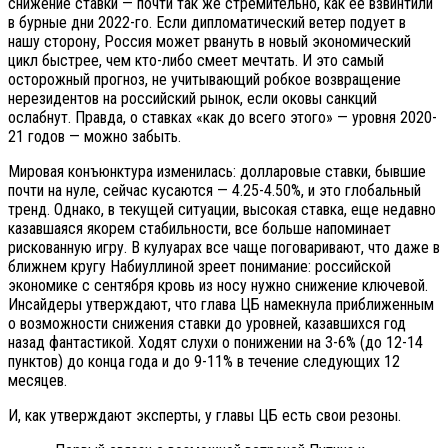
снижение ставки — почти так же стремительно, как ее взвинтили
в бурные дни 2022-го. Если дипломатический ветер подует в
нашу сторону, Россия может рвануть в новый экономический
цикл быстрее, чем кто-либо смеет мечтать. И это самый
осторожный прогноз, не учитывающий робкое возвращение
нерезидентов на российский рынок, если оковы санкций
ослабнут. Правда, о ставках «как до всего этого» — уровня 2020-
21 годов — можно забыть.
Мировая конъюнктура изменилась: долларовые ставки, бывшие
почти на нуле, сейчас кусаются — 4.25-4.50%, и это глобальный
тренд. Однако, в текущей ситуации, высокая ставка, еще недавно
казавшаяся якорем стабильности, все больше напоминает
рискованную игру. В кулуарах все чаще поговаривают, что даже в
ближнем кругу Набиуллиной зреет понимание: российской
экономике с сентября кровь из носу нужно снижение ключевой.
Инсайдеры утверждают, что глава ЦБ намекнула приближенным
о возможности снижения ставки до уровней, казавшихся год
назад фантастикой. Ходят слухи о понижении на 3-6% (до 12-14
пунктов) до конца года и до 9-11% в течение следующих 12
месяцев.
И, как утверждают эксперты, у главы ЦБ есть свои резоны.