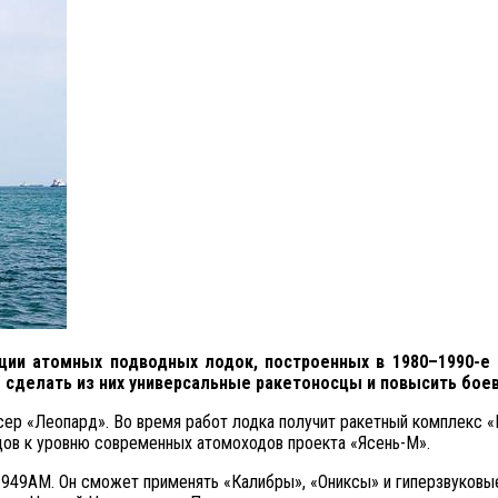
и атомных подводных лодок, построенных в 1980–1990-е г
 сделать из них универсальные ракетоносцы и повысить бое
р «Леопард». Во время работ лодка получит ракетный комплекс «К
дов к уровню современных атомоходов проекта «Ясень-М».
 949АМ. Он сможет применять «Калибры», «Ониксы» и гиперзвуковы