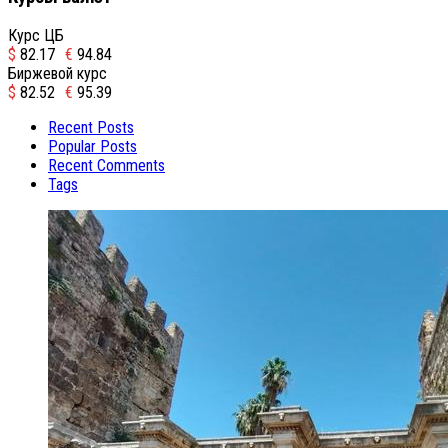
Курс ЦБ
$
82.17
€
94.84
Биржевой курс
$
82.52
€
95.39
Recent Posts
Popular Posts
Recent Comments
Tags