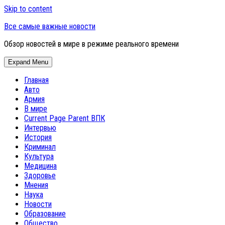
Skip to content
Все самые важные новости
Обзор новостей в мире в режиме реального времени
Expand Menu
Главная
Авто
Армия
В мире
Current Page Parent
ВПК
Интервью
История
Криминал
Культура
Медицина
Здоровье
Мнения
Наука
Новости
Образование
Общество