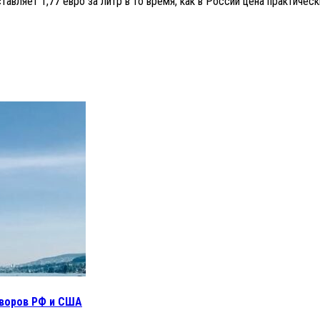
вляет 1,77 евро за литр в то время, как в России цена практическ
оворов РФ и США