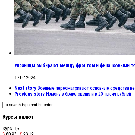
Украинцы выбирают между фронтом и финансовыми т
17.07.2024
Next story
Военные пересматривают основные средства ве
Previous story
Измену в браке оценили в 20 тысяч рублей
Курсы валют
Курс ЦБ
$
80.93
€
93.19