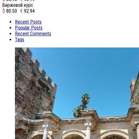
Биржевой курс
$
80.50
€
92.94
Recent Posts
Popular Posts
Recent Comments
Tags