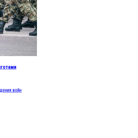
яготами
дения войн