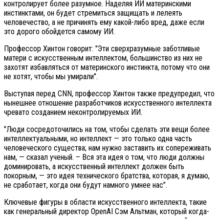
контролирует более разумное. Наделяя ИИ материнскими
инстинктами, он будет стремиться защищать и лелеять
человечество, а не причинять ему какой-либо вред, даже если
это дорого обойдется самому ИИ.
Профессор Хинтон говорит: "Эти сверхразумные заботливые
матери с искусственным интеллектом, большинство из них не
захотят избавляться от материнского инстинкта, потому что они
не хотят, чтобы мы умирали".
Выступая перед CNN, профессор Хинтон также предупредил, что
нынешнее отношение разработчиков искусственного интеллекта
чревато созданием неконтролируемых ИИ.
"Люди сосредоточились на том, чтобы сделать эти вещи более
интеллектуальными, но интеллект — это только одна часть
человеческого существа; нам нужно заставить их сопереживать
нам, — сказал ученый. – Вся эта идея о том, что люди должны
доминировать, а искусственный интеллект должен быть
покорным, — это идея технического братства, которая, я думаю,
не сработает, когда они будут намного умнее нас”.
Ключевые фигуры в области искусственного интеллекта, такие
как генеральный директор OpenAI Сэм Альтман, который когда-