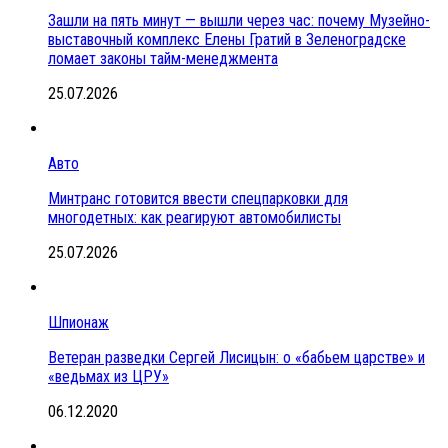
Зашли на пять минут — вышли через час: почему Музейно-
выставочный комплекс Елены Гратий в Зеленоградске
ломает законы тайм-менеджмента
25.07.2026
Авто
Минтранс готовится ввести спецпарковки для
многодетных: как реагируют автомобилисты
25.07.2026
Шпионаж
Ветеран разведки Сергей Лисицын: о «бабьем царстве» и
«ведьмах из ЦРУ»
06.12.2020