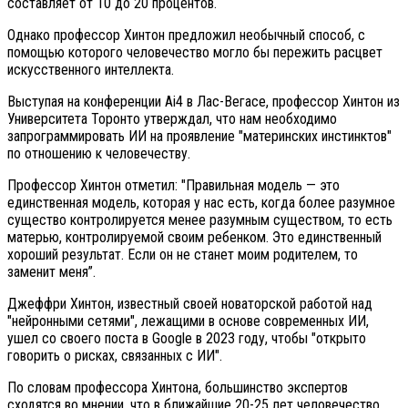
составляет от 10 до 20 процентов.
Однако профессор Хинтон предложил необычный способ, с
помощью которого человечество могло бы пережить расцвет
искусственного интеллекта.
Выступая на конференции Ai4 в Лас-Вегасе, профессор Хинтон из
Университета Торонто утверждал, что нам необходимо
запрограммировать ИИ на проявление "материнских инстинктов"
по отношению к человечеству.
Профессор Хинтон отметил: "Правильная модель — это
единственная модель, которая у нас есть, когда более разумное
существо контролируется менее разумным существом, то есть
матерью, контролируемой своим ребенком. Это единственный
хороший результат. Если он не станет моим родителем, то
заменит меня”.
Джеффри Хинтон, известный своей новаторской работой над
"нейронными сетями", лежащими в основе современных ИИ,
ушел со своего поста в Google в 2023 году, чтобы "открыто
говорить о рисках, связанных с ИИ".
По словам профессора Хинтона, большинство экспертов
сходятся во мнении, что в ближайшие 20-25 лет человечество