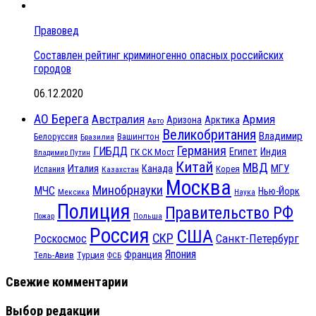
Правовед
Составлен рейтинг криминогенно опасных российских
городов
06.12.2020
АО Берега
Австралия
Армия
Аризона
Арктика
Авто
Великобритания
Владимир
Белоруссия
Вашингтон
Бразилия
Германия
ГИБДД
Египет
ГК СК Мост
Индия
Владимир Путин
Китай
МВД
Италия
МГУ
Канада
Испания
Корея
Казахстан
Москва
Минобрнауки
МЧС
Нью-Йорк
Мексика
Наука
Полиция
Правительство РФ
Польша
Пожар
Россия
США
СКР
Санкт-Петербург
Роскосмос
Япония
Франция
Тель-Авив
Турция
ФСБ
Свежие комментарии
Выбор редакции