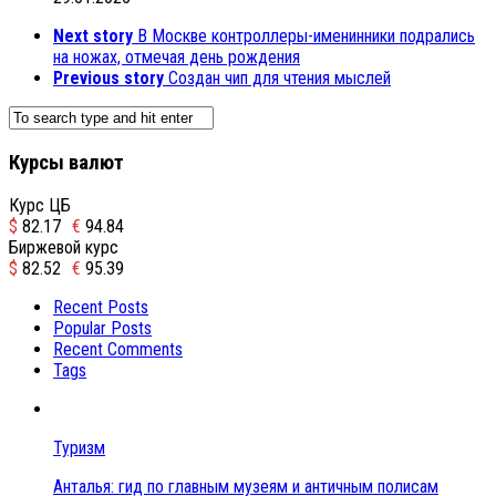
Next story
В Москве контроллеры-именинники подрались
на ножах, отмечая день рождения
Previous story
Создан чип для чтения мыслей
Курсы валют
Курс ЦБ
$
82.17
€
94.84
Биржевой курс
$
82.52
€
95.39
Recent Posts
Popular Posts
Recent Comments
Tags
Туризм
Анталья: гид по главным музеям и античным полисам