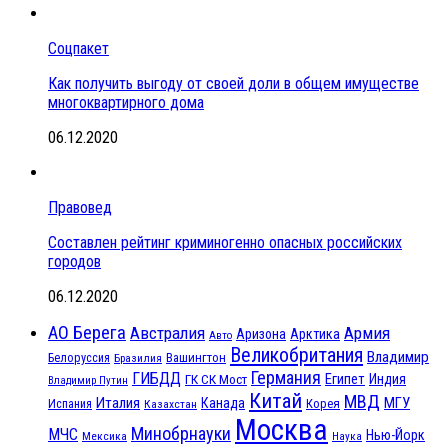
Соцпакет
Как получить выгоду от своей доли в общем имуществе
многоквартирного дома
06.12.2020
Правовед
Составлен рейтинг криминогенно опасных российских
городов
06.12.2020
АО Берега
Австралия
Армия
Аризона
Арктика
Авто
Великобритания
Владимир
Белоруссия
Вашингтон
Бразилия
Германия
ГИБДД
Египет
ГК СК Мост
Индия
Владимир Путин
Китай
МВД
Италия
МГУ
Канада
Испания
Корея
Казахстан
Москва
Минобрнауки
МЧС
Нью-Йорк
Мексика
Наука