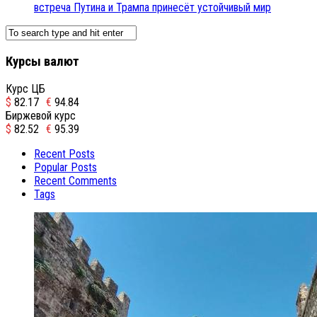
встреча Путина и Трампа принесёт устойчивый мир
Курсы валют
Курс ЦБ
$
82.17
€
94.84
Биржевой курс
$
82.52
€
95.39
Recent Posts
Popular Posts
Recent Comments
Tags