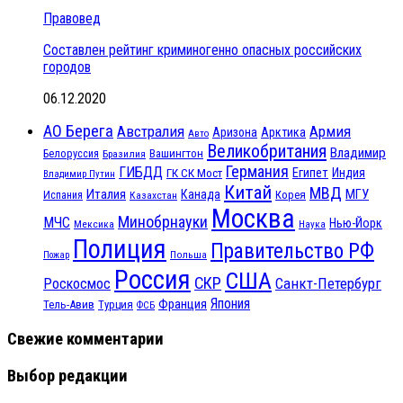
Правовед
Составлен рейтинг криминогенно опасных российских
городов
06.12.2020
АО Берега
Австралия
Армия
Аризона
Арктика
Авто
Великобритания
Владимир
Белоруссия
Вашингтон
Бразилия
Германия
ГИБДД
Египет
ГК СК Мост
Индия
Владимир Путин
Китай
МВД
Италия
МГУ
Канада
Испания
Корея
Казахстан
Москва
Минобрнауки
МЧС
Нью-Йорк
Мексика
Наука
Полиция
Правительство РФ
Польша
Пожар
Россия
США
СКР
Санкт-Петербург
Роскосмос
Япония
Франция
Тель-Авив
Турция
ФСБ
Свежие комментарии
Выбор редакции