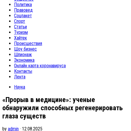
Политика
Правовед
Соцпакет
Спорт
Статьи
Туризм
Хайтек
Происшествия
Шоу бизнес
Шпионаж
Экономика
Онлайн карта коронавируса
Контакты
Лента
Наука
«Прорыв в медицине»: ученые
обнаружили способных регенерировать
глаза существ
by
admin
· 12.08.2025