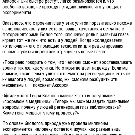
Аккорси. Они быстро растут, легко размножаются и, что
особенно важно, не проходят стадию личинки, что упрощает
эксперименты.
Оказалось, что строение глаз у этих улиток поразительно похоже
на человеческое: у них есть роговица, хрусталик и сетчатка с
фоторецепторами. Более того, ключевую роль в развитии глаза
играет тот же ген, что есть и у людей. Когда исследователи
«отключили» его с помощью технологии для редактирования
геномов, улитки перестали отращивать новые глаза.
«Пока рано говорить о том, что человек сможет восстанавливать
зрение так же, как улитки. Но открытие даёт надежду. Если мы
поймём, какие гены у улиток отвечают за регенерацию и есть ли
их аналоги у людей, возможно, мы сможем разбудить эти
механизмы», — поясняет Аккорси.
Офтальмолог Генри Классен называет это исследование
«прорывом в медицине»: «Теперь мы можем задать правильные
вопросы: почему у людей регенерация глаз заблокирована?
Какие гены мешают этому процессу?»
По словам биологов, природа уже провела миллионы
экспериментов, человеку остается, изучая, как разные виды
решают одни и те же задачи, найти неожиданные решения для