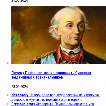
21.03.2024
Почему Павел I не желал признавать Суворова
выдающимся военачальником
23.09.2024
Next story
На процессе над террористами из «Крокуса»
допросили мужчин, потерявших жен в теракте
Previous story
Эксперты в Пекине сомневаются, что