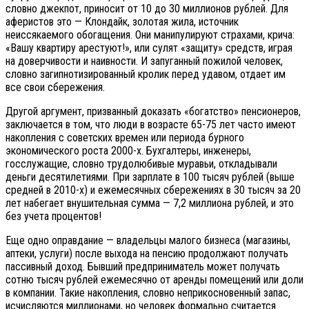
словно джекпот, приносит от 10 до 30 миллионов рублей. Для
аферистов это — Клондайк, золотая жила, источник
неиссякаемого обогащения. Они манипулируют страхами, крича:
«Вашу квартиру арестуют!», или сулят «защиту» средств, играя
на доверчивости и наивности. И запуганный пожилой человек,
словно загипнотизированный кролик перед удавом, отдает им
все свои сбережения.
Другой аргумент, призванный доказать «богатство» пенсионеров,
заключается в том, что люди в возрасте 65-75 лет часто имеют
накопления с советских времен или периода бурного
экономического роста 2000-х. Бухгалтеры, инженеры,
госслужащие, словно трудолюбивые муравьи, откладывали
деньги десятилетиями. При зарплате в 100 тысяч рублей (выше
средней в 2010-х) и ежемесячных сбережениях в 30 тысяч за 20
лет набегает внушительная сумма — 7,2 миллиона рублей, и это
без учета процентов!
Еще одно оправдание — владельцы малого бизнеса (магазины,
аптеки, услуги) после выхода на пенсию продолжают получать
пассивный доход. Бывший предприниматель может получать
сотню тысяч рублей ежемесячно от аренды помещений или доли
в компании. Такие накопления, словно неприкосновенный запас,
исчисляются миллионами, но человек формально считается