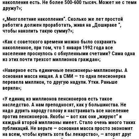
накопления есть. Не более 500-600 тысяч. Может не с теми
дружу?»;
«„Многолетние накопления“. Сколько же лет простой
работяга должен проработать, живя на „Дошираке “,
чтобы накопить такую сумму?»;
«Как с советского времени можно было сохранить
накопленное, при том, что 1 января 1992 года все
население проснулось с обнуленными счетами? Сама одна
из этих почти трехсот миллионов граждан»;
«Наверное есть единичные пенсионеры-миллионеры. А
основная масса нищая. А в СМИ — то одна пенсионерка
перевела миллион, то другую надули. Утки. Раньше
верила»;
«У единиц из миллионов пенсионеров есть такое
наследство. А нам преподносят, как у большинства. Не
надо дурить народу голову и настраивать все население
против пенсионеров. Якобы — вот как они „жируют“ и
каждый второй миллионы имеет. Стало очень много таких
публикаций. Не верьте — основная масса просто экономят
на всем, чтобы купить хотя бы лекарство», — вторят друг