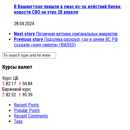
В Вашингтоне пришли в ужас из-за действий Киева:
новости СВО на утро 28 апреля
28.04.2024
Next story
Пятничная витрина оригинальных инициатив
Previous story
Подоляка раскрыл, где и зачем ВС РФ
создали «зону смерти» (ВИДЕО)
Курсы валют
Курс ЦБ
$
82.17
€
94.84
Биржевой курс
$
82.52
€
95.39
Recent Posts
Popular Posts
Recent Comments
Tags