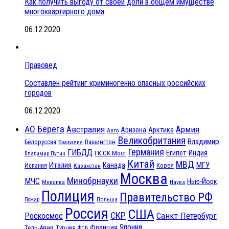
Как получить выгоду от своей доли в общем имуществе
многоквартирного дома
06.12.2020
Правовед
Составлен рейтинг криминогенно опасных российских
городов
06.12.2020
АО Берега
Австралия
Армия
Аризона
Арктика
Авто
Великобритания
Владимир
Белоруссия
Вашингтон
Бразилия
Германия
ГИБДД
Египет
ГК СК Мост
Индия
Владимир Путин
Китай
МВД
Италия
МГУ
Канада
Испания
Корея
Казахстан
Москва
Минобрнауки
МЧС
Нью-Йорк
Мексика
Наука
Полиция
Правительство РФ
Польша
Пожар
Россия
США
СКР
Санкт-Петербург
Роскосмос
Япония
Франция
Тель-Авив
Турция
ФСБ