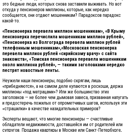
это бедные люди, которых снова заставили выживать. Но вот
откуда у пенсионеров миллионы, которые, как нередко
сообщается, они отдают мошенникам? Парадоксов парадокс
какой-то.
«Пенсионерка перевела миллион мошенникам», «В Крыму
пенсионерка перечислила мошенникам миллион рублей»,
«Пенсионерка из Волгограда перевела миллион рублей
телефонным мошенникам»,«Московская пенсионерка
перевела миллион рублей «сирийскому врачу» с сайта
знакомств«, «Томская пенсионерка перевела мошенникам
около миллиона рублей», — такими заголовками нередко
пестрят новостные ленты.
Неужели наши пенсионеры, подобно скрягам, лишь
«прибедняются», а на самом деле купаются в роскоши, держа
миллионы «под матрацами»? Или же большинство этих
заголовков — не более чем дымовая завеса, призванная напугать
и предостеречь пожилых от опрометчивых шагов, используя эти
«страшилки» в качестве назидательных примеров?
Эксперты вещают, что многие пенсионеры — счастливые
обладатели недвижимости, доставшейся им от родителей или
супругов. Продажа квартиры в Москве или Санкт-Петербурге,