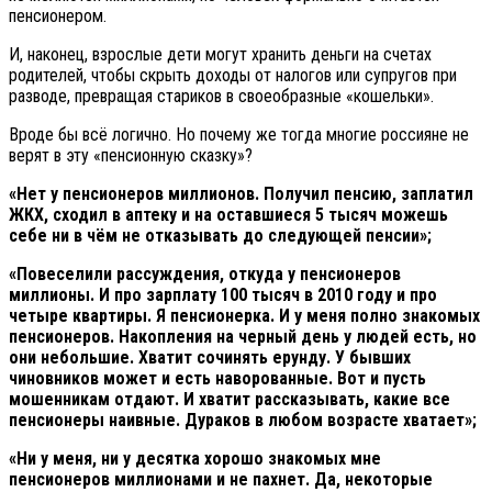
пенсионером.
И, наконец, взрослые дети могут хранить деньги на счетах
родителей, чтобы скрыть доходы от налогов или супругов при
разводе, превращая стариков в своеобразные «кошельки».
Вроде бы всё логично. Но почему же тогда многие россияне не
верят в эту «пенсионную сказку»?
«Нет у пенсионеров миллионов. Получил пенсию, заплатил
ЖКХ, сходил в аптеку и на оставшиеся 5 тысяч можешь
себе ни в чём не отказывать до следующей пенсии»;
«Повеселили рассуждения, откуда у пенсионеров
миллионы. И про зарплату 100 тысяч в 2010 году и про
четыре квартиры. Я пенсионерка. И у меня полно знакомых
пенсионеров. Накопления на черный день у людей есть, но
они небольшие. Хватит сочинять ерунду. У бывших
чиновников может и есть наворованные. Вот и пусть
мошенникам отдают. И хватит рассказывать, какие все
пенсионеры наивные. Дураков в любом возрасте хватает»;
«Ни у меня, ни у десятка хорошо знакомых мне
пенсионеров миллионами и не пахнет. Да, некоторые