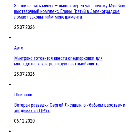
Зашли на пять минут — вышли через час: почему Музейно-
выставочный комплекс Елены Гратий в Зеленоградске
ломает законы тайм-менеджмента
25.07.2026
Авто
Минтранс готовится ввести спецпарковки для
многодетных: как реагируют автомобилисты
25.07.2026
Шпионаж
Ветеран разведки Сергей Лисицын: о «бабьем царстве» и
«ведьмах из ЦРУ»
06.12.2020