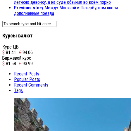
летнюю девочку, а на суде обвинил во всём порно
Previous story
Между Москвой и Петербургом ввели
дополненные поезда
Курсы валют
Курс ЦБ
$
81.41
€
94.06
Биржевой курс
$
81.58
€
93.99
Recent Posts
Popular Posts
Recent Comments
Tags