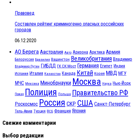
Правовед
Составлен рейтинг криминогенно опасных российских
городов
06.12.2020
АО Берега
Австралия
Армия
Аризона
Арктика
Авто
Великобритания
Владимир
Белоруссия
Вашингтон
Бразилия
Германия
ГИБДД
Египет
ГК СК Мост
Индия
Владимир Путин
Китай
МВД
Италия
МГУ
Канада
Испания
Корея
Казахстан
Москва
Минобрнауки
МЧС
Нью-Йорк
Мексика
Наука
Полиция
Правительство РФ
Польша
Пожар
Россия
США
СКР
Санкт-Петербург
Роскосмос
Япония
Франция
Тель-Авив
Турция
ФСБ
Свежие комментарии
Выбор редакции