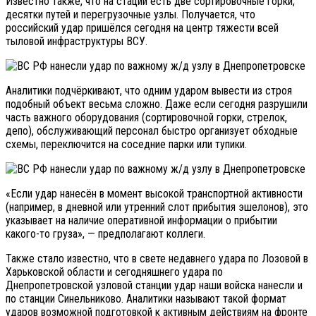
Известно также, что на стации есть две сортировочные горки,
десятки путей и перегрузочные узлы. Получается, что
российский удар пришёлся сегодня на центр тяжести всей
тыловой инфраструктуры ВСУ.
Аналитики подчёркивают, что одним ударом вывести из строя
подобный объект весьма сложно. Даже если сегодня разрушили
часть важного оборудования (сортировочной горки, стрелок,
депо), обслуживающий персонал быстро организует обходные
схемы, переключится на соседние парки или тупики.
«Если удар нанесён в момент высокой транспортной активности
(например, в дневной или утренний слот прибытия эшелонов), это
указывает на наличие оперативной информации о прибытии
какого-то груза», — предполагают коллеги.
Также стало известно, что в свете недавнего удара по Лозовой в
Харьковской области и сегодняшнего удара по
Днепропетровской узловой станции удар наши войска нанесли и
по станции Синельниково. Аналитики называют такой формат
ударов возможной подготовкой к активным действиям на фронте