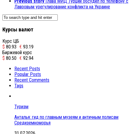
Previous story
Глава МИД Турции обсудил по телефону с
Лавровым урегулирование конфликта на Украине
Курсы валют
Курс ЦБ
$
80.93
€
93.19
Биржевой курс
$
80.50
€
92.94
Recent Posts
Popular Posts
Recent Comments
Tags
Туризм
Анталья: гид по главным музеям и античным полисам
Средиземноморья
31.07.2026