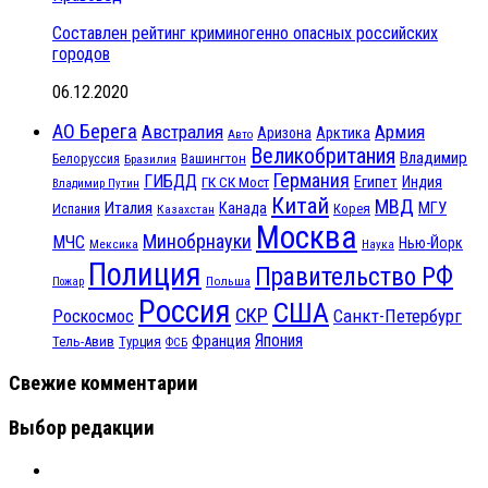
Составлен рейтинг криминогенно опасных российских
городов
06.12.2020
АО Берега
Австралия
Армия
Аризона
Арктика
Авто
Великобритания
Владимир
Белоруссия
Вашингтон
Бразилия
Германия
ГИБДД
Египет
ГК СК Мост
Индия
Владимир Путин
Китай
МВД
Италия
МГУ
Канада
Испания
Корея
Казахстан
Москва
Минобрнауки
МЧС
Нью-Йорк
Мексика
Наука
Полиция
Правительство РФ
Польша
Пожар
Россия
США
СКР
Санкт-Петербург
Роскосмос
Япония
Франция
Тель-Авив
Турция
ФСБ
Свежие комментарии
Выбор редакции