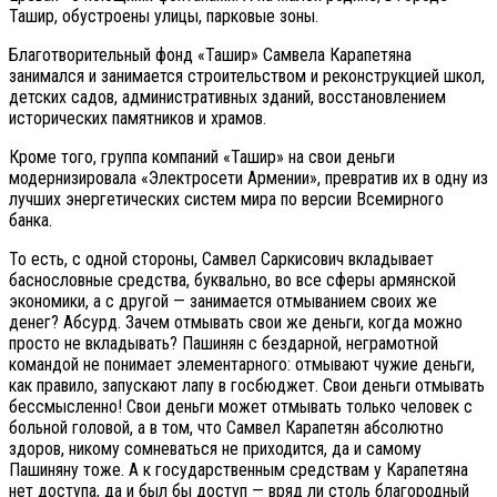
Ташир, обустроены улицы, парковые зоны.
Благотворительный фонд «Ташир» Самвела Карапетяна
занимался и занимается строительством и реконструкцией школ,
детских садов, административных зданий, восстановлением
исторических памятников и храмов.
Кроме того, группа компаний «Ташир» на свои деньги
модернизировала «Электросети Армении», превратив их в одну из
лучших энергетических систем мира по версии Всемирного
банка.
То есть, с одной стороны, Самвел Саркисович вкладывает
баснословные средства, буквально, во все сферы армянской
экономики, а с другой — занимается отмыванием своих же
денег? Абсурд. Зачем отмывать свои же деньги, когда можно
просто не вкладывать? Пашинян с бездарной, неграмотной
командой не понимает элементарного: отмывают чужие деньги,
как правило, запускают лапу в госбюджет. Свои деньги отмывать
бессмысленно! Свои деньги может отмывать только человек с
больной головой, а в том, что Самвел Карапетян абсолютно
здоров, никому сомневаться не приходится, да и самому
Пашиняну тоже. А к государственным средствам у Карапетяна
нет доступа, да и был бы доступ — вряд ли столь благородный