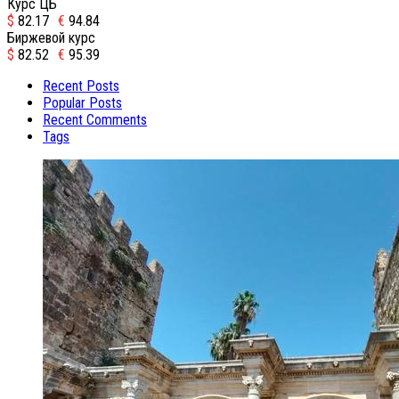
Курс ЦБ
$
82.17
€
94.84
Биржевой курс
$
82.52
€
95.39
Recent Posts
Popular Posts
Recent Comments
Tags