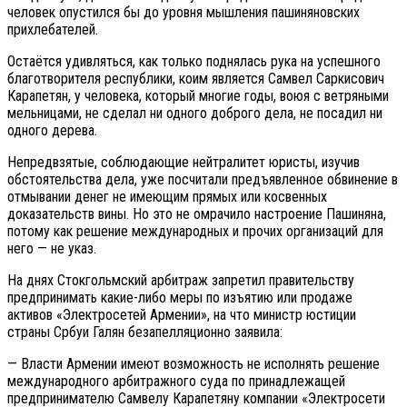
человек опустился бы до уровня мышления пашиняновских
прихлебателей.
Остаётся удивляться, как только поднялась рука на успешного
благотворителя республики, коим является Самвел Саркисович
Карапетян, у человека, который многие годы, воюя с ветряными
мельницами, не сделал ни одного доброго дела, не посадил ни
одного дерева.
Непредвзятые, соблюдающие нейтралитет юристы, изучив
обстоятельства дела, уже посчитали предъявленное обвинение в
отмывании денег не имеющим прямых или косвенных
доказательств вины. Но это не омрачило настроение Пашиняна,
потому как решение международных и прочих организаций для
него — не указ.
На днях Стокгольмский арбитраж запретил правительству
предпринимать какие-либо меры по изъятию или продаже
активов «Электросетей Армении», на что министр юстиции
страны Србуи Галян безапелляционно заявила:
— Власти Армении имеют возможность не исполнять решение
международного арбитражного суда по принадлежащей
предпринимателю Самвелу Карапетяну компании «Электросети