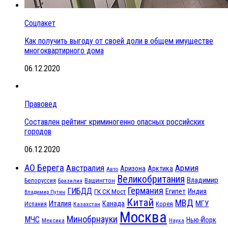
Соцпакет
Как получить выгоду от своей доли в общем имуществе
многоквартирного дома
06.12.2020
Правовед
Составлен рейтинг криминогенно опасных российских
городов
06.12.2020
АО Берега
Австралия
Армия
Аризона
Арктика
Авто
Великобритания
Владимир
Белоруссия
Вашингтон
Бразилия
Германия
ГИБДД
Египет
ГК СК Мост
Индия
Владимир Путин
Китай
МВД
Италия
МГУ
Канада
Испания
Корея
Казахстан
Москва
Минобрнауки
МЧС
Нью-Йорк
Мексика
Наука