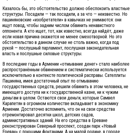
Казалось бы, это обстоятельство должно обеспокоить властные
структуры. Посадили — так посадили, а за что — неизвестно. Но
пашиняновские «изобретатели» в кавычках не унимаются: они
ищут повод, чтобы задним числом обвинить ненавистного
оппонента. А кто ищет, тот, как известно, всегда найдёт, даже
если новая причина окажется не менее смехотворной. Но это
обстоятельство в данном случае не столь важно, когда под
рукой — послушный парламент, послушная законодательная
власть и послушные силовые структуры.
В последние годы в Армении «отмывание денег» стало наиболее
распространённым обвинением и систематически используется
исключительно в контексте политической расправы. Сателлиты
Пашиняна, имея достаточный опыт по отмыванию
государственных средств, решили обвинить в этом человека, не
имеющего доступа ни к государственной казне, ни к чужим
деньгам в целом. Остаются свои деньги, которые Самвел
Карапетян в огромном количестве вкладывает в экономику
Армении. Достаточно вспомнить, что он на свои средства
отремонтировал десятки школ, детских садов,
административных зданий. На его средства в Ереване
реконструирован Северный проспект, создан парк «Новый
Ереван» с поющими фонтанами. А на малой родине, в городе