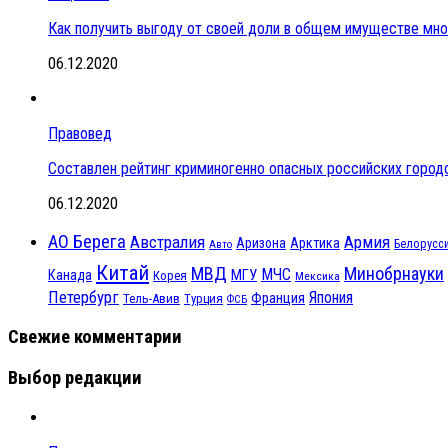
Как получить выгоду от своей доли в общем имуществе мн
06.12.2020
Правовед
Составлен рейтинг криминогенно опасных российских город
06.12.2020
АО Берега
Австралия
Армия
Аризона
Арктика
Белорусс
Авто
Китай
МВД
Минобрнауки
МЧС
МГУ
Канада
Корея
Мексика
Петербург
Япония
Франция
Тель-Авив
Турция
ФСБ
Свежие комментарии
Выбор редакции