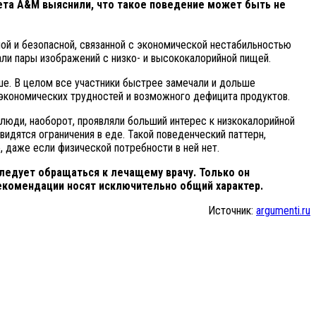
тета A&M выяснили, что такое поведение может быть не
ной и безопасной, связанной с экономической нестабильностью
ли пары изображений с низко- и высококалорийной пищей.
е. В целом все участники быстрее замечали и дольше
 экономических трудностей и возможного дефицита продуктов.
люди, наоборот, проявляли больший интерес к низкокалорийной
идятся ограничения в еде. Такой поведенческий паттерн,
, даже если физической потребности в ней нет.
ледует обращаться к лечащему врачу. Только он
екомендации носят исключительно общий характер.
Источник:
argumenti.ru