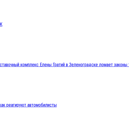
СК
ыставочный комплекс Елены Гратий в Зеленоградске ломает закон
 как реагируют автомобилисты