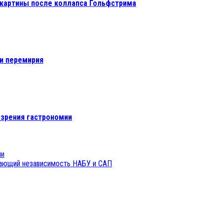
 картины после коллапса Гольфстрима
и перемирия
 зрения гастрономии
ни
ивающий независимость НАБУ и САП