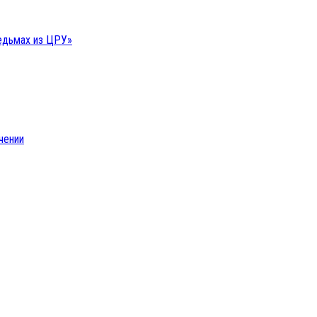
ведьмах из ЦРУ»
чении