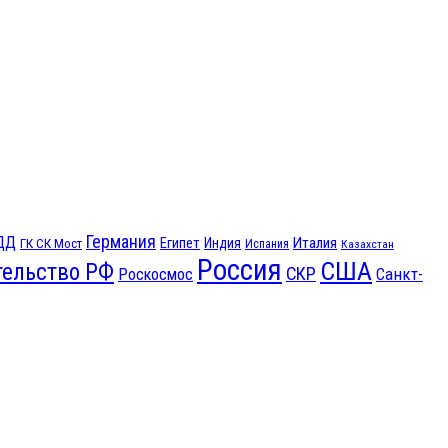
Германия
ДД
Египет
Италия
ГК СК Мост
Индия
Испания
Казахстан
Россия
США
тельство РФ
СКР
Санкт-
Роскосмос