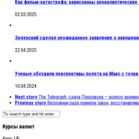
Как фильм-катастрофа: нарисованы апокалиптические
02.03.2025
Зеленский сделал неожиданное заявление о нарушени
22.04.2025
Ученые обсудили перспективы полета на Марс с точки
10.04.2024
Next story
The Telegraph: сдача Покровска — вопрос време
Previous story
Верховная рада приняла закон, восстанавл
Курсы валют
Курс ЦБ