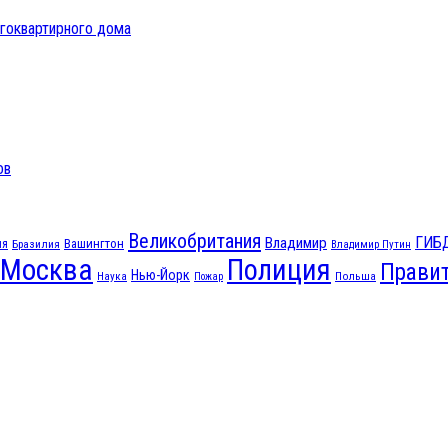
огоквартирного дома
ов
Великобритания
ГИБ
Владимир
ия
Вашингтон
Бразилия
Владимир Путин
Москва
Полиция
Прави
Нью-Йорк
Наука
Польша
Пожар