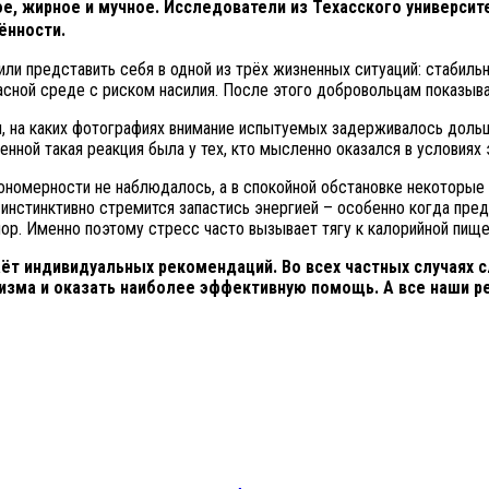
ое, жирное и мучное. Исследователи из Техасского универси
лённости.
или представить себя в одной из трёх жизненных ситуаций: стабиль
асной среде с риском насилия. После этого добровольцам показыва
, на каких фотографиях внимание испытуемых задерживалось дольш
нной такая реакция была у тех, кто мысленно оказался в условиях
ономерности не наблюдалось, а в спокойной обстановке некоторые 
инстинктивно стремится запастись энергией – особенно когда предв
пор. Именно поэтому стресс часто вызывает тягу к калорийной пище
ёт индивидуальных рекомендаций. Во всех частных случаях с
изма и оказать наиболее эффективную помощь. А все наши р