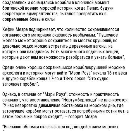
создавались и оснащались корабли в ключевой момент
британской военно-морской истории, когда Пепис, будучи
секретарем адмиралтейства, пытался превратить их в
современные боевые силы.
Хефин Меара подчеркивает, что количество сохранившегося
органического материала оказалось необычным: “Пушечное
железо может хорошо сохраниться на местах крушений, но
довольно редко можно встретить деревянные вагоны, на
которых они находились. Есть много-много подобных вещей,
которые дают нам возможность разобраться и узнать больше”.
Среди очень хорошо сохранившихся кораблекрушений морские
археологи и историки могут найти "Мэри Роуз" начала 16-го века
и другие корабли конца 17-го и 18-го веков. “Это судно
заполняет пробел”.
Однако, в отличие от "Мэри Роуз", стоимость и практичность
означают, что восстановление "Нортумберленда" не планируется.
“У нас невероятно динамичная обстановка на морском дне, где
затонувшие корабли могут оставаться погребенными сотни лет, а
затем песчаный покров сходит”, – говорит Меара.
“Внезапно обломки оказываются под воздействием морских