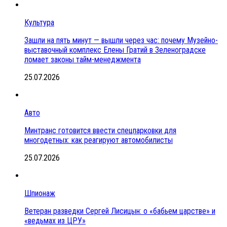
Культура
Зашли на пять минут — вышли через час: почему Музейно-
выставочный комплекс Елены Гратий в Зеленоградске
ломает законы тайм-менеджмента
25.07.2026
Авто
Минтранс готовится ввести спецпарковки для
многодетных: как реагируют автомобилисты
25.07.2026
Шпионаж
Ветеран разведки Сергей Лисицын: о «бабьем царстве» и
«ведьмах из ЦРУ»