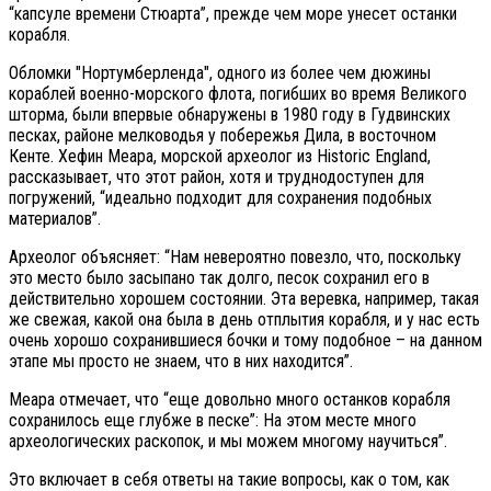
“капсуле времени Стюарта”, прежде чем море унесет останки
корабля.
Обломки "Нортумберленда", одного из более чем дюжины
кораблей военно-морского флота, погибших во время Великого
шторма, были впервые обнаружены в 1980 году в Гудвинских
песках, районе мелководья у побережья Дила, в восточном
Кенте. Хефин Меара, морской археолог из Historic England,
рассказывает, что этот район, хотя и труднодоступен для
погружений, “идеально подходит для сохранения подобных
материалов”.
Археолог объясняет: “Нам невероятно повезло, что, поскольку
это место было засыпано так долго, песок сохранил его в
действительно хорошем состоянии. Эта веревка, например, такая
же свежая, какой она была в день отплытия корабля, и у нас есть
очень хорошо сохранившиеся бочки и тому подобное – на данном
этапе мы просто не знаем, что в них находится”.
Меара отмечает, что “еще довольно много останков корабля
сохранилось еще глубже в песке”: На этом месте много
археологических раскопок, и мы можем многому научиться”.
Это включает в себя ответы на такие вопросы, как о том, как