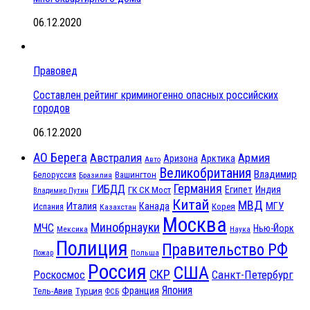
06.12.2020
Правовед
Составлен рейтинг криминогенно опасных российских
городов
06.12.2020
АО Берега
Австралия
Армия
Аризона
Арктика
Авто
Великобритания
Владимир
Белоруссия
Вашингтон
Бразилия
Германия
ГИБДД
Египет
ГК СК Мост
Индия
Владимир Путин
Китай
МВД
Италия
МГУ
Канада
Испания
Корея
Казахстан
Москва
Минобрнауки
МЧС
Нью-Йорк
Мексика
Наука
Полиция
Правительство РФ
Польша
Пожар
Россия
США
СКР
Санкт-Петербург
Роскосмос
Япония
Франция
Тель-Авив
Турция
ФСБ