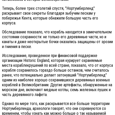
Теперь, более трех столетий спустя, "Нортумберленд"
раскрывает свои секреты благодаря зыбучим пескам у
побережья Кента, которые обнажили большую часть его
корпуса.
Обследование показало, что корабль находится в замечательном
состоянии сохранности: не только его деревянные части, но и
канаты и даже неоткрытые бочки оказались защищены от эрозии
и гниения в песке.
Исследование, проведенное при финансовой поддержке
организации Historic England, которая курирует охраняемые
места кораблекрушений по всей стране, показало, что от корпуса
корабля сохранилось гораздо больше останков, чем считалось
ранее, что потенциально делает затонувший "Нортумберленд"
одним из наиболее хорошо сохранившихся деревянных военных
кораблей в Великобритании. Другие артефакты, обнаруженные на
морском дне, включают медные котлы, семь железных пушек и
часть деревянного лафета.
Однако по мере того, как раскрывается все больше территории
Нортумберленда, археологи говорят, что они соревнуются со
временем, чтобы узнать как можно больше о так называемой