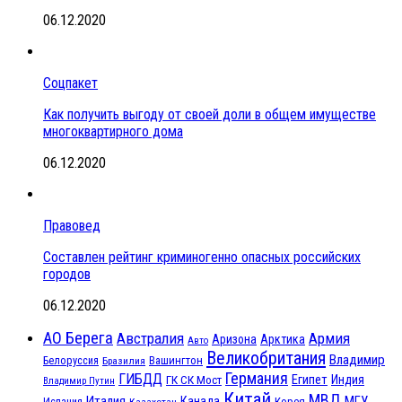
06.12.2020
Соцпакет
Как получить выгоду от своей доли в общем имуществе
многоквартирного дома
06.12.2020
Правовед
Составлен рейтинг криминогенно опасных российских
городов
06.12.2020
АО Берега
Австралия
Армия
Аризона
Арктика
Авто
Великобритания
Владимир
Белоруссия
Вашингтон
Бразилия
Германия
ГИБДД
Египет
ГК СК Мост
Индия
Владимир Путин
Китай
МВД
Италия
МГУ
Канада
Испания
Корея