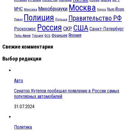
Казахстан
Москва
Минобрнауки
МЧС
Нью-Йорк
Мексика
Наука
Полиция
Правительство РФ
Польша
Пожар
Россия
США
СКР
Санкт-Петербург
Роскосмос
Япония
Франция
Тель-Авив
Турция
ФСБ
Свежие комментарии
Выбор редакции
Авто
Сенатор Кутепов пообещал появление в России самых
популярных автомобилей
31.07.2024
Политика