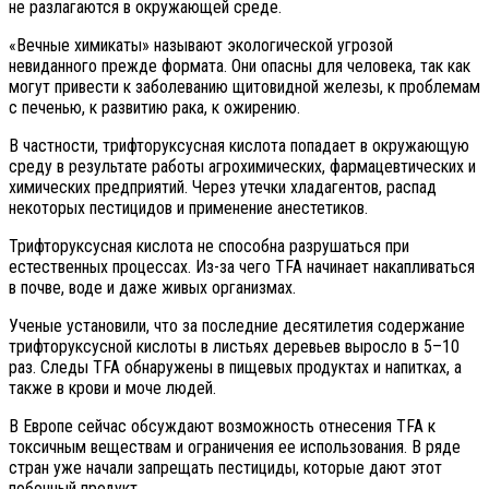
не разлагаются в окружающей среде.
«Вечные химикаты» называют экологической угрозой
невиданного прежде формата. Они опасны для человека, так как
могут привести к заболеванию щитовидной железы, к проблемам
с печенью, к развитию рака, к ожирению.
В частности, трифторуксусная кислота попадает в окружающую
среду в результате работы агрохимических, фармацевтических и
химических предприятий. Через утечки хладагентов, распад
некоторых пестицидов и применение анестетиков.
Трифторуксусная кислота не способна разрушаться при
естественных процессах. Из-за чего TFA начинает накапливаться
в почве, воде и даже живых организмах.
Ученые установили, что за последние десятилетия содержание
трифторуксусной кислоты в листьях деревьев выросло в 5–10
раз. Следы TFA обнаружены в пищевых продуктах и напитках, а
также в крови и моче людей.
В Европе сейчас обсуждают возможность отнесения TFA к
токсичным веществам и ограничения ее использования. В ряде
стран уже начали запрещать пестициды, которые дают этот
побочный продукт.