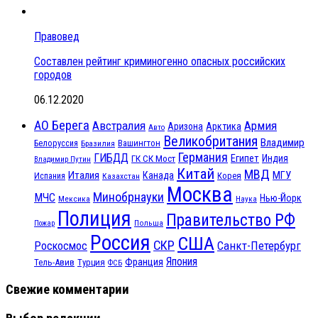
Правовед
Составлен рейтинг криминогенно опасных российских
городов
06.12.2020
АО Берега
Австралия
Армия
Аризона
Арктика
Авто
Великобритания
Владимир
Белоруссия
Вашингтон
Бразилия
Германия
ГИБДД
Египет
ГК СК Мост
Индия
Владимир Путин
Китай
МВД
Италия
МГУ
Канада
Испания
Корея
Казахстан
Москва
Минобрнауки
МЧС
Нью-Йорк
Мексика
Наука
Полиция
Правительство РФ
Польша
Пожар
Россия
США
СКР
Санкт-Петербург
Роскосмос
Япония
Франция
Тель-Авив
Турция
ФСБ
Свежие комментарии