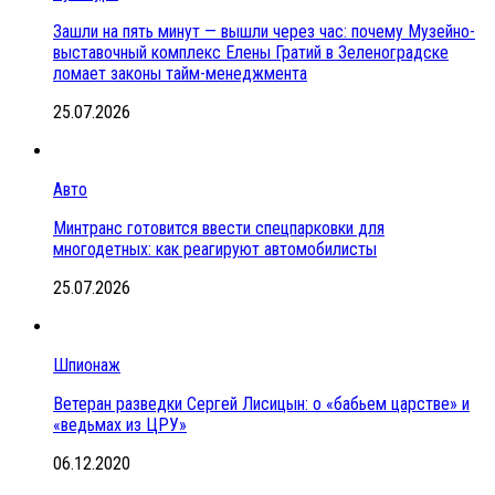
Зашли на пять минут — вышли через час: почему Музейно-
выставочный комплекс Елены Гратий в Зеленоградске
ломает законы тайм-менеджмента
25.07.2026
Авто
Минтранс готовится ввести спецпарковки для
многодетных: как реагируют автомобилисты
25.07.2026
Шпионаж
Ветеран разведки Сергей Лисицын: о «бабьем царстве» и
«ведьмах из ЦРУ»
06.12.2020