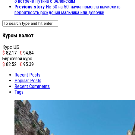
о встрече Путина с Зеленским
Previous story
Не 50 на 50: наука помогла вычислить
вероятность рождения мальчика или девочки
Курсы валют
Курс ЦБ
$
82.17
€
94.84
Биржевой курс
$
82.52
€
95.39
Recent Posts
Popular Posts
Recent Comments
Tags