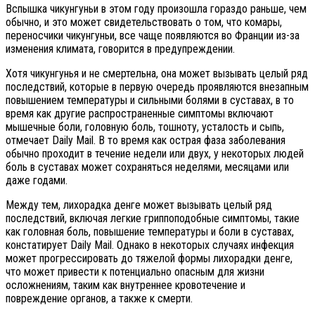
Вспышка чикунгуньи в этом году произошла гораздо раньше, чем
обычно, и это может свидетельствовать о том, что комары,
переносчики чикунгуньи, все чаще появляются во Франции из-за
изменения климата, говорится в предупреждении.
Хотя чикунгунья и не смертельна, она может вызывать целый ряд
последствий, которые в первую очередь проявляются внезапным
повышением температуры и сильными болями в суставах, в то
время как другие распространенные симптомы включают
мышечные боли, головную боль, тошноту, усталость и сыпь,
отмечает Daily Mail. В то время как острая фаза заболевания
обычно проходит в течение недели или двух, у некоторых людей
боль в суставах может сохраняться неделями, месяцами или
даже годами.
Между тем, лихорадка денге может вызывать целый ряд
последствий, включая легкие гриппоподобные симптомы, такие
как головная боль, повышение температуры и боли в суставах,
констатирует Daily Mail. Однако в некоторых случаях инфекция
может прогрессировать до тяжелой формы лихорадки денге,
что может привести к потенциально опасным для жизни
осложнениям, таким как внутреннее кровотечение и
повреждение органов, а также к смерти.