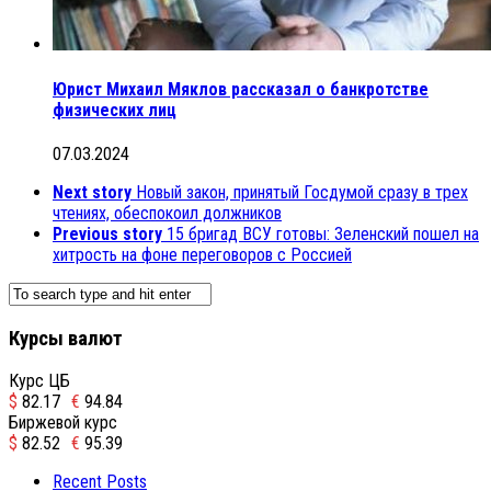
Юрист Михаил Мяклов рассказал о банкротстве
физических лиц
07.03.2024
Next story
Новый закон, принятый Госдумой сразу в трех
чтениях, обеспокоил должников
Previous story
15 бригад ВСУ готовы: Зеленский пошел на
хитрость на фоне переговоров с Россией
Курсы валют
Курс ЦБ
$
82.17
€
94.84
Биржевой курс
$
82.52
€
95.39
Recent Posts