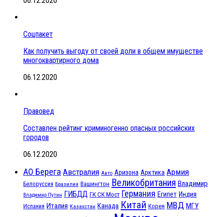
06.12.2020
Соцпакет
Как получить выгоду от своей доли в общем имуществе
многоквартирного дома
06.12.2020
Правовед
Составлен рейтинг криминогенно опасных российских
городов
06.12.2020
АО Берега
Австралия
Армия
Аризона
Арктика
Авто
Великобритания
Владимир
Белоруссия
Вашингтон
Бразилия
Германия
ГИБДД
Египет
ГК СК Мост
Индия
Владимир Путин
Китай
МВД
Италия
МГУ
Канада
Испания
Корея
Казахстан