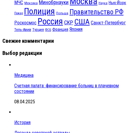
Москва
Минобрнауки
МЧС
Нью-Йорк
Мексика
Наука
Полиция
Правительство РФ
Польша
Пожар
Россия
США
СКР
Санкт-Петербург
Роскосмос
Япония
Франция
Тель-Авив
Турция
ФСБ
Свежие комментарии
Выбор редакции
Медицина
Счетная палата: финансирование больниц в плачевном
состоянии
08.04.2025
История
Легенда советской эстрады