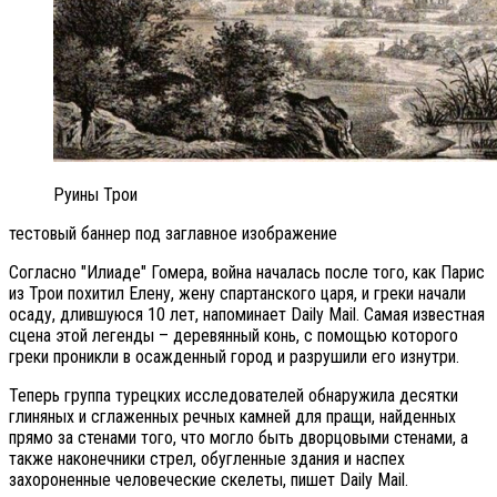
Руины Трои
тестовый баннер под заглавное изображение
Согласно "Илиаде" Гомера, война началась после того, как Парис
из Трои похитил Елену, жену спартанского царя, и греки начали
осаду, длившуюся 10 лет, напоминает Daily Mail. Самая известная
сцена этой легенды – деревянный конь, с помощью которого
греки проникли в осажденный город и разрушили его изнутри.
Теперь группа турецких исследователей обнаружила десятки
глиняных и сглаженных речных камней для пращи, найденных
прямо за стенами того, что могло быть дворцовыми стенами, а
также наконечники стрел, обугленные здания и наспех
захороненные человеческие скелеты, пишет Daily Mail.