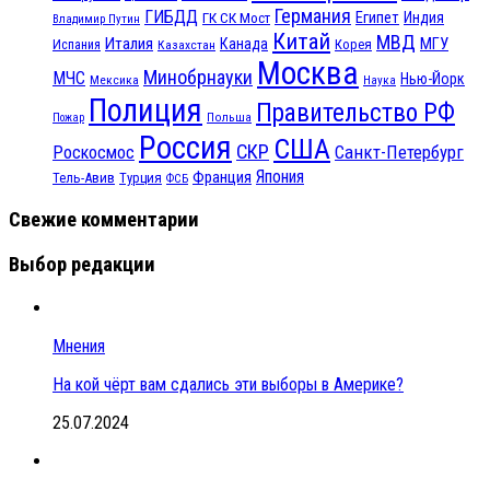
Германия
ГИБДД
Египет
ГК СК Мост
Индия
Владимир Путин
Китай
МВД
Италия
МГУ
Канада
Испания
Корея
Казахстан
Москва
Минобрнауки
МЧС
Нью-Йорк
Мексика
Наука
Полиция
Правительство РФ
Польша
Пожар
Россия
США
СКР
Санкт-Петербург
Роскосмос
Япония
Франция
Тель-Авив
Турция
ФСБ
Свежие комментарии
Выбор редакции
Мнения
На кой чёрт вам сдались эти выборы в Америке?
25.07.2024