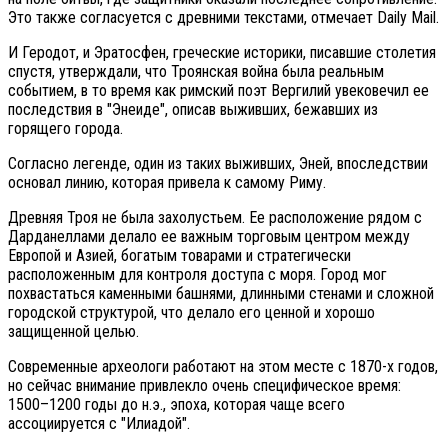
Это также согласуется с древними текстами, отмечает Daily Mail.
И Геродот, и Эратосфен, греческие историки, писавшие столетия
спустя, утверждали, что Троянская война была реальным
событием, в то время как римский поэт Вергилий увековечил ее
последствия в "Энеиде", описав выживших, бежавших из
горящего города.
Согласно легенде, один из таких выживших, Эней, впоследствии
основал линию, которая привела к самому Риму.
Древняя Троя не была захолустьем. Ее расположение рядом с
Дарданеллами делало ее важным торговым центром между
Европой и Азией, богатым товарами и стратегически
расположенным для контроля доступа с моря. Город мог
похвастаться каменными башнями, длинными стенами и сложной
городской структурой, что делало его ценной и хорошо
защищенной целью.
Современные археологи работают на этом месте с 1870-х годов,
но сейчас внимание привлекло очень специфическое время:
1500–1200 годы до н.э., эпоха, которая чаще всего
ассоциируется с "Илиадой".