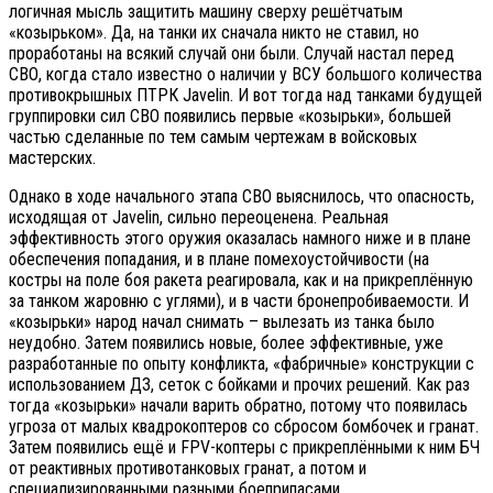
логичная мысль защитить машину сверху решётчатым
«козырьком». Да, на танки их сначала никто не ставил, но
проработаны на всякий случай они были. Случай настал перед
СВО, когда стало известно о наличии у ВСУ большого количества
противокрышных ПТРК Javelin. И вот тогда над танками будущей
группировки сил СВО появились первые «козырьки», большей
частью сделанные по тем самым чертежам в войсковых
мастерских.
Однако в ходе начального этапа СВО выяснилось, что опасность,
исходящая от Javelin, сильно переоценена. Реальная
эффективность этого оружия оказалась намного ниже и в плане
обеспечения попадания, и в плане помехоустойчивости (на
костры на поле боя ракета реагировала, как и на прикреплённую
за танком жаровню с углями), и в части бронепробиваемости. И
«козырьки» народ начал снимать – вылезать из танка было
неудобно. Затем появились новые, более эффективные, уже
разработанные по опыту конфликта, «фабричные» конструкции с
использованием ДЗ, сеток с бойками и прочих решений. Как раз
тогда «козырьки» начали варить обратно, потому что появилась
угроза от малых квадрокоптеров со сбросом бомбочек и гранат.
Затем появились ещё и FPV-коптеры с прикреплёнными к ним БЧ
от реактивных противотанковых гранат, а потом и
специализированными разными боеприпасами.