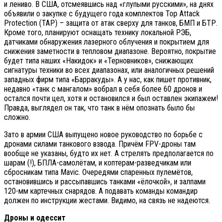
и лениво. В США, отсмеявшись над «глупыми русскими», на днях
объявили о закупке с будущего года комплектов Top Attack
Protection (ТАР) – защита от атак сверху для танков, БМП и БТР.
Кроме того, планируют оснащать технику локальной РЭБ,
датчиками обнаружения лазерного облучения и покрытием для
снижения заметности в тепловом диапазоне. Вероятно, покрытие
будет типа наших «Накидок» и «Терновников», снижающих
сигнатуры техники во всех диапазонах, или аналогичных решений
западных фирм типа «Барракуды». А у нас, как пишет противник,
недавно «танк с мангалом» вобрал в себя более 60 дронов и
остался почти цел, хотя и остановился и был оставлен экипажем!
Правда, выглядел он так, что танк в нём опознать было бы
сложно.
Зато в армии США выпущено новое руководство по борьбе с
дронами силами танкового взвода. Причём FPV-дроны там
вообще не указаны, будто их нет. А стрелять предполагается по
шарам (!), БПЛА-самолётам, и коптерам-разведчикам или
сбросникам типа Mavic. Очередями спаренных пулемётов,
остановившись и рассыпавшись танками «ёлочкой», и залпами
120-мм картечных снарядов. А подавать команды командир
должен по инструкции жестами. Видимо, на связь не надеются.
Дроны и одессит