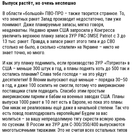
Выпуск растёт, но очень неспешно
В области «большой» ПВО-ПРО – также творится странное. То,
что зенитных ракет Запад производит недостаточно, там уже
понимают. Даже планируемые запасы, мягко говоря,
неадекватны. Недавно армия США запросила у Конгресса
увеличить верхнюю планку запаса ЗУР PAC-3MSE Patriot c 3 до
13 тыс. ракет. Правда, в запасе ракет этого типа и до СВО
столько не было, а сколько «спалили» на Украине – никто не
знает точно, но много.
И как эту планку поднимать, если производство ЗУР «Пэтриота» в
США – меньше 300 штук в год, а планы поднять хоть до 500 так и
остались планами? Слава тебе господи – на это уйдут
десятилетия! В Японии выпускают ещё меньше – порядка 30–50
в год, и даже 100 осилить не смогли, потому что американские
поставщики стали подводить. Спасибо этим простым
американским парням и бабам на военных заводах США. Планы
выпуска 1000 ракет в 10 лет есть в Европе, но пока это планы.
Они никак не реализованы ещё даже в начальной степени. Так что
есть повод поаплодировать европейцам! Будем за вас
молиться – за вашу непреодолимую тягу скрести всякую хрень
по сусекам. В России же ЗУР для С-300/350/400 выпускаются
многотысячными тиражами. Это не считая всех остальных типов