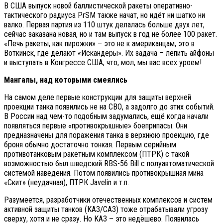
В США выпуск новой баллистической ракеты оперативно-
тактического радиуса PrSM также начат, но идёт ни шатко ни
валко. Первая партия из 110 штук делалась больше двух лет,
сейчас заказана новая, но и там выпуск в год не более 100 ракет.
«Печь ракеты, как пирожки» – это не к американцам, это в
Воткинск, где делают «Искандеры». Их задача – лепить айфоны
и выступать в Конгрессе США, что, мол, мы вас всех уроем!
Мангалы, над которыми смеялись
На самом деле первые конструкции для защиты верхней
проекции танка появились не на СВО, а задолго до этих событий.
В России над чем-то подобным задумались, ещё когда начали
появляться первые «противокрышные» боеприпасы. Они
предназначены для поражения танка в верхнюю проекцию, где
броня обычно достаточно тонкая. Первым серийным
противотанковым ракетным комплексом (ПТРК) с такой
возможностью был шведский RBS-56 Bill с полуавтоматической
системой наведения. Потом появились противокрышная мина
«Скит» (неудачная), ПТРК Javelin и т.п.
Разумеется, разработчики отечественных комплексов и систем
активной защиты танков (КАЗ/САЗ) тоже отрабатывали угрозу
сверху, хотя и не сразу. Но КАЗ – это недёшево. Появилась