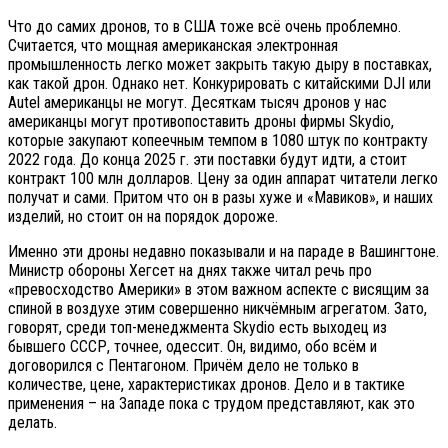
Что до самих дронов, то в США тоже всё очень проблемно.
Считается, что мощная американская электронная
промышленность легко может закрыть такую дыру в поставках,
как такой дрон. Однако нет. Конкурировать с китайскими DJI или
Autel американцы не могут. Десяткам тысяч дронов у нас
американцы могут противопоставить дроны фирмы Skydio,
которые закупают копеечным темпом в 1080 штук по контракту
2022 года. До конца 2025 г. эти поставки будут идти, а стоит
контракт 100 млн долларов. Цену за один аппарат читатели легко
получат и сами. Притом что он в разы хуже и «Мавиков», и наших
изделий, но стоит он на порядок дороже.
Именно эти дроны недавно показывали и на параде в Вашингтоне.
Министр обороны Хегсет на днях также читал речь про
«превосходство Америки» в этом важном аспекте с висящим за
спиной в воздухе этим совершенно никчёмным агрегатом. Зато,
говорят, среди топ-менеджмента Skydio есть выходец из
бывшего СССР, точнее, одессит. Он, видимо, обо всём и
договорился с Пентагоном. Причём дело не только в
количестве, цене, характеристиках дронов. Дело и в тактике
применения – на Западе пока с трудом представляют, как это
делать.