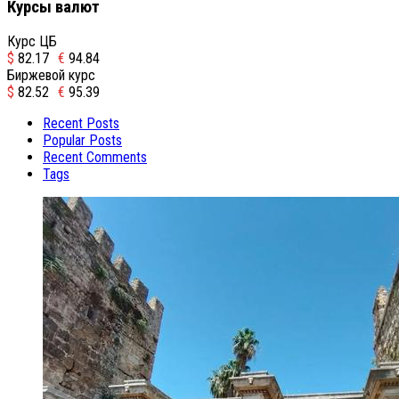
Курсы валют
Курс ЦБ
$
82.17
€
94.84
Биржевой курс
$
82.52
€
95.39
Recent Posts
Popular Posts
Recent Comments
Tags