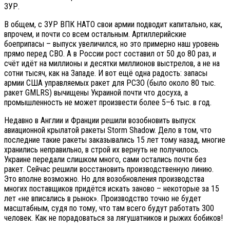
ЗУР.
В общем, с ЗУР ВПК НАТО свои армии подводит капитально, как,
впрочем, и почти со всем остальным. Артиллерийские
боеприпасы – выпуск увеличился, но это примерно наш уровень
прямо перед СВО. А в России рост составил от 50 до 80 раз, и
счёт идёт на миллионы и десятки миллионов выстрелов, а не на
сотни тысяч, как на Западе. И вот ещё одна радость: запасы
армии США управляемых ракет для РСЗО (было около 80 тыс.
ракет GMLRS) вычищены Украиной почти что досуха, а
промышленность не может произвести более 5–6 тыс. в год.
Недавно в Англии и Франции решили возобновить выпуск
авиационной крылатой ракеты Storm Shadow. Дело в том, что
последние такие ракеты заказывались 15 лет тому назад, многие
хранились неправильно, в строй их вернуть не получилось.
Украине передали слишком много, сами остались почти без
ракет. Сейчас решили восстановить производственную линию.
Это вполне возможно. Но для возобновления производства
многих поставщиков придётся искать заново – некоторые за 15
лет «не вписались в рынок». Производство точно не будет
масштабным, судя по тому, что там всего будут работать 300
человек. Как не порадоваться за лягушатников и рыжих бобиков!