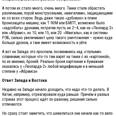
А потом их стало много, очень много. Танки стали обрастать
различными, порой монструозными, «мангалами», защищающими
их со всех сторон. Ведь даже такую «дубовую» в плане
бронезащиты машину, как Т-90М или БМПТ, возможно было
«задолбать» дронами, потратив пусть не 2–4, как на «Леопард-2»
или «Абрамс», но 10, или 15, или 20. «Мангалы», как и системы
РЭБ, сильно увеличивают цену такого уничтожения – нужно куда
больше дронов, а танк имеет возможность и уйти.
А вот на Западе это проспали, посмеиваясь над «глупыми»
славянами, которые что-то там варят на танки с их «картонной»,
по их мнению, бронёй. Реально броня картонная и бумажная
оказалась у «Леопарда-2» любой модификации и в меньшей
степени у «Абрамса».
Ответ Запада и Востока
Недавно на Западе начало доходить, что надо что-то делать. В
Китае, например, отреагировали куда раньше. Причём в разных
странах этот процесс идёт по-разному, решения сильно
отличаются.
Но сразу стоит заметить, что шевелиться они начали как-то вяло