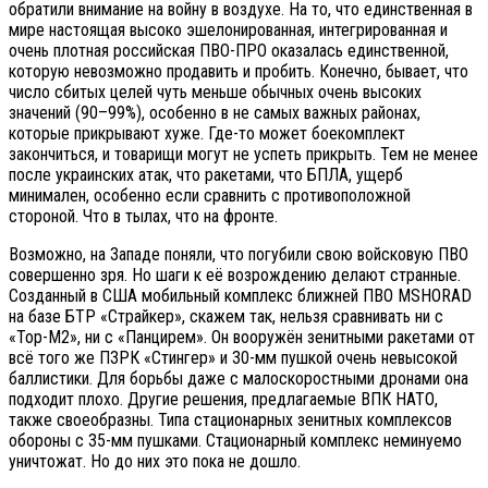
обратили внимание на войну в воздухе. На то, что единственная в
мире настоящая высоко эшелонированная, интегрированная и
очень плотная российская ПВО-ПРО оказалась единственной,
которую невозможно продавить и пробить. Конечно, бывает, что
число сбитых целей чуть меньше обычных очень высоких
значений (90–99%), особенно в не самых важных районах,
которые прикрывают хуже. Где-то может боекомплект
закончиться, и товарищи могут не успеть прикрыть. Тем не менее
после украинских атак, что ракетами, что БПЛА, ущерб
минимален, особенно если сравнить с противоположной
стороной. Что в тылах, что на фронте.
Возможно, на Западе поняли, что погубили свою войсковую ПВО
совершенно зря. Но шаги к её возрождению делают странные.
Созданный в США мобильный комплекс ближней ПВО MSHORAD
на базе БТР «Страйкер», скажем так, нельзя сравнивать ни с
«Тор-М2», ни с «Панцирем». Он вооружён зенитными ракетами от
всё того же ПЗРК «Стингер» и 30-мм пушкой очень невысокой
баллистики. Для борьбы даже с малоскоростными дронами она
подходит плохо. Другие решения, предлагаемые ВПК НАТО,
также своеобразны. Типа стационарных зенитных комплексов
обороны с 35-мм пушками. Стационарный комплекс неминуемо
уничтожат. Но до них это пока не дошло.