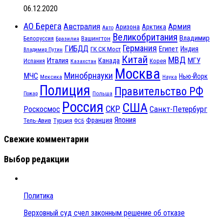
06.12.2020
АО Берега
Австралия
Армия
Аризона
Арктика
Авто
Великобритания
Владимир
Белоруссия
Вашингтон
Бразилия
Германия
ГИБДД
Египет
ГК СК Мост
Индия
Владимир Путин
Китай
МВД
Италия
МГУ
Канада
Испания
Корея
Казахстан
Москва
Минобрнауки
МЧС
Нью-Йорк
Мексика
Наука
Полиция
Правительство РФ
Польша
Пожар
Россия
США
СКР
Санкт-Петербург
Роскосмос
Япония
Франция
Тель-Авив
Турция
ФСБ
Свежие комментарии
Выбор редакции
Политика
Верховный суд счел законным решение об отказе