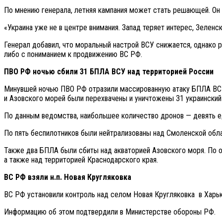
По мнению генерала, летняя кампания может стать решающей. Он 
«Украина уже не в центре внимания. Запад теряет интерес, Зеле
Генерал добавил, что моральный настрой ВСУ снижается, однако р
либо с пониманием к продвижению ВС РФ.
ПВО РФ ночью сбили 31 БПЛА ВСУ над территорией России
Минувшей ночью ПВО РФ отразили массированную атаку БПЛА ВСУ.
и Азовского морей были перехвачены и уничтожены 31 украинский
По данным ведомства, наибольшее количество дронов — девять е
По пять беспилотников были нейтрализованы над Смоленской обл
Также два БПЛА были сбиты над акваторией Азовского моря. По 
а также над территорией Краснодарского края.
ВС РФ взяли н.п. Новая Кругляковка
ВС РФ установили контроль над селом Новая Кругляковка в Харьк
Информацию об этом подтвердили в Министерстве обороны РФ.