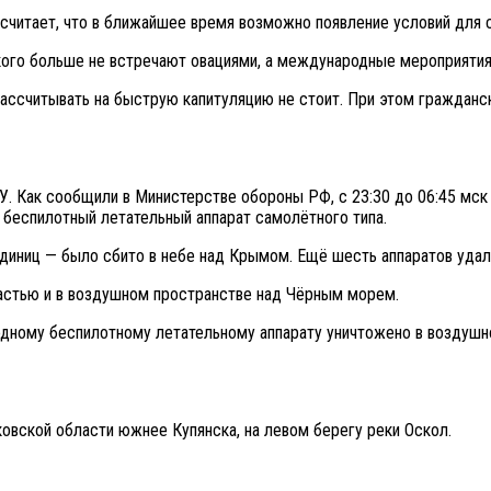
считает, что в ближайшее время возможно появление условий для 
нского больше не встречают овациями, а международные мероприятия
ассчитывать на быструю капитуляцию не стоит. При этом гражданск
 Как сообщили в Министерстве обороны РФ, с 23:30 до 06:45 мск 
 беспилотный летательный аппарат самолётного типа.
диниц — было сбито в небе над Крымом. Ещё шесть аппаратов удало
астью и в воздушном пространстве над Чёрным морем.
одному беспилотному летательному аппарату уничтожено в воздушн
овской области южнее Купянска, на левом берегу реки Оскол.