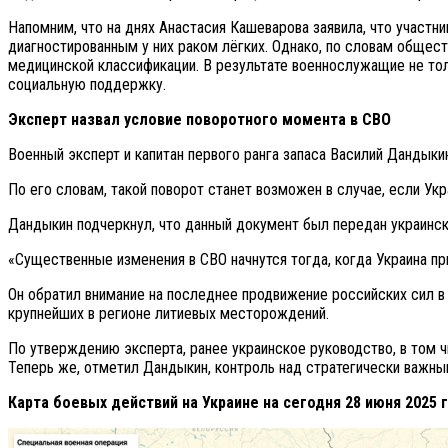
Напомним, что на днях Анастасия Кашеварова заявила, что участн
диагностированным у них раком лёгких. Однако, по словам общест
медицинской классификации. В результате военнослужащие не толь
социальную поддержку.
Эксперт назвал условие поворотного момента в СВО
Военный эксперт и капитан первого ранга запаса Василий Дандык
По его словам, такой поворот станет возможен в случае, если У
Дандыкин подчеркнул, что данный документ был передан украинской
«Существенные изменения в СВО начнутся тогда, когда Украина пр
Он обратил внимание на последнее продвижение российских сил в
крупнейших в регионе литиевых месторождений.
По утверждению эксперта, ранее украинское руководство, в том 
Теперь же, отметил Дандыкин, контроль над стратегически важн
Карта боевых действий на Украине на сегодня 28 июня 2025 