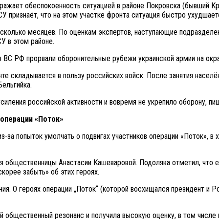
ыражает обеспокоенность ситуацией в районе Покровска (бывший К
СУ признаёт, что на этом участке фронта ситуация быстро ухудшает
колько месяцев. По оценкам экспертов, наступающие подразделен
СУ в этом районе.
я ВС РФ прорвали оборонительные рубежи украинской армии на окр
нте складывается в пользу российских войск. После занятия насел
Бельгийка.
силения российской активности и вовремя не укрепило оборону, пи
 операции «Поток»
-за попыток умолчать о подвигах участников операции «Поток», в х
я общественницы Анастасии Кашеваровой. Подоляка отметил, что ег
корее забыть» об этих героях.
ия. О героях операции „Поток“ (которой восхищался президент и Р
й общественный резонанс и получила высокую оценку, в том числе 