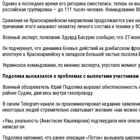
Однако в последнее время его риторика сместилась: теперь он в
российская группировка — до 111 тысяч человек. Командование В
Сражения на Красноармейском направлении продолжаются уже нес
причинами этого называют нехватку личного состава и техники у В
Военный эксперт, полковник Эдуард Басурин сообщил, что 27 июн
Он подчеркнул, что динамика боевых действий на донбасском фро
вплотную к Красноармейску и овладела большей частью посёлка 
Украинское командование, по мнению эксперта, упустило момент у
Подоляка высказался о проблемах с выплатами участникам
Военный обозреватель Юрий Подоляка выразил обеспокоенность из
районе Суджи, двигаясь внутри газопроводу.
В своем Telegram-канале он прокомментировал недавние заявлени
некоторых людей стремительно охватывает желание «как можно с
«Увы, реальность (Анастасия Кашеварова) подтвердила мои опасен
написал он.
Подоляка напомнил, что ранее операция «Поток» вызывала широки