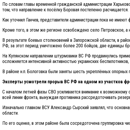
По словам главы временной гражданской администрации Харьковс
том, что направление к посёлку Боровая постепенно расчищается.
Как уточнил Ганчев, представители администрации пока не имеют
Кроме того, в этом же регионе освобождено село Петровское, а 
В результате боевых столкновений в Запорожской области, в рай
РФ, за этот период уничтожено более 200 бойцов, две единицы б
На Купянском направлении штурмовики ВС РФ продвинулись пример
осложняется интенсивной активностью украинских беспилотников,
В районе н.п. Бологовка были заняты шесть укреплённых опорных 
Эксперты усмотрели прорыв ВС РФ на одном из участков фр
С началом летней фазы СВО усиливается внимание к возможному о
всей линии фронта, вынуждая противника рассредоточивать резерв
Изначально главком ВСУ Александр Сырский заявлял, что основна
области.
По его оценке, в этом районе была сосредоточена группировка ч