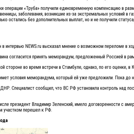
ики операции «Труба» получили единовременную компенсацию в разм
венницы, заболевания, возникшие из-за экстремальных условий в га
ко остались без дополнительных выплат, но и не получили статуса
ин в интервью NEWS.ru высказал мнение о возможном переломе в хо
краина согласится принять меморандум, предложенный Россией в ра
 стороне во время встречи в Стамбуле, однако, по его оценке, в К
имет условия меморандума, который ей уже предложили. Пока до ни
 ДНР. Специалист сообщил, что ВС РФ установила контроль над пос
числе президент Владимир Зеленский, имело договоренности с амер
ым участком перешел к РФ.
года