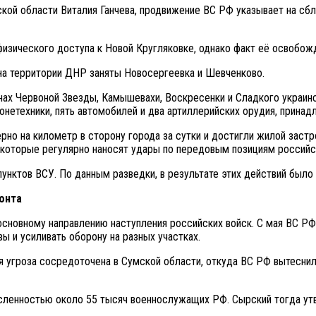
кой области Виталия Ганчева, продвижение ВС РФ указывает на сб
 физического доступа к Новой Кругляковке, однако факт её освобо
на территории ДНР заняты Новосергеевка и Шевченково.
онах Червоной Звезды, Камышевахи, Воскресенки и Сладкого украин
ронетехники, пять автомобилей и два артиллерийских орудия, прин
но на километр в сторону города за сутки и достигли жилой застр
 которые регулярно наносят удары по передовым позициям российс
пунктов ВСУ. По данным разведки, в результате этих действий был
онта
сновному направлению наступления российских войск. С мая ВС РФ
ы и усиливать оборону на разных участках.
я угроза сосредоточена в Сумской области, откуда ВС РФ вытеснил
исленностью около 55 тысяч военнослужащих РФ. Сырский тогда утв