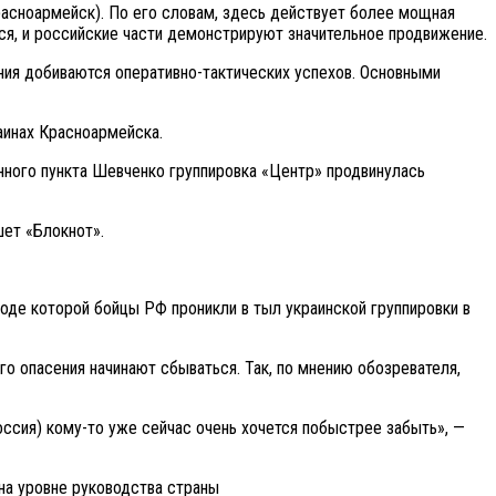
расноармейск). По его словам, здесь действует более мощная
ся, и российские части демонстрируют значительное продвижение.
ия добиваются оперативно-тактических успехов. Основными
аинах Красноармейска.
ённого пункта Шевченко группировка «Центр» продвинулась
шет «Блокнот».
оде которой бойцы РФ проникли в тыл украинской группировки в
о опасения начинают сбываться. Так, по мнению обозревателя,
оссия) кому-то уже сейчас очень хочется побыстрее забыть», —
на уровне руководства страны