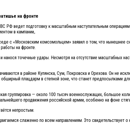
затишье на фронте
, ВС РФ ведет подготовку к масштабным наступательным операциям
ентом в кампании,.
седе с «Московским комсомольцем» заявил о том, что нынешнее сни
 работы на фронте.
 и нанося точечные удары. Несмотря на отсутствие масштабных на
ачиваются в районе Купянска, Сум, Покровска и Орехова. Он не ис
ся обширный плацдарм в степной зоне, что станет предпосылками д
кая группировка — около 100 тысяч военнослужащих, большое коли
дальнейшего продвижения российской армии, особенно на фоне стяг
таётся непростым.
игаемся слаженно по всем направлениям. Это свидетельствует о на