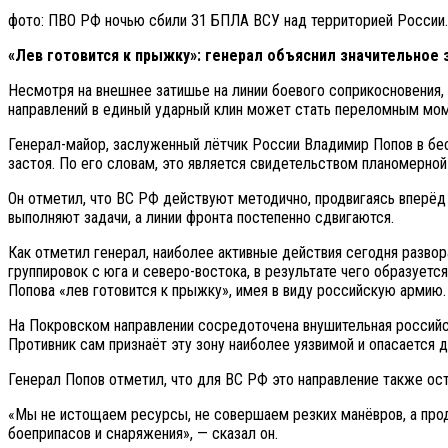
фото: ПВО РФ ночью сбили 31 БПЛА ВСУ над территорией России.
«Лев готовится к прыжку»: генерал объяснил значительное 
Несмотря на внешнее затишье на линии боевого соприкосновения
направлений в единый ударный клин может стать переломным мом
Генерал-майор, заслуженный лётчик России Владимир Попов в бе
застоя. По его словам, это является свидетельством планомерной
Он отметил, что ВС РФ действуют методично, продвигаясь вперёд
выполняют задачи, а линии фронта постепенно сдвигаются.
Как отметил генерал, наиболее активные действия сегодня развор
группировок с юга и северо-востока, в результате чего образует
Попова «лев готовится к прыжку», имея в виду российскую армию.
На Покровском направлении сосредоточена внушительная российс
Противник сам признаёт эту зону наиболее уязвимой и опасается 
Генерал Попов отметил, что для ВС РФ это направление также ос
«Мы не истощаем ресурсы, не совершаем резких манёвров, а продв
боеприпасов и снаряжения», — сказал он.