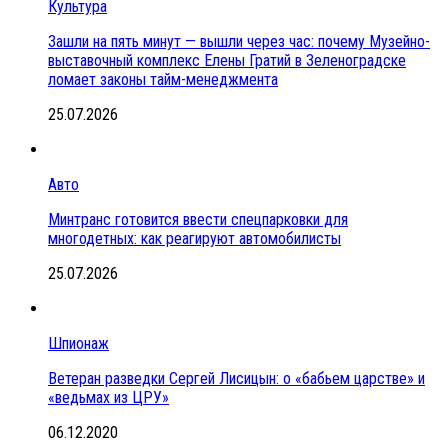
Культура
Зашли на пять минут — вышли через час: почему Музейно-
выставочный комплекс Елены Гратий в Зеленоградске
ломает законы тайм-менеджмента
25.07.2026
Авто
Минтранс готовится ввести спецпарковки для
многодетных: как реагируют автомобилисты
25.07.2026
Шпионаж
Ветеран разведки Сергей Лисицын: о «бабьем царстве» и
«ведьмах из ЦРУ»
06.12.2020