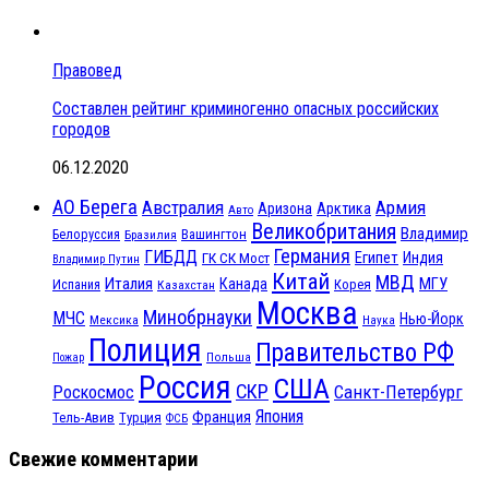
Правовед
Составлен рейтинг криминогенно опасных российских
городов
06.12.2020
АО Берега
Австралия
Армия
Аризона
Арктика
Авто
Великобритания
Владимир
Белоруссия
Вашингтон
Бразилия
Германия
ГИБДД
Египет
ГК СК Мост
Индия
Владимир Путин
Китай
МВД
Италия
МГУ
Канада
Испания
Корея
Казахстан
Москва
Минобрнауки
МЧС
Нью-Йорк
Мексика
Наука
Полиция
Правительство РФ
Польша
Пожар
Россия
США
СКР
Санкт-Петербург
Роскосмос
Япония
Франция
Тель-Авив
Турция
ФСБ
Свежие комментарии